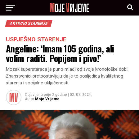
AKTIVNO STARENJE
USPJEŠNO STARENJE
Angeline: ‘Imam 105 godina, ali
volim raditi. Popijem i pivo!’
Mozak superstaraca je puno mlađi od svoje kronološke dobi.
Znanstvenici pretpostavljaju da je to posljedica kvalitetnog
starenja i socijalne uključenosti.
Objavljeno
prije 2 godine
|
02. 07. 2024.
Autor
Moje Vrijeme