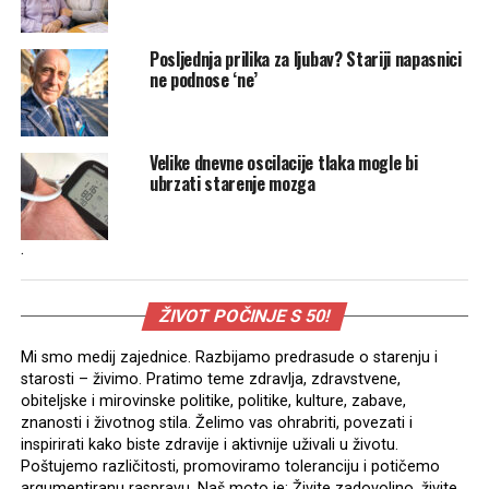
Posljednja prilika za ljubav? Stariji napasnici
ne podnose ‘ne’
Velike dnevne oscilacije tlaka mogle bi
ubrzati starenje mozga
.
ŽIVOT POČINJE S 50!
Mi smo medij zajednice. Razbijamo predrasude o starenju i
starosti – živimo. Pratimo teme zdravlja, zdravstvene,
obiteljske i mirovinske politike, politike, kulture, zabave,
znanosti i životnog stila. Želimo vas ohrabriti, povezati i
inspirirati kako biste zdravije i aktivnije uživali u životu.
Poštujemo različitosti, promoviramo toleranciju i potičemo
argumentiranu raspravu. Naš moto je: Živite zadovoljno, živite