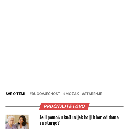
SVE O TEMI:
DUGOVJEČNOST
MOZAK
STARENJE
PROČITAJTE I OVO
Je li pomoć u kući uvijek bolji izbor od doma
za starije?