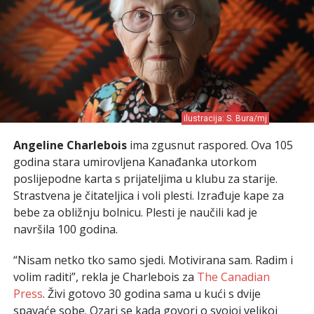
ilustracija: S. Bura/mj
Angeline Charlebois
ima zgusnut raspored. Ova 105
godina stara umirovljena Kanađanka utorkom
poslijepodne karta s prijateljima u klubu za starije.
Strastvena je čitateljica i voli plesti. Izrađuje kape za
bebe za obližnju bolnicu. Plesti je naučili kad je
navršila 100 godina.
“Nisam netko tko samo sjedi. Motivirana sam. Radim i
volim raditi”, rekla je Charlebois za
The Canadian
Press
. Živi gotovo 30 godina sama u kući s dvije
spavaće sobe. Ozari se kada govori o svojoj velikoj