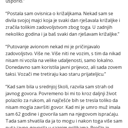
usporio.”
“Postala sam ovisnica o križaljkama. Nekad sam se
divila svojoj majci koja je svaki dan rješavala križaljke i
zračila tolikim zadovoljstvom zbog toga. U zadnjih
nekoliko godina i ja baš svaki dan rješavam križaljke.”
“Putovanje avionom nekad mi je pričinjavalo
zadovoljstvo. Više ne. Više niti ne vozim, s tim da nikad
nisam ni vozila na velike udaljenosti, samo lokalno.
Donedavno sam koristila javni prijevoz, ali sada zovem
taksi. Vozači me tretiraju kao staru prijateljicu.”
“Kad sam bila u srednjoj školi, razvila sam strah od
javnog govora. Povremeno bi mi to kroz daljnji život
polazilo za rukom, ali najčešće bih se tresla toliko da
nisam mogla završiti govor. Kad mi je umro muž imala
sam 62 godine i govorila sam na njegovom ispraćaju.
Tada sam shvatila da ja to mogu i nakon toga više sam
puta javno govorila u raznim prilikama. Prošlo je