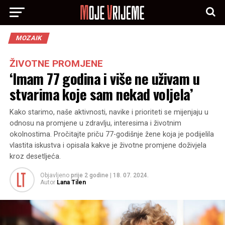
MOZAIK
ŽIVOTNE PROMJENE
‘Imam 77 godina i više ne uživam u
stvarima koje sam nekad voljela’
Kako starimo, naše aktivnosti, navike i prioriteti se mijenjaju u
odnosu na promjene u zdravlju, interesima i životnim
okolnostima. Pročitajte priču 77-godišnje žene koja je podijelila
vlastita iskustva i opisala kakve je životne promjene doživjela
kroz desetljeća.
Objavljeno
prije 2 godine
|
18. 07. 2024.
Autor
Lana Tilen