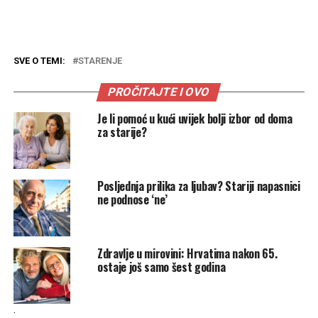
SVE O TEMI:
STARENJE
PROČITAJTE I OVO
Je li pomoć u kući uvijek bolji izbor od doma
za starije?
Posljednja prilika za ljubav? Stariji napasnici
ne podnose ‘ne’
Zdravlje u mirovini: Hrvatima nakon 65.
ostaje još samo šest godina
.