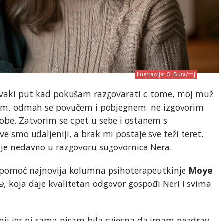
ilustracija: S. Bura/mj
i svaki put kad pokušam razgovarati o tome, moj muž
čim, odmah se povučem i pobjegnem, ne izgovorim
sobe. Zatvorim se opet u sebe i ostanem s
e smo udaljeniji, a brak mi postaje sve teži teret.
je nedavno u razgovoru sugovornica Nera.
za pomoć najnovija kolumna psihoterapeutkinje
Moye
a
, koja daje kvalitetan odgovor gospođi Neri i svima
utnji jer ni sama nisam bila svjesna da imam nezdrav