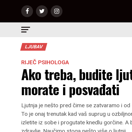
LJUBAV
RIJEČ PSIHOLOGA
Ako treba, budite lj
morate i posvađati
Ljutnja je nešto pred čime se zatvaramo i od
To je onaj trenutak kad vaš suprug u ozbiljno
izletite iz sobe i progutate knedlu gorčine. 
zdravlje. Naučimo stoga nešto više o ljutnji.