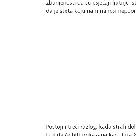
zbunjenosti da su osjećaji ljutnje is
da je šteta koju nam nanosi nepoprav
Postoji i treći razlog, kada strah do
boji da će biti prikazana kao ‘ljuta