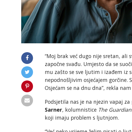
“Moj brak već dugo nije sretan, al
započne svađu. Umjesto da se suo
mu zašto se sve ljutim i izađem iz 
nepodnošljivim osjećajem gorčine. Sv
Osjećam se na dnu dna”, rekla nam 
Podsjetila nas je na njezin vapaj 
Sarner
, kolumnistice
The Guardian
koji imaju problem s ljutnjom.
“Već neko vrijeme želim pisati o lj