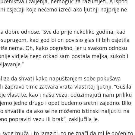
učeništva i žaljenja, nemoguć za razumjeti. A ispod
ni osjećaji koje nećemo izreći ako ljutnji najprije ne
za dobre odnose. “Sve do prije nekoliko godina, kad
 suprugom, kad god bi on povisio glas ili bih osjetila
više nema. Oh, kako pogrešno, jer u svakom odnosu
snije vidjela nego otkad sam postala majka, sukob i
vljavanje.”
nalize da shvati kako napuštanjem sobe pokušava
i zapravo time zatvara vrata vlastitoj ljutnji. “Gušila
oje vlastite, kao i našu vezu, oduzimajući nam priliku
emo jedno drugo i opet budemo sretni zajedno. Bilo
 shvatila da ako se ne možemo istinski naljutiti na
 popraviti vezu ili brak”, zaključila je.
a svog muža i to izraziti, to ne znači da mi je općenito