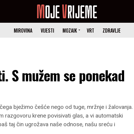
MIROVINA
VIJESTI
MOZAIK
VRT
ZDRAVLJE
uti. S mužem se ponekad
 čega bježimo češće nego od tuge, mržnje i žalovanja.
m razgovoru krene povisivati glas, a vi automatski
A baš taj čin ugrožava naše odnose, našu sreću i