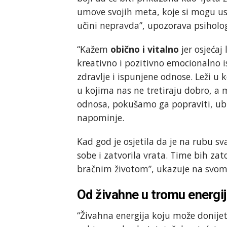
umove svojih meta, koje si mogu usk
učini nepravda”, upozorava psiholog
“Kažem
obično i vitalno
jer osjećaj
kreativno i pozitivno emocionalno 
zdravlje i ispunjene odnose. Leži u
u kojima nas ne tretiraju dobro, a 
odnosa, pokušamo ga popraviti, ubije
napominje.
Kad god je osjetila da je na rubu sv
sobe i zatvorila vrata. Time bih zat
bračnim životom”, ukazuje na svom
Od živahne u tromu energi
“Živahna energija koju može donijeti