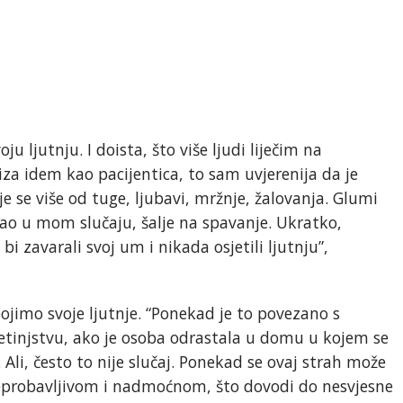
 ljutnju. I doista, što više ljudi liječim na
liza idem kao pacijentica, to sam uvjerenija da je
uje se više od tuge, ljubavi, mržnje, žalovanja. Glumi
, kao u mom slučaju, šalje na spavanje. Ukratko,
i zavarali svoj um i nikada osjetili ljutnju”,
ojimo svoje ljutnje. “Ponekad je to povezano s
jetinjstvu, ako je osoba odrastala u domu u kojem se
. Ali, često to nije slučaj. Ponekad se ovaj strah može
 neprobavljivom i nadmoćnom, što dovodi do nesvjesne