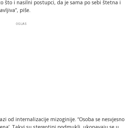
to što i nasilni postupci, da je sama po sebi štetna i
ljiva”, piše.
OGLAS
lazi od internalizacije mizoginije. “Osoba se nesvjesno
 žena’. Takvi su stereotipi podmukli, ukopavaju se u