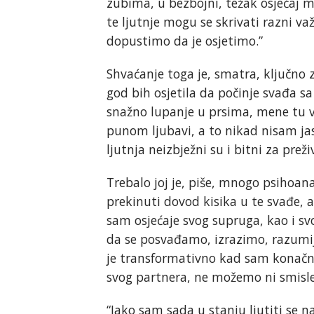
zubima, u bezbojni, težak osjećaj m
te ljutnje mogu se skrivati razni važ
dopustimo da je osjetimo.”
Shvaćanje toga je, smatra, ključno 
god bih osjetila da počinje svađa sa
snažno lupanje u prsima, mene tu 
punom ljubavi, a to nikad nisam ja
ljutnja neizbježni su i bitni za preži
Trebalo joj je, piše, mnogo psihoa
prekinuti dovod kisika u te svađe, al
sam osjećaje svog supruga, kao i sv
da se posvađamo, izrazimo, razumij
je transformativno kad sam konačno
svog partnera, ne možemo ni smisleno
“Iako sam sada u stanju ljutiti se n