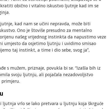
ratiti obično i vitalno iskustvo ljutnje kad im se
inja.
 ljutnje, kad nam se učini nepravda, može biti
iskustvo. Ono je štoviše presudno za mentalno
 korijenu našeg vrijednog instinkta da napustimo veze
mi umjesto da osjetimo ljutnju i uvidimo smisao
mo taj instinkt, a time i dio sebe, svog ja”,
ađe s mužem, priznaje, povukla bi se. “Izašla bih iz
omila svoju ljutnju, ali pojačala nezadovoljstvo
 primjeru.
ju
 ljutnja vrlo se lako pretvara u ljutnju koja škrguće