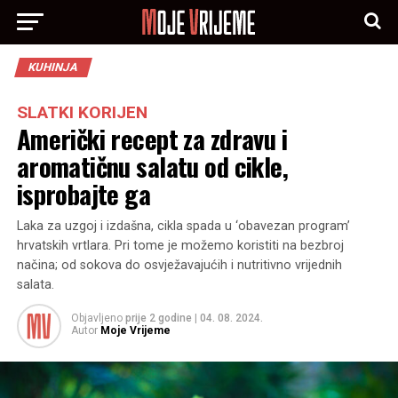
KUHINJA
SLATKI KORIJEN
Američki recept za zdravu i
aromatičnu salatu od cikle,
isprobajte ga
Laka za uzgoj i izdašna, cikla spada u ‘obavezan program’
hrvatskih vrtlara. Pri tome je možemo koristiti na bezbroj
načina; od sokova do osvježavajućih i nutritivno vrijednih
salata.
Objavljeno
prije 2 godine
|
04. 08. 2024.
Autor
Moje Vrijeme