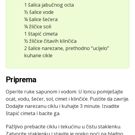
1 šalica jabučnog octa
½ šalice vode
¼ šalice šećera
¼ žličice soli
1 štapić cimeta
½ žličice čitavih klinčića
2 šalice narezane, prethodno “ucijelo”
kuhane cikle
Priprema
Operite ruke sapunom i vodom. U loncu pomiješajte
ocat, vodu, šećer, sol, cimet i klinčiće. Pustite da zavrije.
Dodajte narezanu ciklu i kuhajte 3 minute. Izvadite
štapić cimeta i bacite ga.
Pažljivo prebacite ciklu i tekućinu u čistu staklenku.
Zatvorite staklenku i stavite je preko noći na hladno