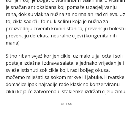
je snažan antioksidans koji pomaže u zacjeljivanju
rana, dok su vlakna nužna za normalan rad crijeva. Uz
to, cikla sadrži i folnu kiselinu koja je nužna za
proizvodnju crvenih krvnih stanica, prevenciju bolesti i
prevenciju defekata neuralne cijevi (kongenitalnih
mana).
Sitno riban svjež korijen cikle, uz malo ulja, octa i soli
postaje izdašna i zdrava salata, a jednako vrijedan je i
svježe istisnuti sok cikle koji, radi boljeg okusa,
možemo miješati sa sokom mrkve ili jabuke. Hrvatske
domaćice ipak najradije rade klasično konzerviranu
ciklu koja će zatvorena u staklenke izdržati cijelu zimu.
OGLAS