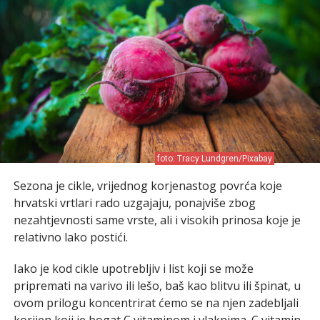
foto: Tracy Lundgren/Pixabay
Sezona je cikle, vrijednog korjenastog povrća koje
hrvatski vrtlari rado uzgajaju, ponajviše zbog
nezahtjevnosti same vrste, ali i visokih prinosa koje je
relativno lako postići.
Iako je kod cikle upotrebljiv i list koji se može
pripremati na varivo ili lešo, baš kao blitvu ili špinat, u
ovom prilogu koncentrirat ćemo se na njen zadebljali
korijen koji je bogat C vitaminom i vlaknima. C vitamin