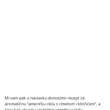
Mi vam pak u nastavku donosimo recept za
aromatičnu “američku ciklu s cimetom i klinčićem”, a
koju kao ukusnu i nutritivo vrijednu salatu