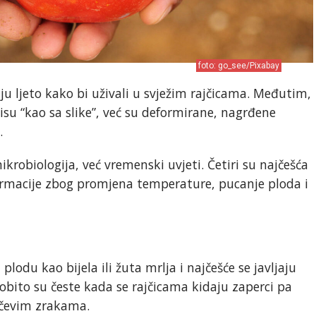
foto: go_see/Pixabay
ju ljeto kako bi uživali u svježim rajčicama. Međutim,
isu “kao sa slike”, već su deformirane, nagrđene
.
mikrobiologija, već vremenski uvjeti. Četiri su najčešća
ormacije zbog promjena temperature, pucanje ploda i
lodu kao bijela ili žuta mrlja i najčešće se javljaju
bito su česte kada se rajčicama kidaju zaperci pa
nčevim zrakama.