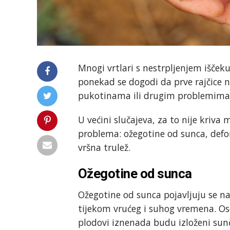
Mnogi vrtlari s nestrpljenjem iščeku
ponekad se dogodi da prve rajčice n
pukotinama ili drugim problemima
U većini slučajeva, za to nije kriva 
problema: ožegotine od sunca, def
vršna trulež.
Ožegotine od sunca
Ožegotine od sunca pojavljuju se na p
tijekom vrućeg i suhog vremena. Oso
plodovi iznenada budu izloženi su