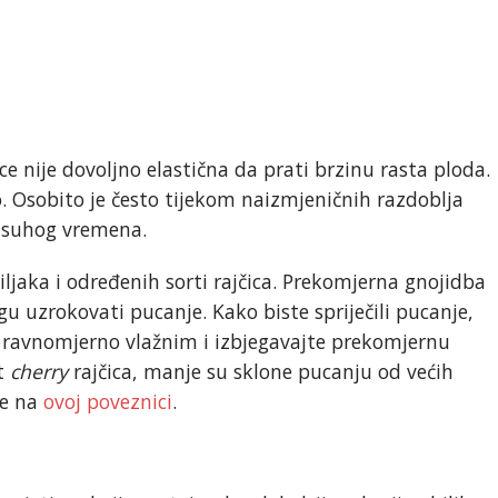
e nije dovoljno elastična da prati brzinu rasta ploda.
o. Osobito je često tijekom naizmjeničnih razdoblja
, suhog vremena.
iljaka i određenih sorti rajčica. Prekomjerna gnojidba
u uzrokovati pucanje. Kako biste spriječili pucanje,
e ravnomjerno vlažnim i izbjegavajte prekomjernu
ut
cherry
rajčica, manje su sklone pucanju od većih
te na
ovoj poveznici
.