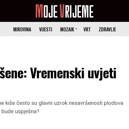
MIROVINA
VIJESTI
MOZAIK
VRT
ZDRAVLJE
ršene: Vremenski uvjeti
ne kiše često su glavni uzrok nesavršenosti plodova
ak bude uspješna?