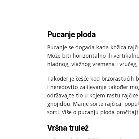
Pucanje ploda
Pucanje se događa kada kožica rajčic
Može biti horizontalno ili vertikaln
hladnog, vlažnog vremena i vrućeg
Također je češće kod brzorastućih b
i neredovito zalijevanje također mog
održavajte tlo u kojem rastu rajčic
gnojidbu. Manje sorte rajčica, pop
sorti. Više o pucanju ploda pročitaj
Vršna trulež