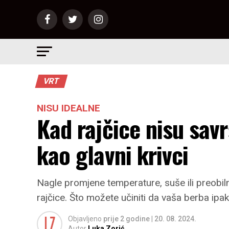
VRT
NISU IDEALNE
Kad rajčice nisu sav
kao glavni krivci
Nagle promjene temperature, suše ili preobil
rajčice. Što možete učiniti da vaša berba ip
Objavljeno
prije 2 godine
|
20. 08. 2024.
Autor
Luka Zorić