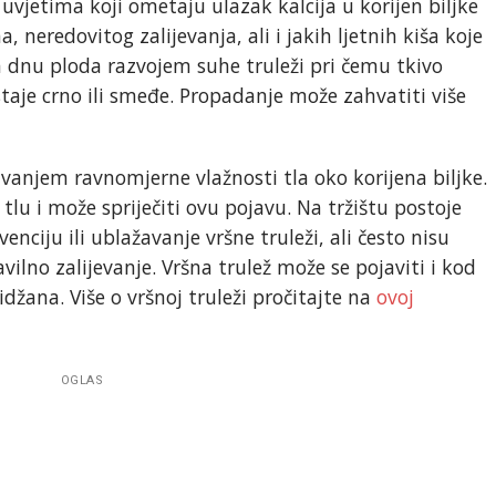
uvjetima koji ometaju ulazak kalcija u korijen biljke
eredovitog zalijevanja, ali i jakih ljetnih kiša koje
na dnu ploda razvojem suhe truleži pri čemu tkivo
taje crno ili smeđe. Propadanje može zahvatiti više
avanjem ravnomjerne vlažnosti tla oko korijena biljke.
lu i može spriječiti ovu pojavu. Na tržištu postoje
venciju ili ublažavanje vršne truleži, ali često nisu
avilno zalijevanje. Vršna trulež može se pojaviti i kod
idžana. Više o vršnoj truleži pročitajte na
ovoj
OGLAS