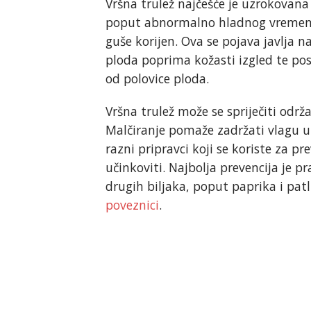
Vršna trulež najčešće je uzrokovana 
poput abnormalno hladnog vremena, n
guše korijen. Ova se pojava javlja 
ploda poprima kožasti izgled te pos
od polovice ploda.
Vršna trulež može se spriječiti održ
Malčiranje pomaže zadržati vlagu u t
razni pripravci koji se koriste za pre
učinkoviti. Najbolja prevencija je pr
drugih biljaka, poput paprika i patl
poveznici
.