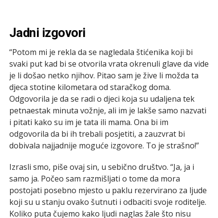
Jadni izgovori
“Potom mi je rekla da se nagledala štićenika koji bi
svaki put kad bi se otvorila vrata okrenuli glave da vide
je li došao netko njihov. Pitao sam je žive li možda ta
djeca stotine kilometara od staračkog doma.
Odgovorila je da se radi o djeci koja su udaljena tek
petnaestak minuta vožnje, ali im je lakše samo nazvati
i pitati kako su im je tata ili mama. Ona bi im
odgovorila da bi ih trebali posjetiti, a zauzvrat bi
dobivala najjadnije moguće izgovore. To je strašno!”
Izrasli smo, piše ovaj sin, u sebično društvo. “Ja, ja i
samo ja. Počeo sam razmišljati o tome da mora
postojati posebno mjesto u paklu rezervirano za ljude
koji su u stanju ovako šutnuti i odbaciti svoje roditelje.
Koliko puta čujemo kako ljudi naglas žale što nisu