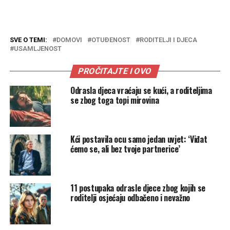
SVE O TEMI:
DOMOVI
OTUĐENOST
RODITELJI I DJECA
USAMLJENOST
PROČITAJTE I OVO
Odrasla djeca vraćaju se kući, a roditeljima
se zbog toga topi mirovina
Kći postavila ocu samo jedan uvjet: ‘Viđat
ćemo se, ali bez tvoje partnerice’
11 postupaka odrasle djece zbog kojih se
roditelji osjećaju odbačeno i nevažno
.