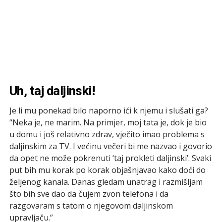
Uh, taj daljinski!
Je li mu ponekad bilo naporno ići k njemu i slušati ga?
“Neka je, ne marim. Na primjer, moj tata je, dok je bio
u domu i još relativno zdrav, vječito imao problema s
daljinskim za TV. I većinu večeri bi me nazvao i govorio
da opet ne može pokrenuti ‘taj prokleti daljinski’. Svaki
put bih mu korak po korak objašnjavao kako doći do
željenog kanala. Danas gledam unatrag i razmišljam
što bih sve dao da čujem zvon telefona i da
razgovaram s tatom o njegovom daljinskom
upravljaču.”