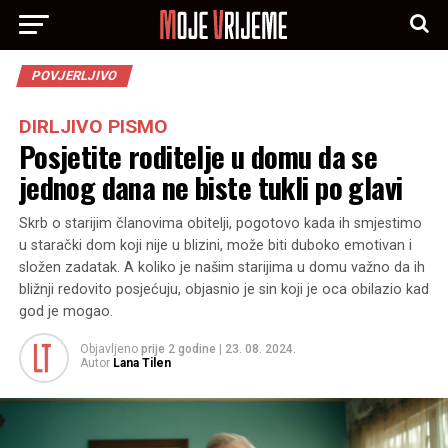
POVJERLJIVO
DIRLJIVO PISMO
Posjetite roditelje u domu da se
jednog dana ne biste tukli po glavi
Skrb o starijim članovima obitelji, pogotovo kada ih smjestimo
u starački dom koji nije u blizini, može biti duboko emotivan i
složen zadatak. A koliko je našim starijima u domu važno da ih
bližnji redovito posjećuju, objasnio je sin koji je oca obilazio kad
god je mogao.
Objavljeno
prije 2 godine
|
23. 08. 2024.
Autor
Lana Tilen