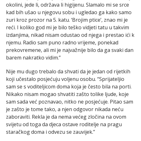
okolini, jede li, održava li higijenu. Slamalo mi se srce
kad bih ušao u njegovu sobu i ugledao ga kako samo
zuri kroz prozor na 5. katu. ‘Brojim ptice’, znao mi je
reći. I koliko god mi je bilo teško vidjeti tatu u takvim
izdanjima, nikad nisam odustao od njega i prestao ići k
njemu. Radio sam puno radno vrijeme, ponekad
prekovremene, ali mi je najvažnije bilo da ga svaki dan
barem nakratko vidim.”
Nije mu dugo trebalo da shvati da je jedan od rijetkih
koji učestalo posjećuju voljenu osobu. “Sprijateljio
sam se s voditeljicom doma koja je često bila na porti.
Nikako nisam mogao shvatiti zašto tolike ljude, koje
sam sada već poznavao, nitko ne posjećuje. Pitao sam
je zašto je tome tako, a njen odgovor nikada neću
zaboraviti. Rekla je da nema većeg zločina na ovom
svijetu od toga da djeca ostave roditelje na pragu
staračkog doma i odvezu se zauvijek.”