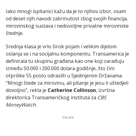
Iako mnogi ispitanici kažu da je to njihov izbor, osam
od deset njih navodi zabrinutost zbog svojih financija,
mirovinskog sustava i nedovoljne privatne mirovinske
štednje.
Srednja klasa je vrlo širok pojam i velikim dijelom
oslanja se i na socijalnu komponentu. Transamerica je
definirala tu skupinu građana kao one koji zarađuju
između 50.000 i 200.000 dolara godišnje, što čini
otprilike 55 posto odraslih u Sjedinjenim Državama.
“Mnogi štede za mirovinu, ali pitanje je jesu li uštedjeli
dovoljno”, rekla je
Catherine Collinson
, izvršna
direktorica Transameričkog instituta za
CBS
MoneyWatch
.
OGLAS