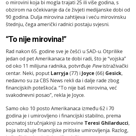
o mirovini koja bi mogla trajati 25 ili više godina, s
obzirom na očekivanje da će živjeti medijanske dobi od
90 godina. Dulja mirovina zahtijeva i veću mirovinsku
štednju, čega američki radnici postaju svjesni.
“To nije mirovina!”
Rad nakon 65. godine sve je češći u SAD-u. Otprilike
jedan od pet Amerikanaca te dobi radi, što je “vojska”
od oko 11 milijuna radnika, potvrđuje
Pew
istraživački
centar. Neki, poput
Larryja
(77) i
Joyce
(66)
Gesick
,
nedavno su za CBS News rekli da i dalje rade zbog
financijskih poteškoća. “To nije baš mirovina, već
svakodnevni posao”, rekla je Joyce.
Samo oko 10 posto Amerikanaca između 62 i 70
godina je i umirovljeno i financijski stabilno, prema
poznatoj stručnjakinji za mirovine
Teresi Ghilarducci
,
koja istražuje financijske pritiske umirovljenja. Razlog,