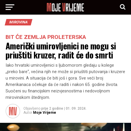
MIROVINA
BIT ĆE ZEMLJA PROLETERSKA
Američki umirovljenici ne mogu si
priuštiti kruzer, radit će do smrti
Iako hrvatski umirovljenici s ljubomorom gledaju u kolege
„preko bare“, većina njih ne može si priuštiti putovanja i kruzere
u mirovini. A situacija će biti još i gora. Sve veći broj
Amerikanaca očekuje da će raditi i nakon 65. godine života.
Suočeni su financijskim neizvjesnostima i nedovoljnom
mirovinskom štednjom.
Objavljeno
prije 2 godine
|
01. 09. 2024.
Autor
Moje Vrijeme