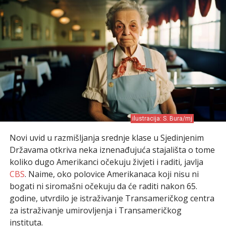
ilustracija: S. Bura/mj
Novi uvid u razmišljanja srednje klase u Sjedinjenim
Državama otkriva neka iznenađujuća stajališta o tome
koliko dugo Amerikanci očekuju živjeti i raditi, javlja
CBS
. Naime, oko polovice Amerikanaca koji nisu ni
bogati ni siromašni očekuju da će raditi nakon 65.
godine, utvrdilo je istraživanje Transameričkog centra
za istraživanje umirovljenja i Transameričkog
instituta.