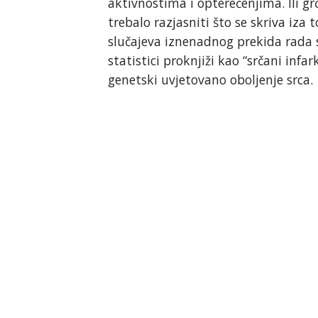
aktivnostima i opterećenjima. Ili g
trebalo razjasniti što se skriva iza 
slučajeva iznenadnog prekida rada 
statistici proknjiži kao “srčani infa
genetski uvjetovano oboljenje srca.