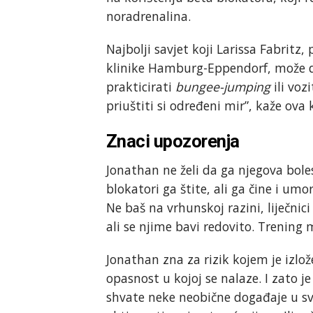
noradrenalina.
Najbolji savjet koji Larissa Fabritz,
klinike Hamburg-Eppendorf, može d
prakticirati
bungee-jumping
ili voz
priuštiti si određeni mir”, kaže ova 
Znaci upozorenja
Jonathan ne želi da ga njegova bol
blokatori ga štite, ali ga čine i umo
Ne baš na vrhunskoj razini, liječnic
ali se njime bavi redovito. Trening
Jonathan zna za rizik kojem je izlože
opasnost u kojoj se nalaze. I zato 
shvate neke neobične događaje u svo