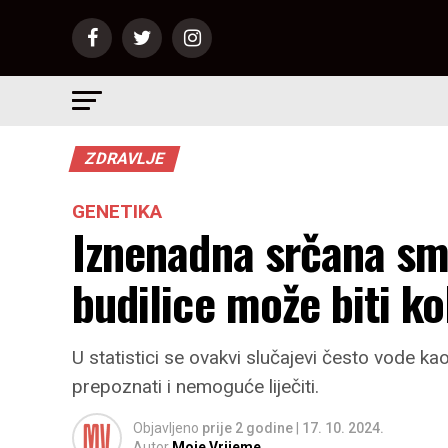
ZDRAVLJE
GENETIKA
Iznenadna srčana smr
budilice može biti k
U statistici se ovakvi slučajevi često vode kao 
prepoznati i nemoguće liječiti.
Objavljeno
prije 2 godine
|
17. 10. 2024.
Autor
Moje Vrijeme