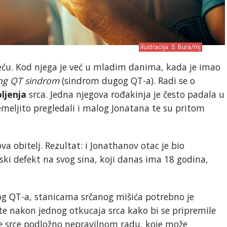
ilustracija: S. Bura/mj
eću. Kod njega je već u mladim danima, kada je imao
ng QT sindrom
(sindrom dugog QT-a). Radi se o
ljenja
srca. Jedna njegova rođakinja je često padala u
temeljito pregledali i malog Jonatana te su pritom
va obitelj. Rezultat: i Jonathanov otac je bio
ki defekt na svog sina, koji danas ima 18 godina,
g QT-a, stanicama srčanog mišića potrebno je
 nakon jednog otkucaja srca kako bi se pripremile
je srce podložno nepravilnom radu, koje može