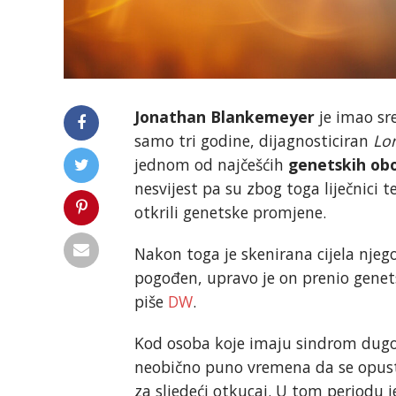
Jonathan Blankemeyer
je imao sr
samo tri godine, dijagnosticiran
Lo
jednom od najčešćih
genetskih obo
nesvijest pa su zbog toga liječnici 
otkrili genetske promjene.
Nakon toga je skenirana cijela njego
pogođen, upravo je on prenio genets
piše
DW
.
Kod osoba koje imaju sindrom dugo
neobično puno vremena da se opuste
za sljedeći otkucaj. U tom periodu 