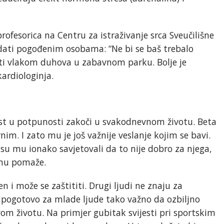
 profesorica na Centru za istraživanje srca Sveučilišne
ati pogođenim osobama: “Ne bi se baš trebalo
iti vlakom duhova u zabavnom parku. Bolje je
kardiologinja.
est u potpunosti zakoči u svakodnevnom životu. Beta
rnim. I zato mu je još važnije veslanje kojim se bavi.
i su mu ionako savjetovali da to nije dobro za njega,
 mu pomaže.
n i može se zaštititi. Drugi ljudi ne znaju za
je pogotovo za mlade ljude tako važno da ozbiljno
m životu. Na primjer gubitak svijesti pri sportskim