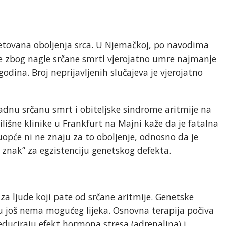
jetovana oboljenja srca. U Njemačkoj, po navodima
je zbog nagle srčane smrti vjerojatno umre najmanje
dina. Broj neprijavljenih slučajeva je vjerojatno
nadnu srčanu smrt i obiteljske sindrome aritmije na
lišne klinike u Frankfurt na Majni kaže da je fatalna
opće ni ne znaju za to oboljenje, odnosno da je
i znak” za egzistenciju genetskog defekta.
za ljude koji pate od srčane aritmije. Genetske
diku još nema mogućeg lijeka. Osnovna terapija počiva
educiraju efekt hormona stresa (adrenalina) i