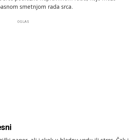
opasnom smetnjom rada srca.
OGLAS
esni
ički napor, ali i skok u hladnu vodu ili stres. Čak i