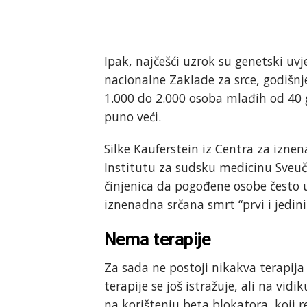
Ipak, najčešći uzrok su genetski uv
nacionalne Zaklade za srce, godišn
1.000 do 2.000 osoba mlađih od 40 go
puno veći.
Silke Kauferstein iz Centra za izne
Institutu za sudsku medicinu Sveuči
činjenica da pogođene osobe često u
iznenadna srčana smrt “prvi i jedin
Nema terapije
Za sada ne postoji nikakva terapija 
terapije se još istražuje, ali na vi
na korištenju beta blokatora, koji r