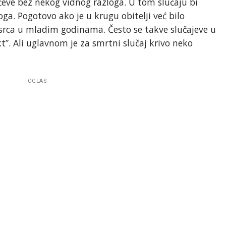
rčeve bez nekog vidnog razloga. U tom slučaju bi
toga. Pogotovo ako je u krugu obitelji već bilo
srca u mladim godinama. Često se takve slučajeve u
rkt”. Ali uglavnom je za smrtni slučaj krivo neko
OGLAS