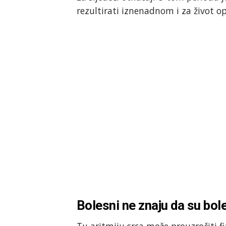
rezultirati iznenadnom i za život 
Bolesni ne znaju da su bol
Tu aritmiju srca može prouzročiti fiz