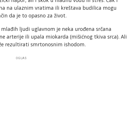
ona na ulaznim vratima ili kreštava budilica mogu
ačin da je to opasno za život.
 mlađih ljudi uglavnom je neka urođena srčana
arterije ili upala miokarda (mišićnog tkiva srca). Ali
že rezultirati smrtonosnim ishodom.
OGLAS