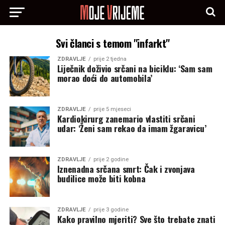
Svi članci s temom "infarkt"
ZDRAVLJE
prije 2 tjedna
Liječnik doživio srčani na biciklu: ‘Sam sam
morao doći do automobila’
ZDRAVLJE
prije 5 mjeseci
Kardiokirurg zanemario vlastiti srčani
udar: ‘Ženi sam rekao da imam žgaravicu’
ZDRAVLJE
prije 2 godine
Iznenadna srčana smrt: Čak i zvonjava
budilice može biti kobna
ZDRAVLJE
prije 3 godine
Kako pravilno mjeriti? Sve što trebate znati