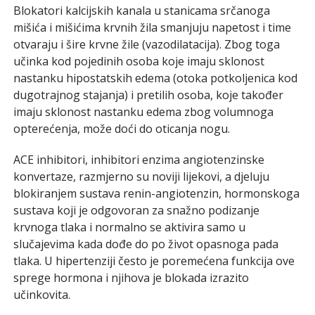
Blokatori kalcijskih kanala u stanicama srčanoga
mišića i mišićima krvnih žila smanjuju napetost i time
otvaraju i šire krvne žile (vazodilatacija). Zbog toga
učinka kod pojedinih osoba koje imaju sklonost
nastanku hipostatskih edema (otoka potkoljenica kod
dugotrajnog stajanja) i pretilih osoba, koje također
imaju sklonost nastanku edema zbog volumnoga
opterećenja, može doći do oticanja nogu.
ACE inhibitori, inhibitori enzima angiotenzinske
konvertaze, razmjerno su noviji lijekovi, a djeluju
blokiranjem sustava renin-angiotenzin, hormonskoga
sustava koji je odgovoran za snažno podizanje
krvnoga tlaka i normalno se aktivira samo u
slučajevima kada dođe do po život opasnoga pada
tlaka. U hipertenziji često je poremećena funkcija ove
sprege hormona i njihova je blokada izrazito
učinkovita.