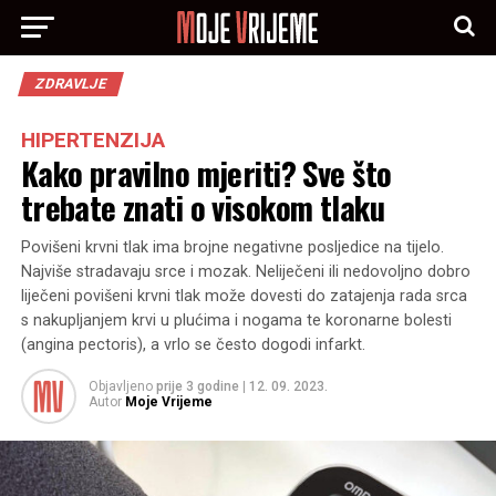
ZDRAVLJE
HIPERTENZIJA
Kako pravilno mjeriti? Sve što
trebate znati o visokom tlaku
Povišeni krvni tlak ima brojne negativne posljedice na tijelo.
Najviše stradavaju srce i mozak. Neliječeni ili nedovoljno dobro
liječeni povišeni krvni tlak može dovesti do zatajenja rada srca
s nakupljanjem krvi u plućima i nogama te koronarne bolesti
(angina pectoris), a vrlo se često dogodi infarkt.
Objavljeno
prije 3 godine
|
12. 09. 2023.
Autor
Moje Vrijeme