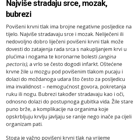
Najviše stradaju srce, mozak,
bubrezi
Povišeni krvni tlak ima brojne negativne posljedice na
tijelo. Najviše stradavaju srce i mozak. Neliječeni ili
nedovoljno dobro liječeni povišeni krvni tlak može
dovesti do zatajenja rada srca s nakupljanjem krvi u
plućima i nogama te koronarne bolesti
(angina
pectoris)
, a vrlo se često dogodi infarkt. Oštećene
krvne žile u mozgu pod povišenim tlakom pucaju i
dolazi do moždanoga udara što često za posljedicu
ima invalidnost – nemogućnost govora, pokretanja
ruku ili nogu. Bubrezi također stradavaju kao i oči,
odnosno dolazi do postupnoga gubitka vida. Žile stare
puno brže, a komplikacije na organima koje
opskrbljuju krvlju javljaju se ranije nego inače pa cijeli
organizam pati.
Stoga je važno povišeni krvni tlak na vrijeme