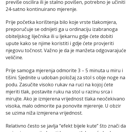
previše oscilira ili je stalno povišen, potrebno je učiniti
24-satno kontinuirano mjerenje.
Prije početka korištenja bilo koje vrste tlakomjera,
preporučuje se odnijeti ga u ordinaciju izabranoga
obiteljskog liječnika ili u ljekarnu gdje ćete dobiti
upute kako se njime koristiti i gdje ćete provjeriti
njegovu točnost. Važno je da je manžeta odgovarajuće
veličine.
Prije samoga mjerenja odmorite 3 – 5 minuta u miru i
tišini. Sjednite u udoban položaj za stol s obje noge na
podu. Zasučite visoko rukav na ruci na kojoj ćete
mjeriti tlak, postavite ruku na stol u razinu srca i
mirujte. Ako je izmjerena vrijednost tlaka neočekivano
visoka, malo odmorite pa ponovite mjerenje. U obzir
se uzima niža izmjerena vrijednost.
Relativno često se javlja “efekt bijele kute” što znači da