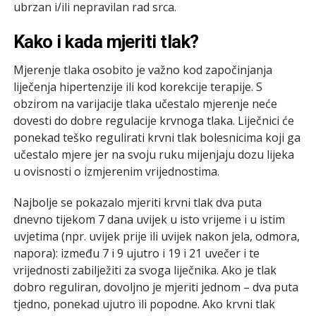
ubrzan i/ili nepravilan rad srca.
Kako i kada mjeriti tlak?
Mjerenje tlaka osobito je važno kod započinjanja
liječenja hipertenzije ili kod korekcije terapije. S
obzirom na varijacije tlaka učestalo mjerenje neće
dovesti do dobre regulacije krvnoga tlaka. Liječnici će
ponekad teško regulirati krvni tlak bolesnicima koji ga
učestalo mjere jer na svoju ruku mijenjaju dozu lijeka
u ovisnosti o izmjerenim vrijednostima.
Najbolje se pokazalo mjeriti krvni tlak dva puta
dnevno tijekom 7 dana uvijek u isto vrijeme i u istim
uvjetima (npr. uvijek prije ili uvijek nakon jela, odmora,
napora): između 7 i 9 ujutro i 19 i 21 uvečer i te
vrijednosti zabilježiti za svoga liječnika. Ako je tlak
dobro reguliran, dovoljno je mjeriti jednom – dva puta
tjedno, ponekad ujutro ili popodne. Ako krvni tlak