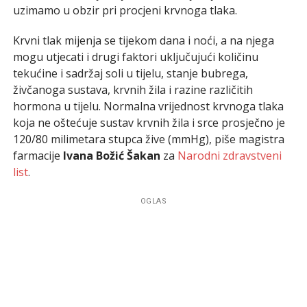
uzimamo u obzir pri procjeni krvnoga tlaka.
Krvni tlak mijenja se tijekom dana i noći, a na njega
mogu utjecati i drugi faktori uključujući količinu
tekućine i sadržaj soli u tijelu, stanje bubrega,
živčanoga sustava, krvnih žila i razine različitih
hormona u tijelu. Normalna vrijednost krvnoga tlaka
koja ne oštećuje sustav krvnih žila i srce prosječno je
120/80 milimetara stupca žive (mmHg), piše magistra
farmacije
Ivana Božić Šakan
za
Narodni zdravstveni
list
.
OGLAS