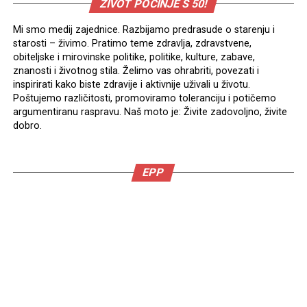
ŽIVOT POČINJE S 50!
Mi smo medij zajednice. Razbijamo predrasude o starenju i
starosti – živimo. Pratimo teme zdravlja, zdravstvene,
obiteljske i mirovinske politike, politike, kulture, zabave,
znanosti i životnog stila. Želimo vas ohrabriti, povezati i
inspirirati kako biste zdravije i aktivnije uživali u životu.
Poštujemo različitosti, promoviramo toleranciju i potičemo
argumentiranu raspravu. Naš moto je: Živite zadovoljno, živite
dobro.
EPP