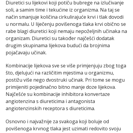
Diuretici su lijekovi koji potiču bubrege na izlučivanje
soli, a samim time i tekućine iz organizma. Na taj se
način smanjuje količina cirkulirajuće krvi i tlak dovodi
u normalu. U liječenju povišenoga tlaka krvi obično se
rabe blagi diuretici koji nemaju nepoželjnih učinaka na
organizam. Diuretici su također najčešći dodatak
drugim skupinama lijekova budući da brojnima
pojačavaju učinak.
Kombinacije lijekova sve se više primjenjuju zbog toga
što, djelujući na različitim mjestima u organizmu,
postižu više nego dvostruki učinak. Pri tome se mogu
primijeniti pojedinačno bitno manje doze lijekova.
Najčešće su kombinacije inhibitora konvertaze
angiotenzina s diureticima i antagonista
angiotenzinskih receptora s diureticima.
Osnovno i najvažnije za svakoga koji boluje od
povišenoga krvnog tlaka jest uzimati redovito svoju