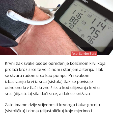
foto: Sandro Bura
Krvni tlak svake osobe određen je količinom krvi koja
prolazi kroz srce te veličinom i stanjem arterija. Tlak
se stvara radom srca kao pumpe. Pri svakom
izbacivanju krvi iz srca (sistola) tlak se povisuje
odnosno krv tlači krvne žile, a kod ulijevanja krvi u
srce (dijastola) sila tlači srce, a tlak se snižava.
Zato imamo dvije vrijednosti krvnoga tlaka: gornju
(sistoličku) i donju (dijastoličku) koje mjerimo i