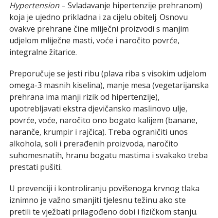
Hypertension
– Svladavanje hipertenzije prehranom)
koja je ujedno prikladna i za cijelu obitelj. Osnovu
ovakve prehrane čine mliječni proizvodi s manjim
udjelom mliječne masti, voće i naročito povrće,
integralne žitarice.
Preporučuje se jesti ribu (plava riba s visokim udjelom
omega-3 masnih kiselina), manje mesa (vegetarijanska
prehrana ima manji rizik od hipertenzije),
upotrebljavati ekstra djevičansko maslinovo ulje,
povrće, voće, naročito ono bogato kalijem (banane,
naranče, krumpir i rajčica). Treba ograničiti unos
alkohola, soli i prerađenih proizvoda, naročito
suhomesnatih, hranu bogatu mastima i svakako treba
prestati pušiti.
U prevenciji i kontroliranju povišenoga krvnog tlaka
iznimno je važno smanjiti tjelesnu težinu ako ste
pretili te vježbati prilagođeno dobi i fizičkom stanju.