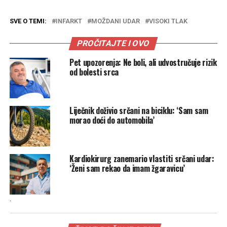
SVE O TEMI:
INFARKT
MOŽDANI UDAR
VISOKI TLAK
PROČITAJTE I OVO
Pet upozorenja: Ne boli, ali udvostručuje rizik
od bolesti srca
Liječnik doživio srčani na biciklu: ‘Sam sam
morao doći do automobila’
Kardiokirurg zanemario vlastiti srčani udar:
‘Ženi sam rekao da imam žgaravicu’
.