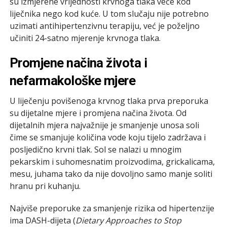
su izmjerene vrijednosti krvnoga tlaka veće kod
liječnika nego kod kuće. U tom slučaju nije potrebno
uzimati antihipertenzivnu terapiju, već je poželjno
učiniti 24-satno mjerenje krvnoga tlaka.
Promjene načina života i
nefarmakološke mjere
U liječenju povišenoga krvnog tlaka prva preporuka
su dijetalne mjere i promjena načina života. Od
dijetalnih mjera najvažnije je smanjenje unosa soli
čime se smanjuje količina vode koju tijelo zadržava i
posljedično krvni tlak. Sol se nalazi u mnogim
pekarskim i suhomesnatim proizvodima, grickalicama,
mesu, juhama tako da nije dovoljno samo manje soliti
hranu pri kuhanju.
Najviše preporuke za smanjenje rizika od hipertenzije
ima DASH-dijeta (
Dietary Approaches to Stop