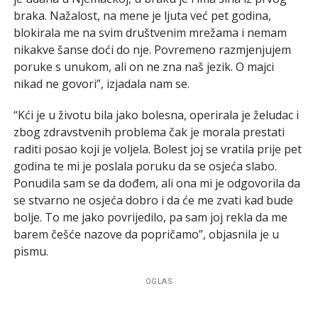
braka. Nažalost, na mene je ljuta već pet godina,
blokirala me na svim društvenim mrežama i nemam
nikakve šanse doći do nje. Povremeno razmjenjujem
poruke s unukom, ali on ne zna naš jezik. O majci
nikad ne govori”, izjadala nam se.
“Kći je u životu bila jako bolesna, operirala je želudac i
zbog zdravstvenih problema čak je morala prestati
raditi posao koji je voljela. Bolest joj se vratila prije pet
godina te mi je poslala poruku da se osjeća slabo.
Ponudila sam se da dođem, ali ona mi je odgovorila da
se stvarno ne osjeća dobro i da će me zvati kad bude
bolje. To me jako povrijedilo, pa sam joj rekla da me
barem češće nazove da popričamo”, objasnila je u
pismu.
OGLAS