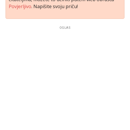
Povjerljivo
. Napišite svoju priču!
OGLAS