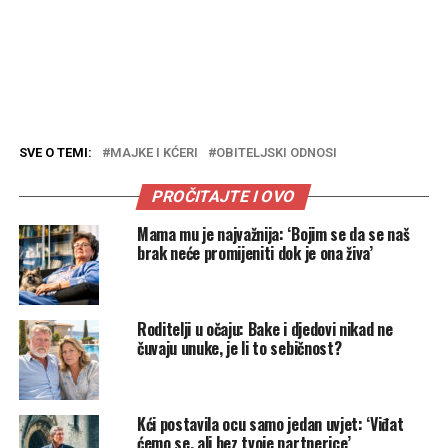
SVE O TEMI:
MAJKE I KĆERI
OBITELJSKI ODNOSI
PROČITAJTE I OVO
Mama mu je najvažnija: ‘Bojim se da se naš
brak neće promijeniti dok je ona živa’
Roditelji u očaju: Bake i djedovi nikad ne
čuvaju unuke, je li to sebičnost?
Kći postavila ocu samo jedan uvjet: ‘Viđat
ćemo se, ali bez tvoje partnerice’