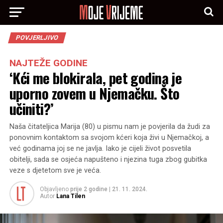
POVJERLJIVO
NAJTEŽE GODINE
‘Kći me blokirala, pet godina je
uporno zovem u Njemačku. Što
učiniti?’
Naša čitateljica Marija (80) u pismu nam je povjerila da žudi za
ponovnim kontaktom sa svojom kćeri koja živi u Njemačkoj, a
već godinama joj se ne javlja. Iako je cijeli život posvetila
obitelji, sada se osjeća napušteno i njezina tuga zbog gubitka
veze s djetetom sve je veća.
Objavljeno
prije 2 godine
|
21. 11. 2024.
Autor
Lana Tilen