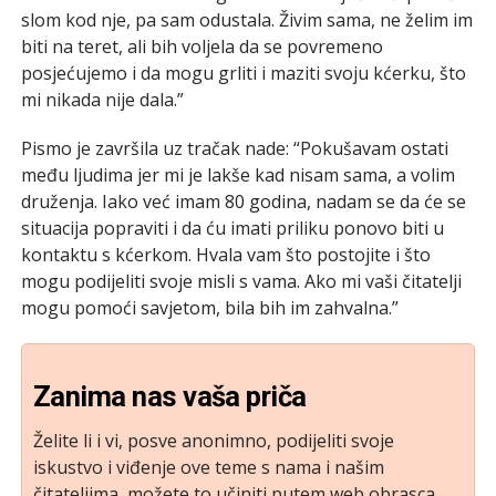
slom kod nje, pa sam odustala. Živim sama, ne želim im
biti na teret, ali bih voljela da se povremeno
posjećujemo i da mogu grliti i maziti svoju kćerku, što
mi nikada nije dala.”
Pismo je završila uz tračak nade: “Pokušavam ostati
među ljudima jer mi je lakše kad nisam sama, a volim
druženja. Iako već imam 80 godina, nadam se da će se
situacija popraviti i da ću imati priliku ponovo biti u
kontaktu s kćerkom. Hvala vam što postojite i što
mogu podijeliti svoje misli s vama. Ako mi vaši čitatelji
mogu pomoći savjetom, bila bih im zahvalna.”
Zanima nas vaša priča
Želite li i vi, posve anonimno, podijeliti svoje
iskustvo i viđenje ove teme s nama i našim
čitateljima, možete to učiniti putem web obrasca