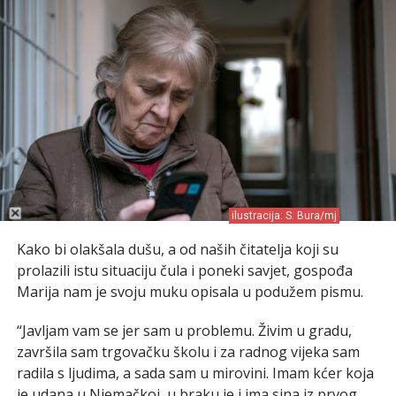
ilustracija: S. Bura/mj
Kako bi olakšala dušu, a od naših čitatelja koji su
prolazili istu situaciju čula i poneki savjet, gospođa
Marija nam je svoju muku opisala u podužem pismu.
“Javljam vam se jer sam u problemu. Živim u gradu,
završila sam trgovačku školu i za radnog vijeka sam
radila s ljudima, a sada sam u mirovini. Imam kćer koja
je udana u Njemačkoj, u braku je i ima sina iz prvog