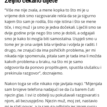
Željno čekano dijete
“Više me nije zvala, a mene kopka to što mi je u
vrijeme dok smo razgovarale rekla da se ja sigurno
kajem što sam je rodila, što nije istina i što se mene
tiče, i moj muž i ja smo je jedva dočekali. Liječili smo se
dvije godine prije nego što smo je dobili, a odgajali
smo je kako bi mogla biti samostalna. Uspjeli smo u
tome jer je ona uvijek bila vrijedna i voljela je raditi. I
drugo, ne znajući da ima psihičkih problema, jer mi
nikada nije spomenula, pitala sam je tada ima li možda
kakvih problema u braku, na što mi je samo
odgovorila da ponovo propitkujem, spustila slušalicu i
prekinula razgovor”, doznajemo.
Nakon toga se više nikako nije javljala majci. “Mijenjala
sam brojeve telefona nadajući se da ću barem čuti
njezin glas. I svi iz obitelji su pokušavali razgovarati s
njom, ali bezuspješno. Njezin muž, moj zet, nastavio
mi je slati novac, a ja sam ga odbijala jer imam svoju