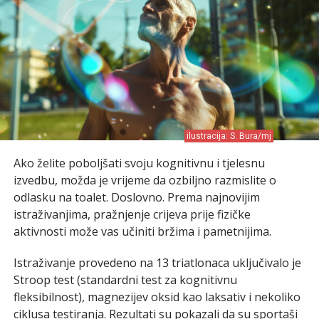
ilustracija: S. Bura/mj
Ako želite poboljšati svoju kognitivnu i tjelesnu
izvedbu, možda je vrijeme da ozbiljno razmislite o
odlasku na toalet. Doslovno. Prema najnovijim
istraživanjima, pražnjenje crijeva prije fizičke
aktivnosti može vas učiniti bržima i pametnijima.
Istraživanje provedeno na 13 triatlonaca uključivalo je
Stroop test (standardni test za kognitivnu
fleksibilnost), magnezijev oksid kao laksativ i nekoliko
ciklusa testiranja. Rezultati su pokazali da su sportaši