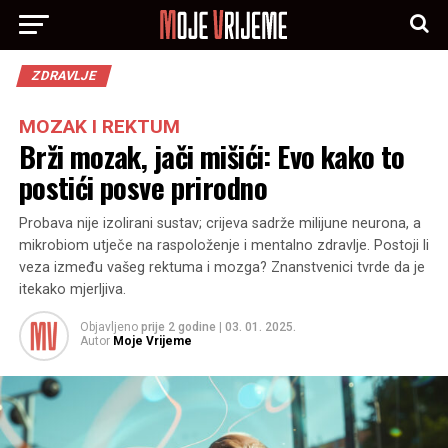
ZDRAVLJE
MOZAK I REKTUM
Brži mozak, jači mišići: Evo kako to
postići posve prirodno
Probava nije izolirani sustav; crijeva sadrže milijune neurona, a
mikrobiom utječe na raspoloženje i mentalno zdravlje. Postoji li
veza između vašeg rektuma i mozga? Znanstvenici tvrde da je
itekako mjerljiva.
Objavljeno
prije 2 godine
|
03. 01. 2025.
Autor
Moje Vrijeme