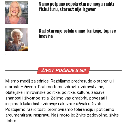
Samo potpuno nepokretni ne mogu raditi
fiskulturu, starost nije izgovor
Kad starenje oslabi umne funkcije, topi se
imovina
.
ŽIVOT POČINJE S 50!
Mi smo medij zajednice. Razbijamo predrasude o starenju i
starosti – živimo. Pratimo teme zdravlja, zdravstvene,
obiteljske i mirovinske politike, politike, kulture, zabave,
znanosti i životnog stila. Želimo vas ohrabriti, povezati i
inspirirati kako biste zdravije i aktivnije uživali u životu.
Poštujemo različitosti, promoviramo toleranciju i potičemo
argumentiranu raspravu. Naš moto je: Živite zadovoljno, živite
dobro.