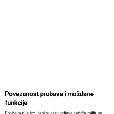
Povezanost probave i moždane
funkcije
Probava nije izolirani sustav; crijeva sadrže milijune