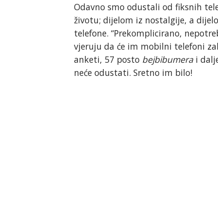
Odavno smo odustali od fiksnih tele
životu; dijelom iz nostalgije, a dij
telefone. “Prekomplicirano, nepotreb
vjeruju da će im mobilni telefoni z
anketi, 57 posto
bejbibumera
i dal
neće odustati. Sretno im bilo!