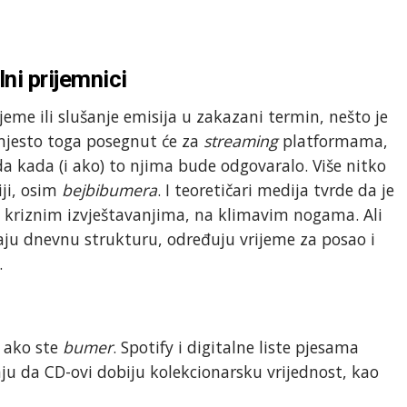
lni prijemnici
jeme ili slušanje emisija u zakazani termin, nešto je
jesto toga posegnut će za
streaming
platformama,
da kada (i ako) to njima bude odgovaralo. Više nitko
iji, osim
bejbibumera
. I teoretičari medija tvrde da je
 kriznim izvještavanjima, na klimavim nogama. Ali
aju dnevnu strukturu, određuju vrijeme za posao i
.
m ako ste
bumer
. Spotify i digitalne liste pjesama
aju da CD-ovi dobiju kolekcionarsku vrijednost, kao