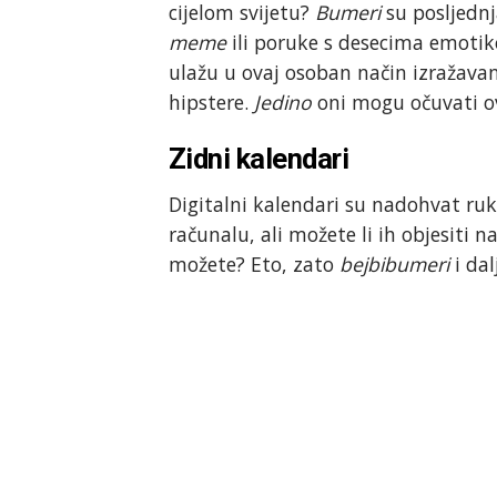
cijelom svijetu?
Bumeri
su posljednj
meme
ili poruke s desecima emotik
ulažu u ovaj osoban način izražavan
hipstere.
Jedino
oni mogu očuvati ova
Zidni kalendari
Digitalni kalendari su nadohvat ru
računalu, ali možete li ih objesiti 
možete? Eto, zato
bejbibumeri
i dal