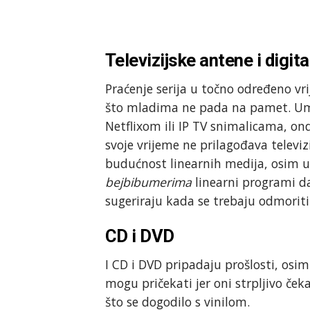
Televizijske antene i digita
Praćenje serija u točno određeno vri
što mladima ne pada na pamet. Um
Netflixom ili IP TV snimalicama, on
svoje vrijeme ne prilagođava televiz
budućnost linearnih medija, osim u
bejbibumerima
linearni programi d
sugeriraju kada se trebaju odmoriti
CD i DVD
I CD i DVD pripadaju prošlosti, osi
mogu pričekati jer oni strpljivo ček
što se dogodilo s vinilom.