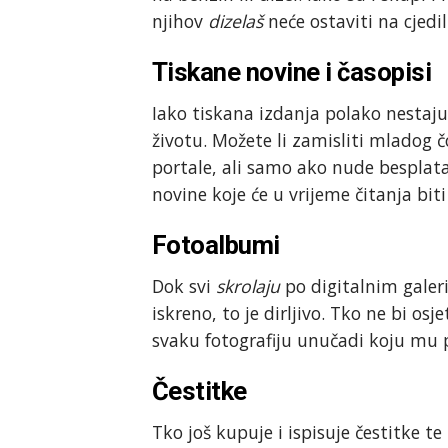
njihov
dizelaš
neće ostaviti na cjedi
Tiskane novine i časopisi
Iako tiskana izdanja polako nestaj
životu. Možete li zamisliti mladog 
portale, ali samo ako nude besplat
novine koje će u vrijeme čitanja biti
Fotoalbumi
Dok svi
skrolaju
po digitalnim galer
iskreno, to je dirljivo. Tko ne bi osj
svaku fotografiju unučadi koju mu 
Čestitke
Tko još kupuje i ispisuje čestitke te