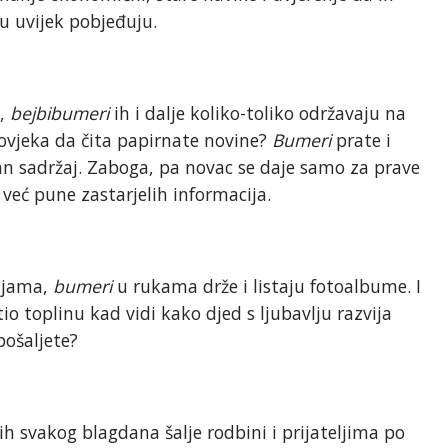
lu uvijek pobjeđuju.
u,
bejbibumeri
ih i dalje koliko-toliko održavaju na
čovjeka da čita papirnate novine?
Bumeri
prate i
an sadržaj. Zaboga, pa novac se daje samo za prave
 već pune zastarjelih informacija.
ijama,
bumeri
u rukama drže i listaju fotoalbume. I
etio toplinu kad vidi kako djed s ljubavlju razvija
pošaljete?
 ih svakog blagdana šalje rodbini i prijateljima po