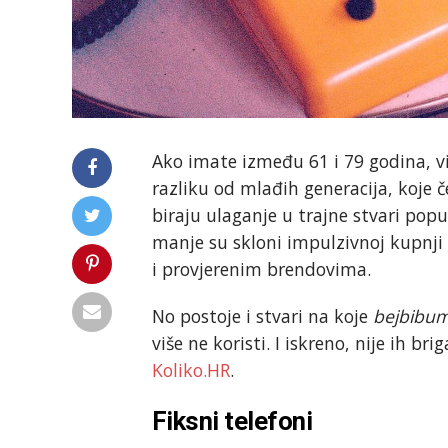
Ako imate između 61 i 79 godina, v
razliku od mlađih generacija, koje č
biraju ulaganje u trajne stvari pop
manje su skloni impulzivnoj kupnji
i provjerenim brendovima.
No postoje i stvari na koje
bejbibum
više ne koristi. I iskreno, nije ih br
Koliko.HR
.
Fiksni telefoni