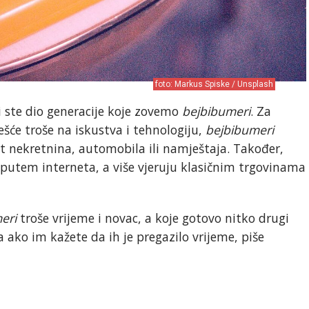
foto: Markus Spiske / Unsplash
i ste dio generacije koje zovemo
bejbibumeri
. Za
ešće troše na iskustva i tehnologiju,
bejbibumeri
ut nekretnina, automobila ili namještaja. Također,
 putem interneta, a više vjeruju klasičnim trgovinama
eri
troše vrijeme i novac, a koje gotovo nitko drugi
iga ako im kažete da ih je pregazilo vrijeme, piše