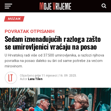
MOZAIK
POVRATAK OTPISANIH
Sedam iznenađujućih razloga zašto
se umirovljenici vraćaju na posao
U Hrvatskoj radi više od 37.500 umirovljenika, a razlozi njihova
povratka na posao daleko su širi od same potrebe za većom
mirovinom.
Objavljeno
prije 11 mjeseci
|
16. 09. 2025.
Autor
Lana Tilen