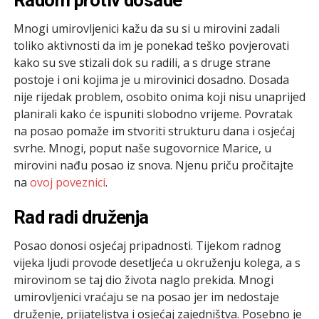
Mnogi umirovljenici kažu da su si u mirovini zadali
toliko aktivnosti da im je ponekad teško povjerovati
kako su sve stizali dok su radili, a s druge strane
postoje i oni kojima je u mirovinici dosadno. Dosada
nije rijedak problem, osobito onima koji nisu unaprijed
planirali kako će ispuniti slobodno vrijeme. Povratak
na posao pomaže im stvoriti strukturu dana i osjećaj
svrhe. Mnogi, poput naše sugovornice Marice, u
mirovini nađu posao iz snova. Njenu priču pročitajte
na
ovoj poveznici
.
Rad radi druženja
Posao donosi osjećaj pripadnosti. Tijekom radnog
vijeka ljudi provode desetljeća u okruženju kolega, a s
mirovinom se taj dio života naglo prekida. Mnogi
umirovljenici vraćaju se na posao jer im nedostaje
druženje, prijateljstva i osjećaj zajedništva. Posebno je