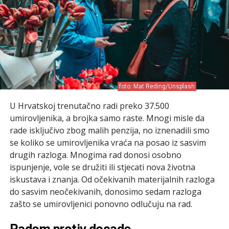
foto: Mat Reding/Unsplash
U Hrvatskoj trenutačno radi preko 37.500
umirovljenika, a brojka samo raste. Mnogi misle da
rade isključivo zbog malih penzija, no iznenadili smo
se koliko se umirovljenika vraća na posao iz sasvim
drugih razloga. Mnogima rad donosi osobno
ispunjenje, vole se družiti ili stjecati nova životna
iskustava i znanja. Od očekivanih materijalnih razloga
do sasvim neočekivanih, donosimo sedam razloga
zašto se umirovljenici ponovno odlučuju na rad.
Radom protiv dosade