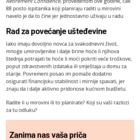
Retirement Confidence
, provedenom ove godine, čak
88 posto ispitanika koji planiraju raditi u mirovini
navelo je da to čine jer jednostavno uživaju u radu.
Rad za povećanje ušteđevine
Iako imaju dovoljno novca za svakodnevni život,
mnoge umirovljenike i dalje brine hoće li njihova
štednja potrajati te hoće li moći pokriti veće troškove,
poput zdravstvenih izdataka ili smještaja u domu za
starije. Povremeni posao im pomaže dodatno
osigurati financijsku stabilnost i mirnije spavati, jer
znaju da i dalje aktivno pridonose kućnom budžetu.
Radite li u mirovini ili to planirate? Koji su vaši razlozi
za tu odluku?
Zanima nas vaša priča