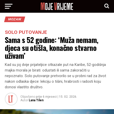
MOZAIK
SOLO PUTOVANJE
Sama s 52 godine: ‘Muža nemam,
djeca su otišla, konačno stvarno
uživam’
Kad su joj dvije prijateljice otkazale put na Karibe, 52-godišnja
majka morala je birati: odustati ili sama zakoračiti u
nepoznato. Solo putovanje pretvorilo se u probni rad za život
nakon odlaska djece: lekciju o tišini, hrabrosti i radosti koju
donosi vlastito društvo.
Objavljeno
prije 6 mjeseci
|
15. 02. 2026.
Autor
Lana Tilen