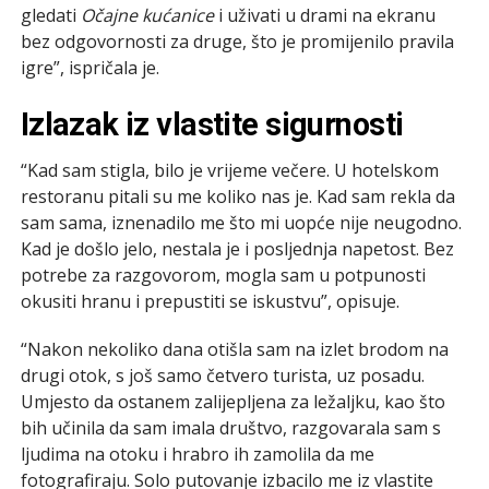
gledati
Očajne kućanice
i uživati u drami na ekranu
bez odgovornosti za druge, što je promijenilo pravila
igre”, ispričala je.
Izlazak iz vlastite sigurnosti
“Kad sam stigla, bilo je vrijeme večere. U hotelskom
restoranu pitali su me koliko nas je. Kad sam rekla da
sam sama, iznenadilo me što mi uopće nije neugodno.
Kad je došlo jelo, nestala je i posljednja napetost. Bez
potrebe za razgovorom, mogla sam u potpunosti
okusiti hranu i prepustiti se iskustvu”, opisuje.
“Nakon nekoliko dana otišla sam na izlet brodom na
drugi otok, s još samo četvero turista, uz posadu.
Umjesto da ostanem zalijepljena za ležaljku, kao što
bih učinila da sam imala društvo, razgovarala sam s
ljudima na otoku i hrabro ih zamolila da me
fotografiraju. Solo putovanje izbacilo me iz vlastite