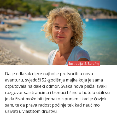
ilustracija: S. Bura/mj
Da je odlazak djece najbolje pretvoriti u novu
avanturu, svjedoči 52-godišnja majka koja je sama
otputovala na daleki odmor. Svaka nova plaža, svaki
razgovor sa strancima i trenuci tišine u hotelu učili su
je da život može biti jednako ispunjen i kad je čovjek
sam, te da prava radost počinje tek kad naučimo
uživati u vlastitom društvu.