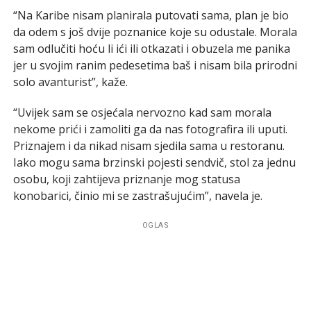
“Na Karibe nisam planirala putovati sama, plan je bio
da odem s još dvije poznanice koje su odustale. Morala
sam odlučiti hoću li ići ili otkazati i obuzela me panika
jer u svojim ranim pedesetima baš i nisam bila prirodni
solo avanturist”, kaže.
“Uvijek sam se osjećala nervozno kad sam morala
nekome prići i zamoliti ga da nas fotografira ili uputi.
Priznajem i da nikad nisam sjedila sama u restoranu.
Iako mogu sama brzinski pojesti sendvič, stol za jednu
osobu, koji zahtijeva priznanje mog statusa
konobarici, činio mi se zastrašujućim”, navela je.
OGLAS