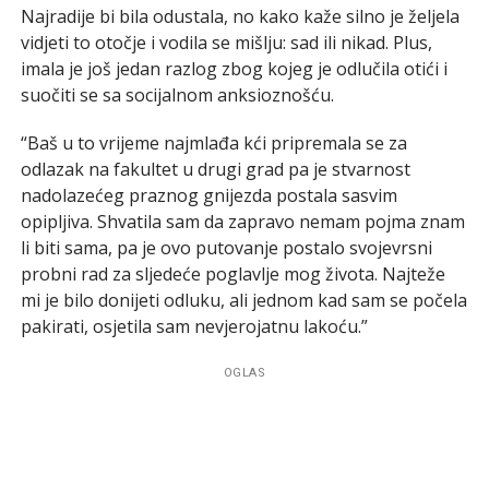
Najradije bi bila odustala, no kako kaže silno je željela
vidjeti to otočje i vodila se mišlju: sad ili nikad. Plus,
imala je još jedan razlog zbog kojeg je odlučila otići i
suočiti se sa socijalnom anksioznošću.
“Baš u to vrijeme najmlađa kći pripremala se za
odlazak na fakultet u drugi grad pa je stvarnost
nadolazećeg praznog gnijezda postala sasvim
opipljiva. Shvatila sam da zapravo nemam pojma znam
li biti sama, pa je ovo putovanje postalo svojevrsni
probni rad za sljedeće poglavlje mog života. Najteže
mi je bilo donijeti odluku, ali jednom kad sam se počela
pakirati, osjetila sam nevjerojatnu lakoću.”
OGLAS