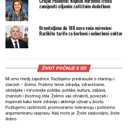
Crnjac Pauković: Najnižu mirovinu treba
zamijeniti ciljanim zaštitnim dodatkom
Braniteljima do 180 eura veće mirovine:
Različite tarife za borbeni i neborbeni sektor
.
ŽIVOT POČINJE S 50!
Mi smo medij zajednice. Razbijamo predrasude o starenju i
starosti – živimo. Pratimo teme zdravlja, zdravstvene,
obiteljske i mirovinske politike, politike, kulture, zabave,
znanosti i životnog stila. Želimo vas ohrabriti, povezati i
inspirirati kako biste zdravije i aktivnije uživali u životu.
Poštujemo različitosti, promoviramo toleranciju i potičemo
argumentiranu raspravu. Naš moto je: Živite zadovoljno, živite
dobro.