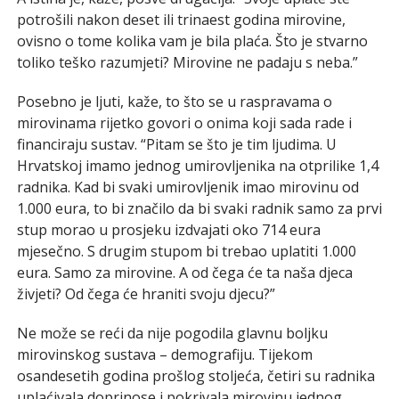
potrošili nakon deset ili trinaest godina mirovine,
ovisno o tome kolika vam je bila plaća. Što je stvarno
toliko teško razumjeti? Mirovine ne padaju s neba.”
Posebno je ljuti, kaže, to što se u raspravama o
mirovinama rijetko govori o onima koji sada rade i
financiraju sustav. “Pitam se što je tim ljudima. U
Hrvatskoj imamo jednog umirovljenika na otprilike 1,4
radnika. Kad bi svaki umirovljenik imao mirovinu od
1.000 eura, to bi značilo da bi svaki radnik samo za prvi
stup morao u prosjeku izdvajati oko 714 eura
mjesečno. S drugim stupom bi trebao uplatiti 1.000
eura. Samo za mirovine. A od čega će ta naša djeca
živjeti? Od čega će hraniti svoju djecu?”
Ne može se reći da nije pogodila glavnu boljku
mirovinskog sustava – demografiju. Tijekom
osandesetih godina prošlog stoljeća, četiri su radnika
uplaćivala doprinose i pokrivala mirovinu jednog