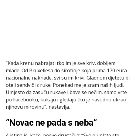
“Kada krenu nabrajati tko im je sve kriv, dobijem
mlade. Od Bruxellesa do sirotinje koja prima 170 eura
nacionalne naknade, svi su im krivi. Gladnom djetetu bi
oteli sendvič iz ruke. Ponekad me je sram naših ljudi.
Umjesto da zasuču rukave i bave se nečim, samo vrte
po Facebooku, kukaju i gledaju tko je navodno ukrao
njihovu mirovinu”, nastavlja.
“Novac ne pada s neba”
A istina je, kaže, posve drugačija: “Svoje uplate ste