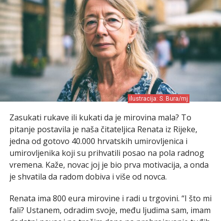
ilustracija: S. Bura/mj
Zasukati rukave ili kukati da je mirovina mala? To
pitanje postavila je naša čitateljica Renata iz Rijeke,
jedna od gotovo 40.000 hrvatskih umirovljenica i
umirovljenika koji su prihvatili posao na pola radnog
vremena. Kaže, novac joj je bio prva motivacija, a onda
je shvatila da radom dobiva i više od novca.
Renata ima 800 eura mirovine i radi u trgovini. “I što mi
fali? Ustanem, odradim svoje, među ljudima sam, imam