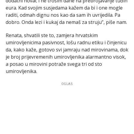
dodatni novac i ne trošim dane na prebrojavanje tuđih
eura. Kad svojim susjedama kažem da bi i one mogle
raditi, odmah dignu nos kao da sam ih uvrijedila. Pa
dobro. Onda lezi i kukaj da nemaš za struju”, piše nam.
Renata, shvatili ste to, zamjera hrvatskim
umirovljenicima pasivnost, lošu radnu etiku i činjenicu
da, kako kaže, gotovo svi jamraju nad mirovinama, dok
je broj prijevremenih umirovljenika alarmantno visok,
a posao u mirovini potraže svega tri od sto
umirovljenika.
OGLAS