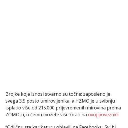
Brojke koje iznosi stvarno su točne: zaposleno je
svega 3,5 posto umirovljenika, a HZMO je u svibnju
isplatio više od 215.000 prijevremenih mirovina prema
ZOMO-u, o čemu možete više čitati na
ovoj poveznici
.
“Odličnu ste karikaturu objavili na Facebooku. Svi bi