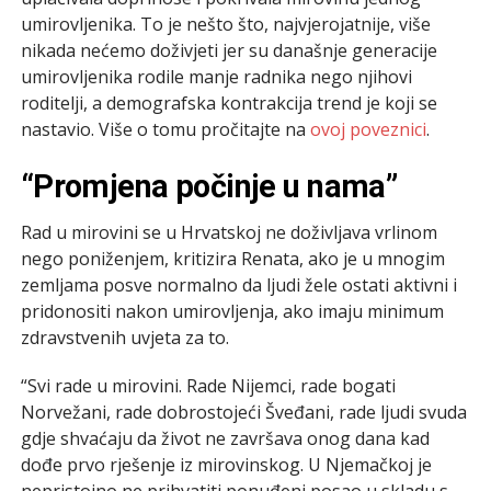
umirovljenika. To je nešto što, najvjerojatnije, više
nikada nećemo doživjeti jer su današnje generacije
umirovljenika rodile manje radnika nego njihovi
roditelji, a demografska kontrakcija trend je koji se
nastavio. Više o tomu pročitajte na
ovoj poveznici
.
“Promjena počinje u nama”
Rad u mirovini se u Hrvatskoj ne doživljava vrlinom
nego poniženjem, kritizira Renata, ako je u mnogim
zemljama posve normalno da ljudi žele ostati aktivni i
pridonositi nakon umirovljenja, ako imaju minimum
zdravstvenih uvjeta za to.
“Svi rade u mirovini. Rade Nijemci, rade bogati
Norvežani, rade dobrostojeći Šveđani, rade ljudi svuda
gdje shvaćaju da život ne završava onog dana kad
dođe prvo rješenje iz mirovinskog. U Njemačkoj je
nepristojno ne prihvatiti ponuđeni posao u skladu s