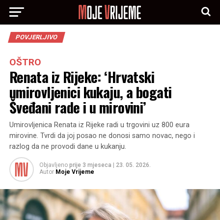
POVJERLJIVO
OŠTRO
Renata iz Rijeke: ‘Hrvatski
umirovljenici kukaju, a bogati
Šveđani rade i u mirovini’
Umirovljenica Renata iz Rijeke radi u trgovini uz 800 eura
mirovine. Tvrdi da joj posao ne donosi samo novac, nego i
razlog da ne provodi dane u kukanju.
Objavljeno
prije 3 mjeseca
|
23. 05. 2026.
Autor
Moje Vrijeme