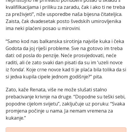
kvalifilkacijama i priliku za zaradu, čak i ako ti ne treba
za preživjeti”, niže usporedbe naša bijesna čitateljica.
Zaista, čak dvadesetak posto švedskih umirovljenika
ima neki plaćeni posao u mirovini.
“Samo kod nas balkanska sirotinja najviše kuka i čeka
Godota da joj riješi probleme. Sve na gotovo im treba
dati: od posla do penzije. Neće prosvjedovati, neće
raditi, ali će zato svaki dan pisati da su im ‘uzeli novce
iz fonda’. Koje crne novce kad ti je plaća bila tolika da si
si jedva kupila cipele jednom godišnje?” pita.
Zato, kaže Renata, više ne može slušati stalno
prebacivanje krivnje na druge. “Dopodne su teški sebi,
popodne cijelom svijetu”, zaključuje uz poruku: “Svaka
promjena počinje u nama. Ja nemam vremena za
kukanje.”