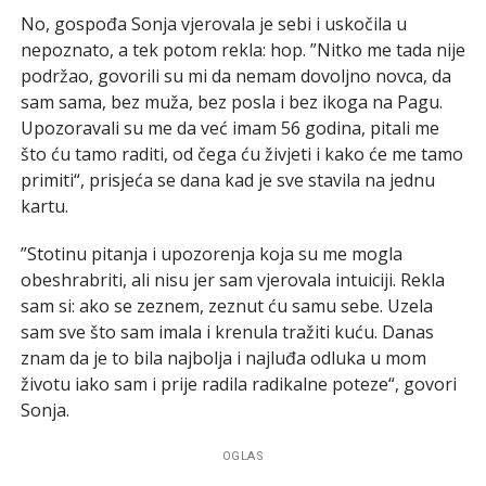
No, gospođa Sonja vjerovala je sebi i uskočila u
nepoznato, a tek potom rekla: hop. ”Nitko me tada nije
podržao, govorili su mi da nemam dovoljno novca, da
sam sama, bez muža, bez posla i bez ikoga na Pagu.
Upozoravali su me da već imam 56 godina, pitali me
što ću tamo raditi, od čega ću živjeti i kako će me tamo
primiti“, prisjeća se dana kad je sve stavila na jednu
kartu.
”Stotinu pitanja i upozorenja koja su me mogla
obeshrabriti, ali nisu jer sam vjerovala intuiciji. Rekla
sam si: ako se zeznem, zeznut ću samu sebe. Uzela
sam sve što sam imala i krenula tražiti kuću. Danas
znam da je to bila najbolja i najluđa odluka u mom
životu iako sam i prije radila radikalne poteze“, govori
Sonja.
OGLAS