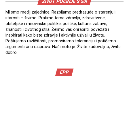
ŽIVOT POČINJE S 50!
Mi smo medij zajednice. Razbijamo predrasude o starenju i
starosti – živimo. Pratimo teme zdravlja, zdravstvene,
obiteljske i mirovinske politike, politike, kulture, zabave,
znanosti i životnog stila. Želimo vas ohrabriti, povezati i
inspirirati kako biste zdravije i aktivnije uživali u životu.
Poštujemo različitosti, promoviramo toleranciju i potičemo
argumentiranu raspravu. Naš moto je: Živite zadovoljno, živite
dobro.
EPP