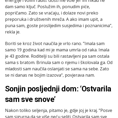
energije i volim raditi. Gosti me vole jer im nikad ne
dam samo ključ. Poslužim ih, ponudim piće,
popričamo. Zato se vraćaju, i dolaze novi preko
preporuka i društvenih mreža. A ako imam upit, a
puna sam, goste proslijedim susjedima i poznanicima”,
rekla je.
Boriti se kroz život naučila je vrlo rano. ”Imala sam
samo 19 godina kad mi je mama umrla od raka. Imala
je 43 godine. Roditelji su bili rastavljeni pa sam ostala
sama s bratom. Brinula sam o njemu i školovala ga. Od
mladosti sam naučila oslanjati se sama na sebe. Zato
se ni danas ne bojim izazova“, povjerava nam.
Sonjin posljednji dom: ‘Ostvarila
sam sve snove’
Nakon toliko seljenja, pitamo je, gdje joj je kraj. ”Posve
sam sigurna da se više neću seliti. Ostvarila sam sve