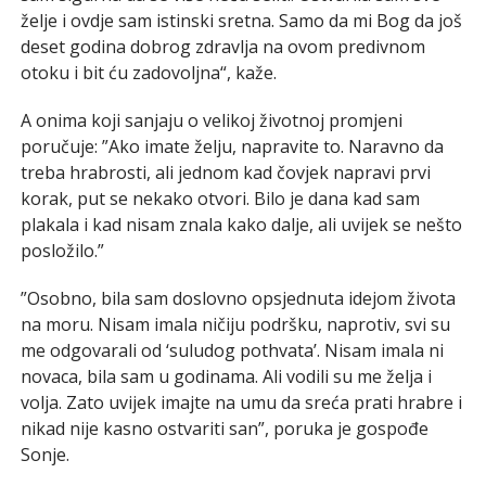
želje i ovdje sam istinski sretna. Samo da mi Bog da još
deset godina dobrog zdravlja na ovom predivnom
otoku i bit ću zadovoljna“, kaže.
A onima koji sanjaju o velikoj životnoj promjeni
poručuje: ”Ako imate želju, napravite to. Naravno da
treba hrabrosti, ali jednom kad čovjek napravi prvi
korak, put se nekako otvori. Bilo je dana kad sam
plakala i kad nisam znala kako dalje, ali uvijek se nešto
posložilo.”
”Osobno, bila sam doslovno opsjednuta idejom života
na moru. Nisam imala ničiju podršku, naprotiv, svi su
me odgovarali od ‘suludog pothvata’. Nisam imala ni
novaca, bila sam u godinama. Ali vodili su me želja i
volja. Zato uvijek imajte na umu da sreća prati hrabre i
nikad nije kasno ostvariti san”, poruka je gospođe
Sonje.