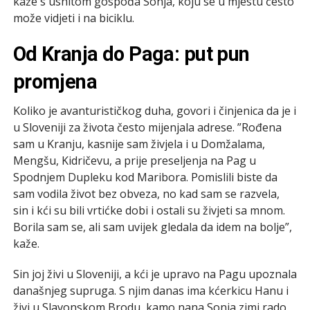
kaže s ushitom gospođa Sonja, koju se u mjestu često
može vidjeti i na biciklu.
Od Kranja do Paga: put pun
promjena
Koliko je avanturističkog duha, govori i činjenica da je i
u Sloveniji za života često mijenjala adrese. ”Rođena
sam u Kranju, kasnije sam živjela i u Domžalama,
Mengšu, Kidričevu, a prije preseljenja na Pag u
Spodnjem Dupleku kod Maribora. Pomislili biste da
sam vodila život bez obveza, no kad sam se razvela,
sin i kći su bili vrtićke dobi i ostali su živjeti sa mnom.
Borila sam se, ali sam uvijek gledala da idem na bolje”,
kaže.
Sin joj živi u Sloveniji, a kći je upravo na Pagu upoznala
današnjeg supruga. S njim danas ima kćerkicu Hanu i
živi u Slavonskom Brodu, kamo nana Sonja zimi rado