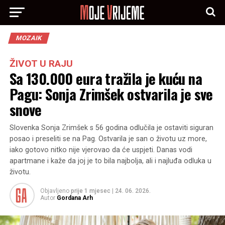
MOZAIK
ŽIVOT U RAJU
Sa 130.000 eura tražila je kuću na
Pagu: Sonja Zrimšek ostvarila je sve
snove
Slovenka Sonja Zrimšek s 56 godina odlučila je ostaviti siguran
posao i preseliti se na Pag. Ostvarila je san o životu uz more,
iako gotovo nitko nije vjerovao da će uspjeti. Danas vodi
apartmane i kaže da joj je to bila najbolja, ali i najluđa odluka u
životu.
Objavljeno
prije 1 mjesec
|
24. 06. 2026.
Autor
Gordana Arh