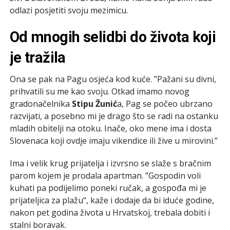
odlazi posjetiti svoju mezimicu.
Od mnogih selidbi do života koji
je tražila
Ona se pak na Pagu osjeća kod kuće. ”Pažani su divni,
prihvatili su me kao svoju. Otkad imamo novog
gradonačelnika
Stipu Žunić
a, Pag se počeo ubrzano
razvijati, a posebno mi je drago što se radi na ostanku
mladih obitelji na otoku. Inače, oko mene ima i dosta
Slovenaca koji ovdje imaju vikendice ili žive u mirovini.”
Ima i velik krug prijatelja i izvrsno se slaže s bračnim
parom kojem je prodala apartman. ”Gospodin voli
kuhati pa podijelimo poneki ručak, a gospođa mi je
prijateljica za plažu“, kaže i dodaje da bi iduće godine,
nakon pet godina života u Hrvatskoj, trebala dobiti i
stalni boravak.