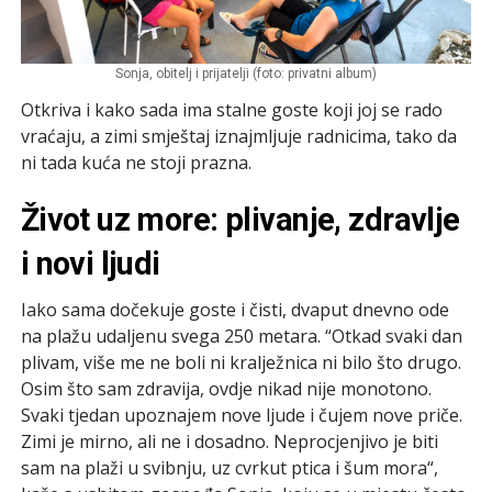
Sonja, obitelj i prijatelji (foto: privatni album)
Otkriva i kako sada ima stalne goste koji joj se rado
vraćaju, a zimi smještaj iznajmljuje radnicima, tako da
ni tada kuća ne stoji prazna.
Život uz more: plivanje, zdravlje
i novi ljudi
Iako sama dočekuje goste i čisti, dvaput dnevno ode
na plažu udaljenu svega 250 metara. “Otkad svaki dan
plivam, više me ne boli ni kralježnica ni bilo što drugo.
Osim što sam zdravija, ovdje nikad nije monotono.
Svaki tjedan upoznajem nove ljude i čujem nove priče.
Zimi je mirno, ali ne i dosadno. Neprocjenjivo je biti
sam na plaži u svibnju, uz cvrkut ptica i šum mora“,