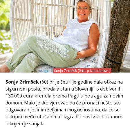
Sonja Zrimšek (foto: privatni album)
Sonja Zrimšek
(60) prije četiri je godine dala otkaz na
sigurnom poslu, prodala stan u Sloveniji i s dobivenih
130.000 eura krenula prema Pagu u potragu za novim
domom. Malo je tko vjerovao da će pronaći nešto što
odgovara njezinim željama i mogućnostima, da će se
uklopiti među otočanima i izgraditi novi život uz more
o kojem je sanjala.