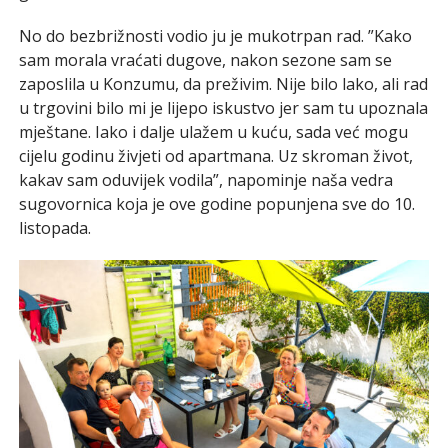
No do bezbrižnosti vodio ju je mukotrpan rad. ”Kako
sam morala vraćati dugove, nakon sezone sam se
zaposlila u Konzumu, da preživim. Nije bilo lako, ali rad
u trgovini bilo mi je lijepo iskustvo jer sam tu upoznala
mještane. Iako i dalje ulažem u kuću, sada već mogu
cijelu godinu živjeti od apartmana. Uz skroman život,
kakav sam oduvijek vodila”, napominje naša vedra
sugovornica koja je ove godine popunjena sve do 10.
listopada.