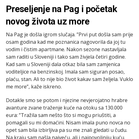
Preseljenje na Pag i početak
novog života uz more
Na Pag je došla igrom slučaja. ”Prvi put došla sam prije
osam godina kad me poznanica nagovorila da joj tu
vodim i čistim apartmane. Nakon sezone nastavljala
sam raditi u Sloveniji i tako sam živjela četiri godine.
Kad sam u Sloveniji dala otkaz bila sam zamjenica
voditeljice na benzinskoj. Imala sam siguran posao,
plaću, stan. Ali to nije bio život kakav sam željela. Vuklo
me more”, kaže iskreno.
Dotakle smo se potom i njezine nevjerojatno hrabre
avanture zvane traženje kuće na otoku sa 130.000
eura: ”Tražila sam nešto što si mogu priuštiti, a
pomagali su mi domaćini. Nisam imala puno novca no
opet sam bila izbirljiva pa su me znali gledati u čudu.
Na kraju sam našla najveću, ali i najpovoljniju kuću.