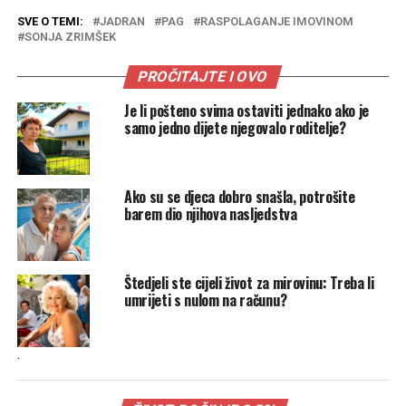
SVE O TEMI:
JADRAN
PAG
RASPOLAGANJE IMOVINOM
SONJA ZRIMŠEK
PROČITAJTE I OVO
Je li pošteno svima ostaviti jednako ako je
samo jedno dijete njegovalo roditelje?
Ako su se djeca dobro snašla, potrošite
barem dio njihova nasljedstva
Štedjeli ste cijeli život za mirovinu: Treba li
umrijeti s nulom na računu?
.