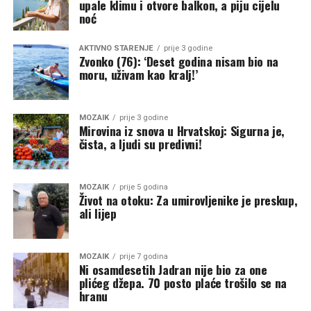
upale klimu i otvore balkon, a piju cijelu
noć
AKTIVNO STARENJE
prije 3 godine
Zvonko (76): ‘Deset godina nisam bio na
moru, uživam kao kralj!’
MOZAIK
prije 3 godine
Mirovina iz snova u Hrvatskoj: Sigurna je,
čista, a ljudi su predivni!
MOZAIK
prije 5 godina
Život na otoku: Za umirovljenike je preskup,
ali lijep
MOZAIK
prije 7 godina
Ni osamdesetih Jadran nije bio za one
plićeg džepa. 70 posto plaće trošilo se na
hranu