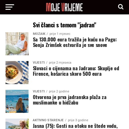
Svi članci s temom "jadran"
MOZAIK
prije 1 mjesec
Sa 130.000 eura tražila je kuću na Pagu:
Sonja Zrimšek ostvarila je sve snove
VIJESTI
prije 2 mjeseca
Slovaci o cijenama na Jadranu: Skuplje od
Firence, košarica skoro 500 eura
VIJESTI
prije 2 godine
Otvorena je prva jadranska plaža za
muslimanke u hidžabu
AKTIVNO STARENJE
prije 3 godine
Jasna (75): Gosti na otoku ne štede vodu,