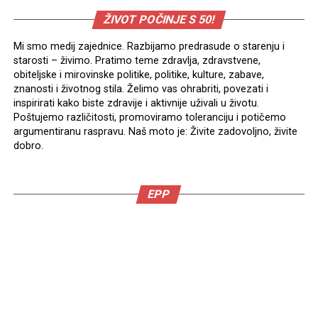
ŽIVOT POČINJE S 50!
Mi smo medij zajednice. Razbijamo predrasude o starenju i
starosti – živimo. Pratimo teme zdravlja, zdravstvene,
obiteljske i mirovinske politike, politike, kulture, zabave,
znanosti i životnog stila. Želimo vas ohrabriti, povezati i
inspirirati kako biste zdravije i aktivnije uživali u životu.
Poštujemo različitosti, promoviramo toleranciju i potičemo
argumentiranu raspravu. Naš moto je: Živite zadovoljno, živite
dobro.
EPP