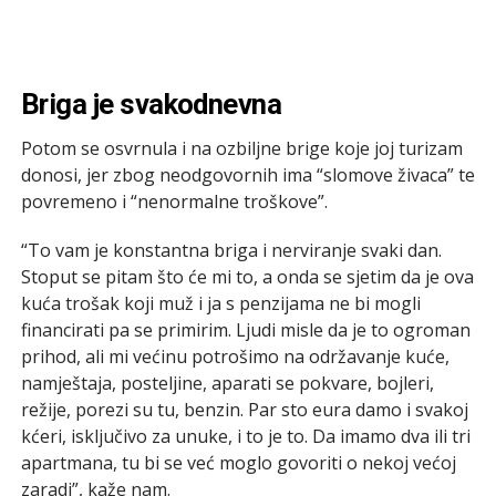
Briga je svakodnevna
Potom se osvrnula i na ozbiljne brige koje joj turizam
donosi, jer zbog neodgovornih ima “slomove živaca” te
povremeno i “nenormalne troškove”.
“To vam je konstantna briga i nerviranje svaki dan.
Stoput se pitam što će mi to, a onda se sjetim da je ova
kuća trošak koji muž i ja s penzijama ne bi mogli
financirati pa se primirim. Ljudi misle da je to ogroman
prihod, ali mi većinu potrošimo na održavanje kuće,
namještaja, posteljine, aparati se pokvare, bojleri,
režije, porezi su tu, benzin. Par sto eura damo i svakoj
kćeri, isključivo za unuke, i to je to. Da imamo dva ili tri
apartmana, tu bi se već moglo govoriti o nekoj većoj
zaradi”, kaže nam.