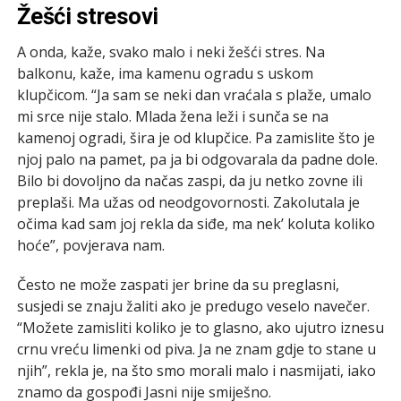
Žešći stresovi
A onda, kaže, svako malo i neki žešći stres. Na
balkonu, kaže, ima kamenu ogradu s uskom
klupčicom. “Ja sam se neki dan vraćala s plaže, umalo
mi srce nije stalo. Mlada žena leži i sunča se na
kamenoj ogradi, šira je od klupčice. Pa zamislite što je
njoj palo na pamet, pa ja bi odgovarala da padne dole.
Bilo bi dovoljno da načas zaspi, da ju netko zovne ili
preplaši. Ma užas od neodgovornosti. Zakolutala je
očima kad sam joj rekla da siđe, ma nek’ koluta koliko
hoće”, povjerava nam.
Često ne može zaspati jer brine da su preglasni,
susjedi se znaju žaliti ako je predugo veselo navečer.
“Možete zamisliti koliko je to glasno, ako ujutro iznesu
crnu vreću limenki od piva. Ja ne znam gdje to stane u
njih”, rekla je, na što smo morali malo i nasmijati, iako
znamo da gospođi Jasni nije smiješno.