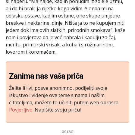
si naberu. “Ma hajde, kad ih ponudim iz zdjele uzmu,
ali da bi brali, ja rijetko koga vidim. A onda mi na
odlasku ostave, kad im ostane, one skupe umjetne
breskve i nektarine, dinje. Ništa ja to ne kupujem niti
jedem dok ima ovih slatkih, prirodnih smokava”, kaže
nam i povjerava da je već nabrala i kadulju za čaj,
mentu, primorski vrisak, a kuha i s ružmarinom,
lovorom i koromačem.
Zanima nas vaša priča
Želite li i vi, posve anonimno, podijeliti svoje
iskustvo i viđenje ove teme s nama i našim
čitateljima, možete to učiniti putem web obrasca
Povjerljivo
. Napišite svoju priču!
OGLAS