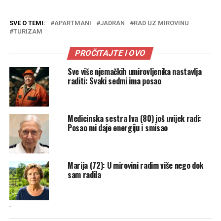
SVE O TEMI:
APARTMANI
JADRAN
RAD UZ MIROVINU
TURIZAM
PROČITAJTE I OVO
Sve više njemačkih umirovljenika nastavlja
raditi: Svaki sedmi ima posao
Medicinska sestra Iva (80) još uvijek radi:
Posao mi daje energiju i smisao
Marija (72): U mirovini radim više nego dok
sam radila
.