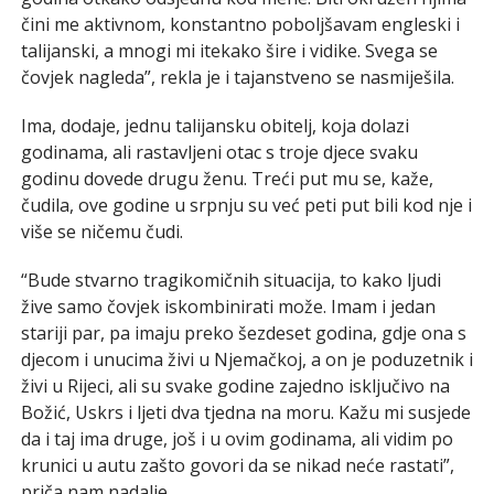
čini me aktivnom, konstantno poboljšavam engleski i
talijanski, a mnogi mi itekako šire i vidike. Svega se
čovjek nagleda”, rekla je i tajanstveno se nasmiješila.
Ima, dodaje, jednu talijansku obitelj, koja dolazi
godinama, ali rastavljeni otac s troje djece svaku
godinu dovede drugu ženu. Treći put mu se, kaže,
čudila, ove godine u srpnju su već peti put bili kod nje i
više se ničemu čudi.
“Bude stvarno tragikomičnih situacija, to kako ljudi
žive samo čovjek iskombinirati može. Imam i jedan
stariji par, pa imaju preko šezdeset godina, gdje ona s
djecom i unucima živi u Njemačkoj, a on je poduzetnik i
živi u Rijeci, ali su svake godine zajedno isključivo na
Božić, Uskrs i ljeti dva tjedna na moru. Kažu mi susjede
da i taj ima druge, još i u ovim godinama, ali vidim po
krunici u autu zašto govori da se nikad neće rastati”,
priča nam nadalje.