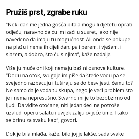
Pružiš prst, zgrabe ruku
“Neki dan me jedna gošća pitala mogu li djetetu oprati
odjeću, naravno da ću im izaći u susret, iako nije
navedeno da imaju tu mogućnost. Ali onda se pokupe
na plažu i nema ih cijeli dan, pa i perem, i vješam, i
slažem, a dobro, što ću s njima”, kaže nadalje.
Više ju muče oni koji nemaju baš ni osnove kulture.
“Dođu na otok, svugdje im piše da štede vodu pa se
svejedno razbacuju i tuširaju se do besvijesti, čemu to?
Ne samo da je voda tu skupa, nego je veći problem što
je i nema nepresušno. Stvarno mi je to bezobzirno od
ljudi. Da vidite otočane, niti jedan deci ne potroše
uzalud, operu salatu i uvijek zaliju cvijeće time. I tako
se brinu za svaku kap”, govori.
Dok je bila mlađa, kaže, bilo joj je lakše, sada svake