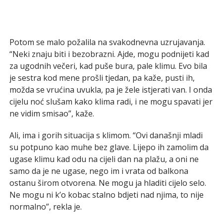
Potom se malo požalila na svakodnevna uzrujavanja.
“Neki znaju biti i bezobrazni. Ajde, mogu podnijeti kad
za ugodnih večeri, kad puše bura, pale klimu. Evo bila
je sestra kod mene prošli tjedan, pa kaže, pusti ih,
možda se vrućina uvukla, pa je žele istjerati van. I onda
cijelu noć slušam kako klima radi, i ne mogu spavati jer
ne vidim smisao”, kaže.
Ali, ima i gorih situacija s klimom. “Ovi današnji mladi
su potpuno kao muhe bez glave. Lijepo ih zamolim da
ugase klimu kad odu na cijeli dan na plažu, a oni ne
samo da je ne ugase, nego im i vrata od balkona
ostanu širom otvorena. Ne mogu ja hladiti cijelo selo.
Ne mogu ni k’o kobac stalno bdjeti nad njima, to nije
normalno”, rekla je.