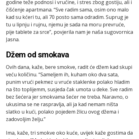
godine teže podnosi i vrućine, i stres zbog gostiju, ali i
čišćenje apartmana. “Sve radim sama, osim ono malo
kad su kćeri tu, ali 70 posto sama odradim. Suprug je
tu u lipnju i rujnu, njemu je sada na moru prevruće,
pije tablete za srce”, povjerila nam je naša sugovornica
Jasna.
Džem od smokava
Ovih dana, kaže, bere smokve, radit će džem kad skupi
veću količinu. “Sameljem ih, kuham oko dva sata,
punim vrući pekmez u vruće staklenke polako hladim
na što toplijemm, susjeda čak umota u deke. Sve radim
bez šećera jer smokvama šećer ne treba. Naravno, o
ukusima se ne raspravlja, ali ja kad nemam ništa
slatko u kući, polako pojedem žlicu ovog džema i
zadovoljim želju.”
Ima, kaže, tri smokve oko kuće, uvijek kaže gostima da