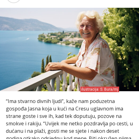
ilustracija: S. Bura/mj
“Ima stvarno divnih ljudi”, kaže nam poduzetna
gospođa Jasna koja u kući na Cresu uglavnom ima
strane goste i sve ih, kad tek doputuju, pozove na
smokve i rakiju. “Uvijek me netko pozdravlja po cesti, u
dućanu i na plaži, gosti me se sjete i nakon deset
godina otkako odsjednu kod mene. Biti okružen njima