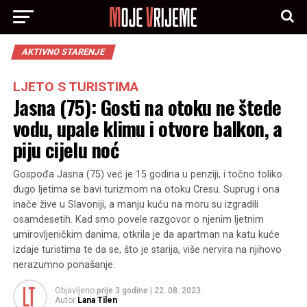
AKTIVNO STARENJE
LJETO S TURISTIMA
Jasna (75): Gosti na otoku ne štede
vodu, upale klimu i otvore balkon, a
piju cijelu noć
Gospođa Jasna (75) već je 15 godina u penziji, i točno toliko
dugo ljetima se bavi turizmom na otoku Cresu. Suprug i ona
inače žive u Slavoniji, a manju kuću na moru su izgradili
osamdesetih. Kad smo povele razgovor o njenim ljetnim
umirovljeničkim danima, otkrila je da apartman na katu kuće
izdaje turistima te da se, što je starija, više nervira na njihovo
nerazumno ponašanje.
Objavljeno
prije 3 godine
|
22. 08. 2023.
Autor
Lana Tilen