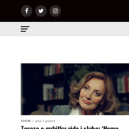
SHOW
prije 2 godine
Tereza o gubitku vida i sluha: ‘Nema