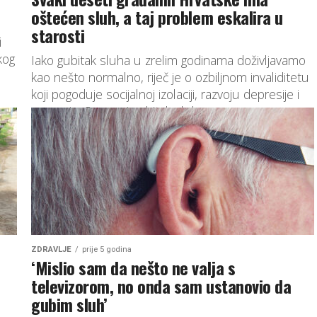
oštećen sluh, a taj problem eskalira u
starosti
i
kog
Iako gubitak sluha u zrelim godinama doživljavamo
kao nešto normalno, riječ je o ozbiljnom invaliditetu
koji pogoduje socijalnoj izolaciji, razvoju depresije i
paranoje. Starosni gubitak sluha...
ZDRAVLJE
prije 5 godina
‘Mislio sam da nešto ne valja s
televizorom, no onda sam ustanovio da
gubim sluh’