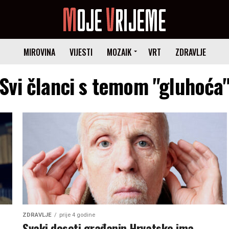
MIROVINA
VIJESTI
MOZAIK
VRT
ZDRAVLJE
Svi članci s temom "gluhoća
ZDRAVLJE
prije 4 godine
Svaki deseti građanin Hrvatske ima