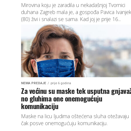
Mirovina koju je zaradila u nekadašnjoj Tvornici
duhana Zagreb mala je, a gospođa Pavica Ivanje
(80) živi i snalazi se sama. Kad joj je prije 16...
NEMA PREDAJE
prije 6 godina
Za većinu su maske tek usputna gnjava
no gluhima one onemogućuju
komunikaciju
Maske na licu ljudima oštećena sluha otežavaju i
čak posve onemogućuju komunikaciju.