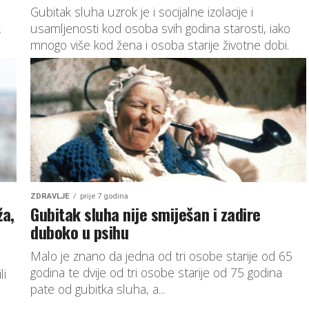
Gubitak sluha uzrok je i socijalne izolacije i
k
usamljenosti kod osoba svih godina starosti, iako
mnogo više kod žena i osoba starije životne dobi.
ZDRAVLJE
prije 7 godina
ža,
Gubitak sluha nije smiješan i zadire
duboko u psihu
Malo je znano da jedna od tri osobe starije od 65
godina te dvije od tri osobe starije od 75 godina
li
pate od gubitka sluha, a...