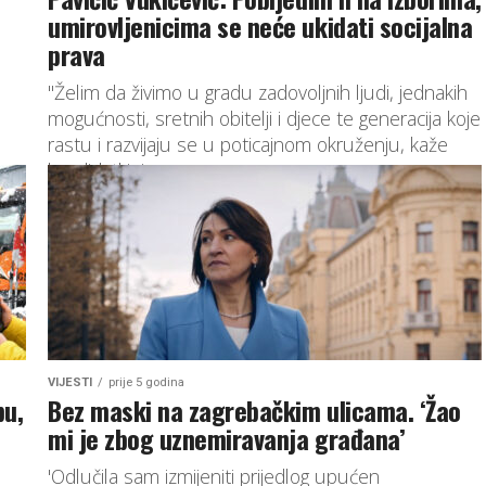
?
umirovljenicima se neće ukidati socijalna
prava
"Želim da živimo u gradu zadovoljnih ljudi, jednakih
mogućnosti, sretnih obitelji i djece te generacija koje
rastu i razvijaju se u poticajnom okruženju, kaže
kandidatkinja na...
VIJESTI
prije 5 godina
bu,
Bez maski na zagrebačkim ulicama. ‘Žao
mi je zbog uznemiravanja građana’
'Odlučila sam izmijeniti prijedlog upućen