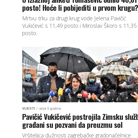
posto! Hoće li pobijediti u prvom krugu
Mrtvu trku za drugi krug vode Jelena Pavičić
Vukičević s 11,49 posto i Miroslav Škoro s 11,35
posto.
VIJESTI
prije 5 godina
Pavičić Vukičević postrojila Zimsku služ
građani su pozvani da preuzmu sol
Vršiteljica dužnosti zagrebačke gradonačelnice