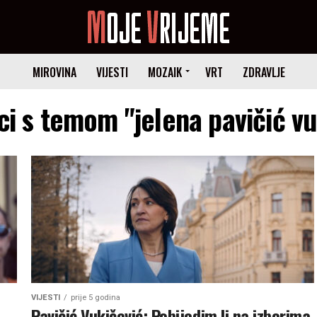
MIROVINA
VIJESTI
MOZAIK
VRT
ZDRAVLJE
ci s temom "jelena pavičić v
VIJESTI
prije 5 godina
Pavičić Vukičević: Pobijedim li na izborima,