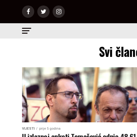
Svi član
VIJESTI
prije 5 godina
U izlaznoj anketi Tomašević odnio 48,61