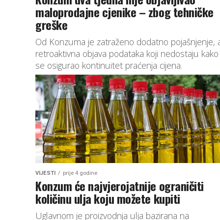
maloprodajne cjenike – zbog tehničke
greške
Od Konzuma je zatraženo dodatno pojašnjenje, al
retroaktivna objava podataka koji nedostaju kako 
se osigurao kontinuitet praćenja cijena.
VIJESTI
prije 4 godine
Konzum će najvjerojatnije ograničiti
količinu ulja koju možete kupiti
Uglavnom je proizvodnja ulja bazirana na