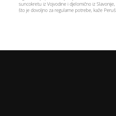
suncokretu iz Vojvodine i djelomično iz Slavonije,
što je dovoljno za regularne potrebe, kaže Peruš