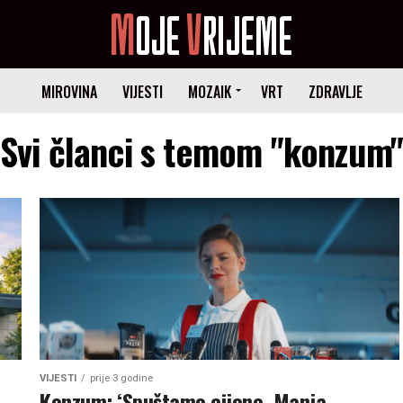
MIROVINA
VIJESTI
MOZAIK
VRT
ZDRAVLJE
Svi članci s temom "konzum
VIJESTI
prije 3 godine
Konzum: ‘Spuštamo cijene. Manja