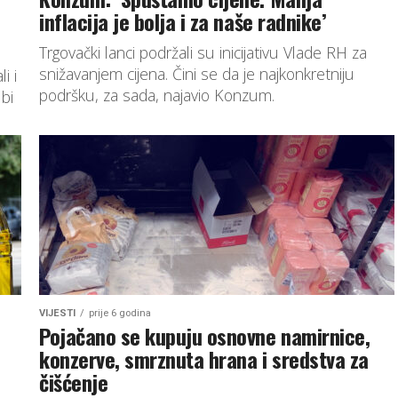
inflacija je bolja i za naše radnike’
Trgovački lanci podržali su inicijativu Vlade RH za
snižavanjem cijena. Čini se da je najkonkretniju
i i
podršku, za sada, najavio Konzum.
bi
VIJESTI
prije 6 godina
Pojačano se kupuju osnovne namirnice,
konzerve, smrznuta hrana i sredstva za
čišćenje