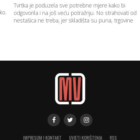
Tvrtka je poduzela sve potrebne mjere kako bi
ko.
odgovorila i na još veću potražnju. No strahovati od
nestašica ne treba, jer skladišta su puna, trgovine
su...
IMPRESUM I KONTAKT
UVJETI KORIŠTENJA
RSS