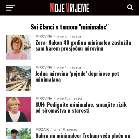
Svi članci s temom "minimalac"
MIROVINA
prije 2 mjeseca
Zora: Nakon 40 godina minimalca zaslužila
sam barem prosječnu mirovinu
MIROVINA
prije 4 mjeseca
Jedna mirovina ‘pojede’ doprinose pet
minimalaca
MIROVINA
prije 10 mjeseci
SUH: Podignite minimalac, smanjite rizik
od siromaštva u starosti
MOZAIK
prije 10 mjeseci
Bahra na minimalcu: Trebam veću plaću na