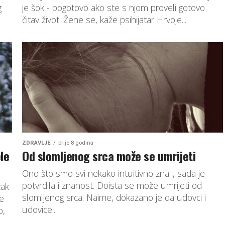
g
je šok - pogotovo ako ste s njom proveli gotovo
čitav život. Žene se, kaže psihijatar Hrvoje...
ZDRAVLJE
prije 8 godina
ele
Od slomljenog srca može se umrijeti
Ono što smo svi nekako intuitivno znali, sada je
potvrdila i znanost. Doista se može umrijeti od
čak
slomljenog srca. Naime, dokazano je da udovci i
ne
udovice...
o,