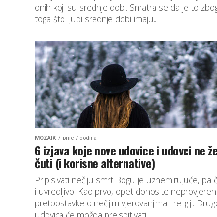
onih koji su srednje dobi. Smatra se da je to zbo
toga što ljudi srednje dobi imaju...
MOZAIK
prije 7 godina
6 izjava koje nove udovice i udovci ne ž
čuti (i korisne alternative)
Pripisivati nečiju smrt Bogu je uznemirujuće, pa 
i uvredljivo. Kao prvo, opet donosite neprovjere
pretpostavke o nečijim vjerovanjima i religiji. Drug
udovica će možda preispitivati...