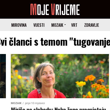
MIROVINA
VIJESTI
MOZAIK
VRT
ZDRAVLJE
vi članci s temom "tugovanj
MOZAIK
prije 10 mjeseci
Miriše na slobodu: Neke žene procvjetaju