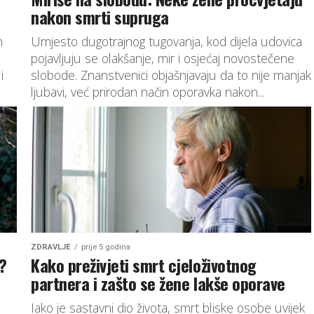
nakon smrti supruga
h
Umjesto dugotrajnog tugovanja, kod dijela udovica
pojavljuju se olakšanje, mir i osjećaj novostečene
i
slobode. Znanstvenici objašnjavaju da to nije manjak
ljubavi, već prirodan način oporavka nakon...
ZDRAVLJE
prije 5 godina
u?
Kako preživjeti smrt cjeloživotnog
partnera i zašto se žene lakše oporave
Iako je sastavni dio života, smrt bliske osobe uvijek