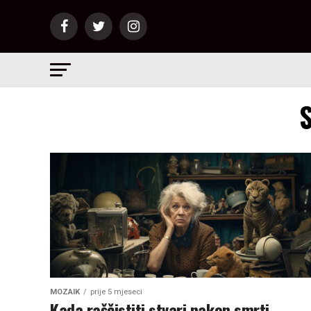
S
MOZAIK
prije 5 mjeseci
Kada raščistiti stvari nakon smrti