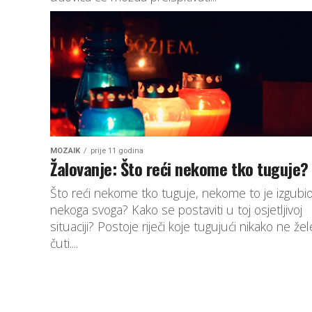
MOZAIK
prije 11 godina
Žalovanje: Što reći nekome tko tuguje?
Što reći nekome tko tuguje, nekome to je izgubi
nekoga svoga? Kako se postaviti u toj osjetljivoj
situaciji? Postoje riječi koje tugujući nikako ne žel
čuti....