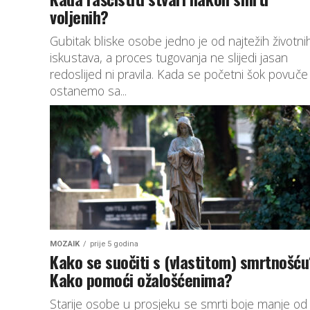
voljenih?
Gubitak bliske osobe jedno je od najtežih životni
iskustava, a proces tugovanja ne slijedi jasan
redoslijed ni pravila. Kada se početni šok povuče 
ostanemo sa...
MOZAIK
prije 5 godina
Kako se suočiti s (vlastitom) smrtnošć
Kako pomoći ožalošćenima?
Starije osobe u prosjeku se smrti boje manje od