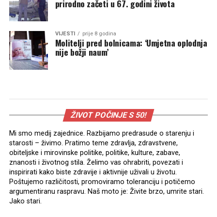
prirodno začeti u 67. godini života
VIJESTI
prije 8 godina
Molitelji pred bolnicama: ‘Umjetna oplodnja
nije božji naum’
ŽIVOT POČINJE S 50!
Mi smo medij zajednice. Razbijamo predrasude o starenju i
starosti – živimo. Pratimo teme zdravlja, zdravstvene,
obiteljske i mirovinske politike, politike, kulture, zabave,
znanosti i životnog stila. Želimo vas ohrabriti, povezati i
inspirirati kako biste zdravije i aktivnije uživali u životu.
Poštujemo različitosti, promoviramo toleranciju i potičemo
argumentiranu raspravu. Naš moto je: Živite brzo, umrite stari.
Jako stari.