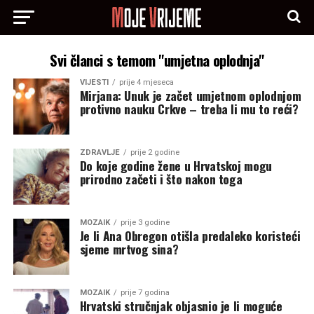
Svi članci s temom "umjetna oplodnja"
VIJESTI
prije 4 mjeseca
Mirjana: Unuk je začet umjetnom oplodnjom
protivno nauku Crkve – treba li mu to reći?
ZDRAVLJE
prije 2 godine
Do koje godine žene u Hrvatskoj mogu
prirodno začeti i što nakon toga
MOZAIK
prije 3 godine
Je li Ana Obregon otišla predaleko koristeći
sjeme mrtvog sina?
MOZAIK
prije 7 godina
Hrvatski stručnjak objasnio je li moguće