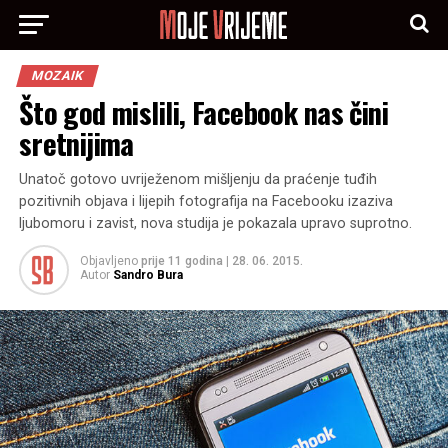
MOZAIK
Što god mislili, Facebook nas čini
sretnijima
Unatoč gotovo uvriježenom mišljenju da praćenje tuđih
pozitivnih objava i lijepih fotografija na Facebooku izaziva
ljubomoru i zavist, nova studija je pokazala upravo suprotno.
Objavljeno
prije 11 godina
|
28. 06. 2015.
Autor
Sandro Bura