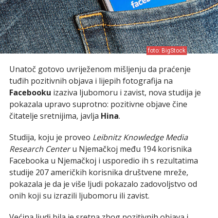
foto: BigStock
Unatoč gotovo uvriježenom mišljenju da praćenje
tuđih pozitivnih objava i lijepih fotografija na
Facebooku
izaziva ljubomoru i zavist, nova studija je
pokazala upravo suprotno: pozitivne objave čine
čitatelje sretnijima, javlja
Hina
.
Studija, koju je proveo
Leibnitz Knowledge Media
Research Center
u Njemačkoj među 194 korisnika
Facebooka u Njemačkoj i usporedio ih s rezultatima
studije 207 američkih korisnika društvene mreže,
pokazala je da je više ljudi pokazalo zadovoljstvo od
onih koji su izrazili ljubomoru ili zavist.
Većina ljudi bila je sretna zbog pozitivnih objava i