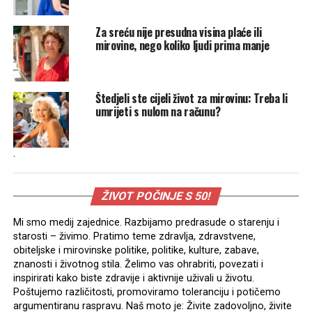
Za sreću nije presudna visina plaće ili
mirovine, nego koliko ljudi prima manje
Štedjeli ste cijeli život za mirovinu: Treba li
umrijeti s nulom na računu?
.
ŽIVOT POČINJE S 50!
Mi smo medij zajednice. Razbijamo predrasude o starenju i
starosti – živimo. Pratimo teme zdravlja, zdravstvene,
obiteljske i mirovinske politike, politike, kulture, zabave,
znanosti i životnog stila. Želimo vas ohrabriti, povezati i
inspirirati kako biste zdravije i aktivnije uživali u životu.
Poštujemo različitosti, promoviramo toleranciju i potičemo
argumentiranu raspravu. Naš moto je: Živite zadovoljno, živite