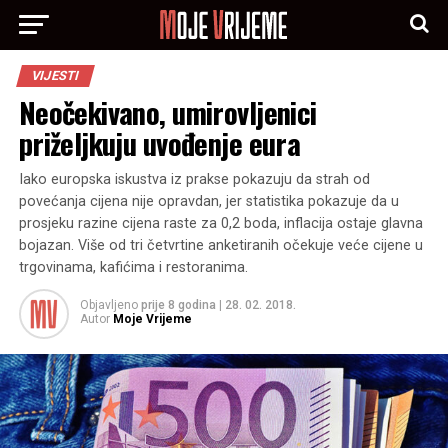
VIJESTI
Neočekivano, umirovljenici
priželjkuju uvođenje eura
Iako europska iskustva iz prakse pokazuju da strah od
povećanja cijena nije opravdan, jer statistika pokazuje da u
prosjeku razine cijena raste za 0,2 boda, inflacija ostaje glavna
bojazan. Više od tri četvrtine anketiranih očekuje veće cijene u
trgovinama, kafićima i restoranima.
Objavljeno
prije 8 godina
|
28. 02. 2018.
Autor
Moje Vrijeme