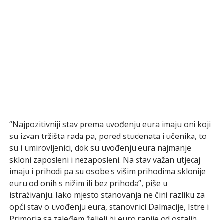
“Najpozitivniji stav prema uvođenju eura imaju oni koji
su izvan tržišta rada pa, pored studenata i učenika, to
su i umirovljenici, dok su uvođenju eura najmanje
skloni zaposleni i nezaposleni. Na stav važan utjecaj
imaju i prihodi pa su osobe s višim prihodima sklonije
euru od onih s nižim ili bez prihoda”, piše u
istraživanju. Iako mjesto stanovanja ne čini razliku za
opći stav o uvođenju eura, stanovnici Dalmacije, Istre i
Primorja sa zaleđem željeli bi euro ranije od ostalih