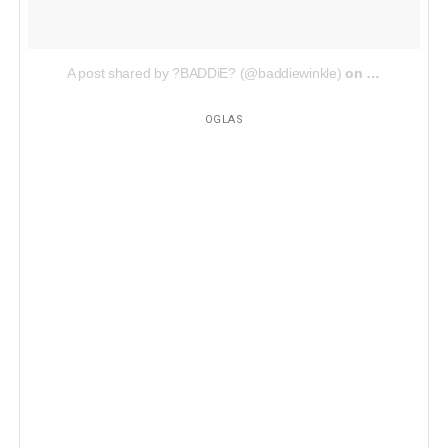
A post shared by ?BADDiE? (@baddiewinkle)
on
Jul 19, 2018
OGLAS