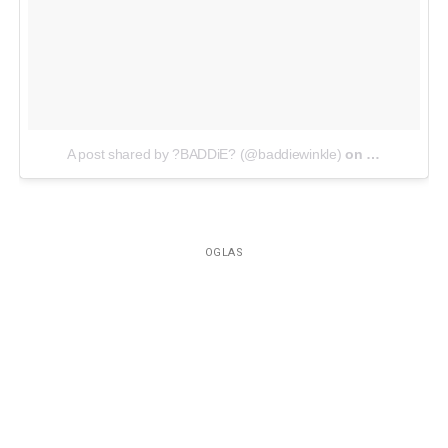
A post shared by ?BADDiE? (@baddiewinkle)
on
Jul 2, 2018 
OGLAS