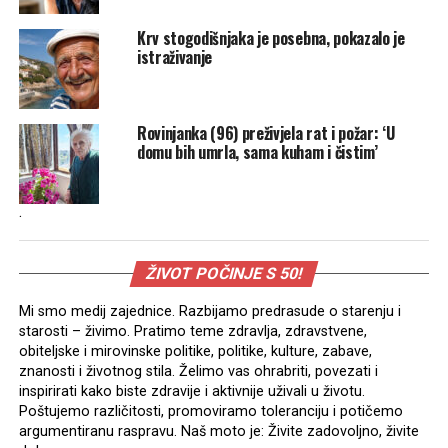
Krv stogodišnjaka je posebna, pokazalo je
istraživanje
Rovinjanka (96) preživjela rat i požar: ‘U
domu bih umrla, sama kuham i čistim’
.
ŽIVOT POČINJE S 50!
Mi smo medij zajednice. Razbijamo predrasude o starenju i
starosti – živimo. Pratimo teme zdravlja, zdravstvene,
obiteljske i mirovinske politike, politike, kulture, zabave,
znanosti i životnog stila. Želimo vas ohrabriti, povezati i
inspirirati kako biste zdravije i aktivnije uživali u životu.
Poštujemo različitosti, promoviramo toleranciju i potičemo
argumentiranu raspravu. Naš moto je: Živite zadovoljno, živite