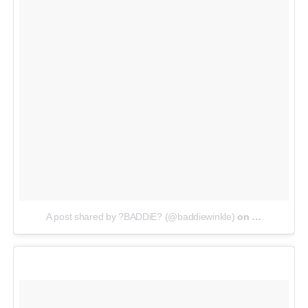
A post shared by ?BADDiE? (@baddiewinkle)
on
Jul 18, 2018