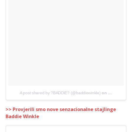
A post shared by ?BADDiE? (@baddiewinkle)
on
Jul 16, 2018
>> Provjerili smo nove senzacionalne stajlinge
Baddie Winkle