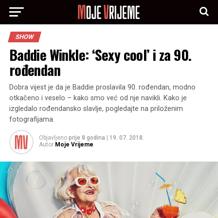
SHOW
Baddie Winkle: ‘Sexy cool’ i za 90.
rođendan
Dobra vijest je da je Baddie proslavila 90. rođendan, modno
otkačeno i veselo – kako smo već od nje navikli. Kako je
izgledalo rođendansko slavlje, pogledajte na priloženim
fotografijama.
Objavljeno
prije 8 godina
|
19. 07. 2018.
Autor
Moje Vrijeme