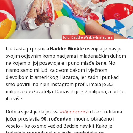
foto: Baddie Winkle/Instagram
Luckasta prpošnica
Baddie Winkle
osvojila je nas je
svojim odjevnim kombinacijama i mladenačkim duhom
na kojem bi joj pozavidjele i puno mlađe žene. No
nismo samo mi ludi za ovom bakom i vječnom
djevojkom iz američkog Hazarda, jer zadnji put kad
smo povirili na njen Instagram profil, imala je 3,3
milijuna obožavatelja. Danas ih je 3,7 milijuna, a bit će
ih i više.
Dobra vijest je da je ova
influencerica
i lice s reklama
jučer proslavila
90. rođendan
, modno otkačeno i
veselo – kako smo već od Baddie navikli. Kako je
izgledalo rođendansko slavlje, pogledajte na