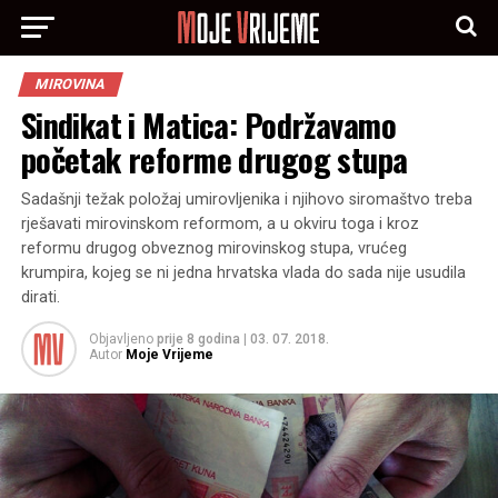
MIROVINA
Sindikat i Matica: Podržavamo
početak reforme drugog stupa
Sadašnji težak položaj umirovljenika i njihovo siromaštvo treba
rješavati mirovinskom reformom, a u okviru toga i kroz
reformu drugog obveznog mirovinskog stupa, vrućeg
krumpira, kojeg se ni jedna hrvatska vlada do sada nije usudila
dirati.
Objavljeno
prije 8 godina
|
03. 07. 2018.
Autor
Moje Vrijeme