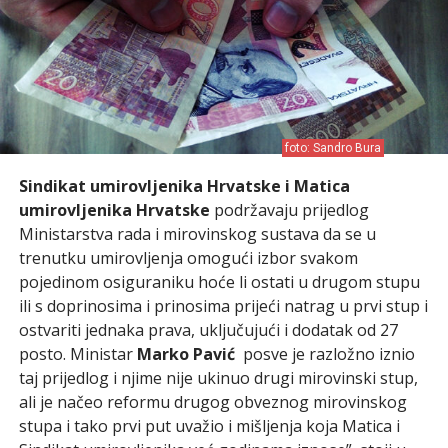
foto: Sandro Bura
Sindikat umirovljenika Hrvatske i Matica
umirovljenika Hrvatske
podržavaju prijedlog
Ministarstva rada i mirovinskog sustava da se u
trenutku umirovljenja omogući izbor svakom
pojedinom osiguraniku hoće li ostati u drugom stupu
ili s doprinosima i prinosima prijeći natrag u prvi stup i
ostvariti jednaka prava, uključujući i dodatak od 27
posto. Ministar
Marko Pavić
posve je razložno iznio
taj prijedlog i njime nije ukinuo drugi mirovinski stup,
ali je načeo reformu drugog obveznog mirovinskog
stupa i tako prvi put uvažio i mišljenja koja Matica i