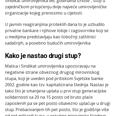
Sindikat umirovljenika već godinama iznose”, stoji u
zajedničkom priopćenju dvije najveće umirovljeničke
organizacije kojeg prenosimo u cijelosti.
U javnim reagiranjima proteklih dana to je uzbudilo
privatne bankare i njihove lobije i zagovornike koji se
u medijima predstavljaju kao tobožnji zaštitnici
sadašnjih, a posebno budućih umirovljenika.
Kako je nastao drugi stup?
Matica i Sindikat umirovljenika upozoravaju na
negativne strane obveznog drugog mirovinskog
stupa, koji je uveden pod pritiskom Svjetske banke
2002. godine kao tzv. kapitalizirana štednja. Nastao je
tako što je smanjena uplata u prvi stup generacijske
solidarnosti sa 20 na 15 posto od bruto plaće
zaposlenih pa se pet posto obavezno uplaćuje u drugi
stup. Prebacivanjem tih pet posto, što je godišnje više
od pet milijardi kuna, u privatne mirovinske fondove,