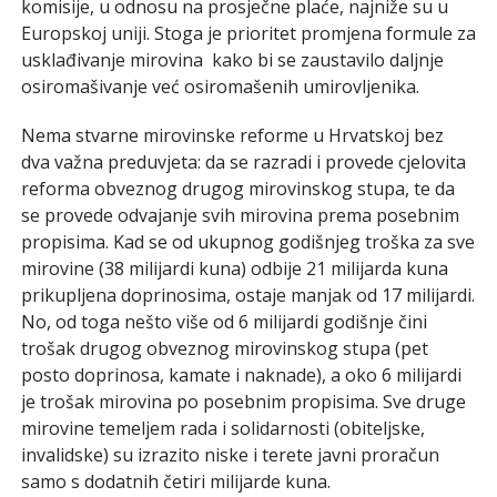
komisije, u odnosu na prosječne plaće, najniže su u
Europskoj uniji. Stoga je prioritet promjena formule za
usklađivanje mirovina kako bi se zaustavilo daljnje
osiromašivanje već osiromašenih umirovljenika.
Nema stvarne mirovinske reforme u Hrvatskoj bez
dva važna preduvjeta: da se razradi i provede cjelovita
reforma obveznog drugog mirovinskog stupa, te da
se provede odvajanje svih mirovina prema posebnim
propisima. Kad se od ukupnog godišnjeg troška za sve
mirovine (38 milijardi kuna) odbije 21 milijarda kuna
prikupljena doprinosima, ostaje manjak od 17 milijardi.
No, od toga nešto više od 6 milijardi godišnje čini
trošak drugog obveznog mirovinskog stupa (pet
posto doprinosa, kamate i naknade), a oko 6 milijardi
je trošak mirovina po posebnim propisima. Sve druge
mirovine temeljem rada i solidarnosti (obiteljske,
invalidske) su izrazito niske i terete javni proračun
samo s dodatnih četiri milijarde kuna.