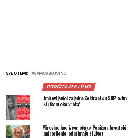
SVE O TEMI:
SAMOUBOJSTVO
PROČITAJTE I OVO
Umirovljenici zajedno šokirani su SDP-ovim
‘štrikom oko vrata’
Mirovine kao izvor očaja: Poniženi hrvatski
umirovljenici oduzimaju si život