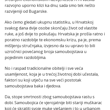
razvojno uporno klizi ka dnu; sada smo tek nešto
razvijeniji od Bugarske.
Ako ćemo gledati ukupnu statistiku, u Hrvatskoj
svakog dana dvije osobe skončaju život od vlastite
ruke, a još dvije to pokušaju. Hrvatska je prošla ratno i
poratno razdoblje te ekonomsku krizu, pa je, prema
mišljenju stručnjaka, izvjesno da su upravo to bili
uzročnici povećanog broja samoubojstava u
pojedinim razdobljima.
No i raspad tradicionalne obitelji i sve veća
usamljenost, koja je u trećoj životnoj dobi učestala,
faktori su koji utječu na sve veći postotak
samoubojstava baka i djedova.
Da, stope smrtnosti zbog samoubojstava rastu s
dobi. Samoubojica će vjerojatnije biti stariji muškarac
koji će skratiti svoje muke vješanjem i to u urbanom