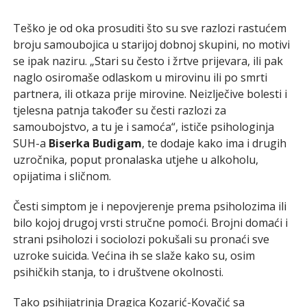
Teško je od oka prosuditi što su sve razlozi rastućem
broju samoubojica u starijoj dobnoj skupini, no motivi
se ipak naziru. „Stari su često i žrtve prijevara, ili pak
naglo osiromaše odlaskom u mirovinu ili po smrti
partnera, ili otkaza prije mirovine. Neizlječive bolesti i
tjelesna patnja također su česti razlozi za
samoubojstvo, a tu je i samoća“, ističe psihologinja
SUH-a
Biserka Budigam
, te dodaje kako ima i drugih
uzročnika, poput pronalaska utjehe u alkoholu,
opijatima i sličnom.
Česti simptom je i nepovjerenje prema psiholozima ili
bilo kojoj drugoj vrsti stručne pomoći. Brojni domaći i
strani psiholozi i sociolozi pokušali su pronaći sve
uzroke suicida. Većina ih se slaže kako su, osim
psihičkih stanja, to i društvene okolnosti.
Tako psihijatrinja Dragica Kozarić-Kovačić sa