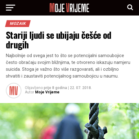
MOZAIK
Stariji ljudi se ubijaju češće od
drugih
Najbolnije od svega jest to što se potencijalni samoubojice
često obraćaju svojim bližnjima, te otvoreno iskazuju namjeru
suicida. Stoga je važno što više razgovarati, ali i ozbiljno
shvatiti i zaustaviti potencijalnog samoubojicu u naumu.
Objavljeno
prije 8 godina
|
22. 07. 2018.
Autor
Moje Vrijeme