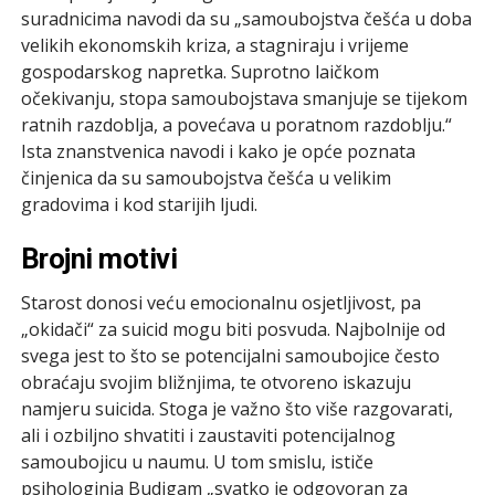
suradnicima navodi da su „samoubojstva češća u doba
velikih ekonomskih kriza, a stagniraju i vrijeme
gospodarskog napretka. Suprotno laičkom
očekivanju, stopa samoubojstava smanjuje se tijekom
ratnih razdoblja, a povećava u poratnom razdoblju.“
Ista znanstvenica navodi i kako je opće poznata
činjenica da su samoubojstva češća u velikim
gradovima i kod starijih ljudi.
Brojni motivi
Starost donosi veću emocionalnu osjetljivost, pa
„okidači“ za suicid mogu biti posvuda. Najbolnije od
svega jest to što se potencijalni samoubojice često
obraćaju svojim bližnjima, te otvoreno iskazuju
namjeru suicida. Stoga je važno što više razgovarati,
ali i ozbiljno shvatiti i zaustaviti potencijalnog
samoubojicu u naumu. U tom smislu, ističe
psihologinja Budigam „svatko je odgovoran za