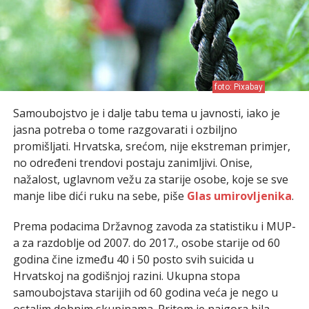
foto: Pixabay
Samoubojstvo je i dalje tabu tema u javnosti, iako je
jasna potreba o tome razgovarati i ozbiljno
promišljati. Hrvatska, srećom, nije ekstreman primjer,
no određeni trendovi postaju zanimljivi. Onise,
nažalost, uglavnom vežu za starije osobe, koje se sve
manje libe dići ruku na sebe, piše
Glas umirovljenika
.
Prema podacima Državnog zavoda za statistiku i MUP-
a za razdoblje od 2007. do 2017., osobe starije od 60
godina čine između 40 i 50 posto svih suicida u
Hrvatskoj na godišnjoj razini. Ukupna stopa
samoubojstava starijih od 60 godina veća je nego u
ostalim dobnim skupinama. Pritom je najgora bila