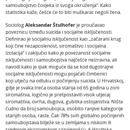
samoubojstvo čovjeka iz svoga okruženja“. Kako
statistika kaže, češće će to biti muškarac negoli žena.
Sociolog
Aleksandar Štulhofer
je proučavao
poveznicu između suicida i socijalne isključenosti.
Definirao je socijalnu isključenost kao „začarani krug
koji čine nezaposlenost, siromaštvo i socijalna
izolacija“ i zaključio kako je povezanost socijalne
isključenosti i samoubojstva najčešće neizravna, ali
navodi kako je ipak moguće da se kod dugotrajne
socijalne isključenosti mogu pojačati čimbenici
koji utječu na odluku o počinjenju suicida. U Hrvatskoj,
gdje je svaka treća osoba starija od 65 godina u zoni
siromaštva, logično je pretpostaviti visok utjecaj
siromaštva, ovrha, dugova, gubitka ostojanstva. Ništa
čudno da broj samoubojica, osobito ranjive kategorije
starijih osoba, raste. Čak 78% svih globalno počinjenih
samoubojstava bilježe se u zemljama s niskom ili
srednjom ekonomskom razvijenošću. A Hrvatska