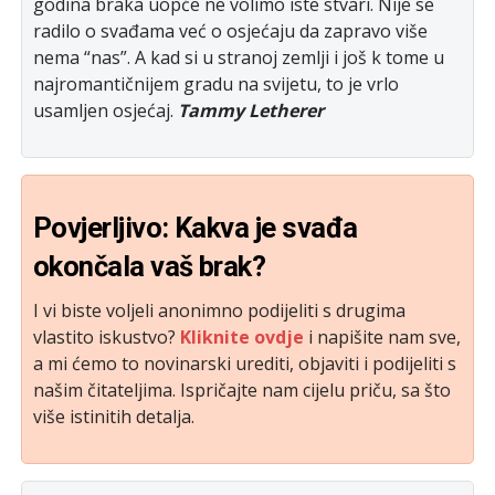
godina braka uopće ne volimo iste stvari. Nije se
radilo o svađama već o osjećaju da zapravo više
nema “nas”. A kad si u stranoj zemlji i još k tome u
najromantičnijem gradu na svijetu, to je vrlo
usamljen osjećaj.
Tammy Letherer
Povjerljivo: Kakva je svađa
okončala vaš brak?
I vi biste voljeli anonimno podijeliti s drugima
vlastito iskustvo?
Kliknite ovdje
i napišite nam sve,
a mi ćemo to novinarski urediti, objaviti i podijeliti s
našim čitateljima. Ispričajte nam cijelu priču, sa što
više istinitih detalja.