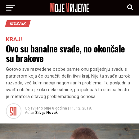
MOZAIK
KRAJ!
Ovo su banalne svađe, no okončale
su brakove
Gotovo sve razvedene osobe pamte onu posljednju svađu s
partnerom koja će označiti definitivni kraj. Nije ta svađa uzrok
razvoda, već kulminacija nagomilanih problema. Ta posljednja
svađa obično je oko neke sitnice, pa ipak baš ta sitnica često
je metafora čitavog problematičnog odnosa.
Objavljeno
prije 8 godina
|
11. 12. 2018.
Autor
Silvija Novak