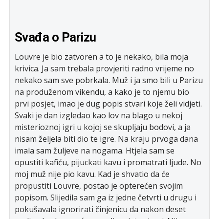
Svađa o Parizu
Louvre je bio zatvoren a to je nekako, bila moja
krivica. Ja sam trebala provjeriti radno vrijeme no
nekako sam sve pobrkala. Muž i ja smo bili u Parizu
na produženom vikendu, a kako je to njemu bio
prvi posjet, imao je dug popis stvari koje želi vidjeti.
Svaki je dan izgledao kao lov na blago u nekoj
misterioznoj igri u kojoj se skupljaju bodovi, a ja
nisam željela biti dio te igre. Na kraju prvoga dana
imala sam žuljeve na nogama. Htjela sam se
opustiti kafiću, pijuckati kavu i promatrati ljude. No
moj muž nije pio kavu. Kad je shvatio da će
propustiti Louvre, postao je opterećen svojim
popisom. Slijedila sam ga iz jedne četvrti u drugu i
pokušavala ignorirati činjenicu da nakon deset