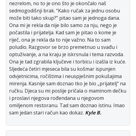
nezrelom, no to je ono što je okončalo naš
sedmogodišnji brak. “Kako ručak za jednu osobu
može biti tako skup?” pitao sam je jednoga dana.
Ona mi je rekla da nije bilo samo za nju, nego je
počastila i prijatelja. Kad sam je pitao o kome je
riječ, ona je rekla da to nije važno. Na to sam
poludio. Razgovor se brzo premetnuo u svađu i
optuživanje, a na kraju je iskrsnula i tema razvoda.
Ona je tad zgrabila ključeve i torbicu i izašla iz kuće.
Sljedeća četiri mjeseca bila su košmar ispunjen
odvjetnicima, ročištima i neuspješnim pokušajima
mirenja. Kasnije sam doznao tko je bio „prijatelj“ na
ručku. Djeca su mi poslije pričala o maminom dečku
i proslavi njegova rođendana u njegovom
omiljenom restoranu. Tad sam doznao istinu. Imao
sam jedan stari račun kao dokaz.
Kyle B.