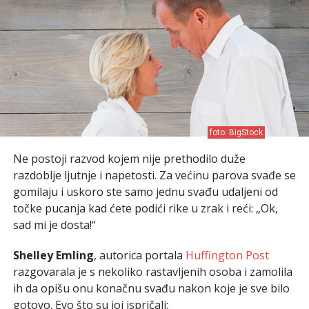
foto: BigStock
Ne postoji razvod kojem nije prethodilo duže
razdoblje ljutnje i napetosti. Za većinu parova svađe se
gomilaju i uskoro ste samo jednu svađu udaljeni od
točke pucanja kad ćete podići rike u zrak i reći: „Ok,
sad mi je dosta!“
Shelley Emling
, autorica portala
Huffington Post
razgovarala je s nekoliko rastavljenih osoba i zamolila
ih da opišu onu konačnu svađu nakon koje je sve bilo
gotovo. Evo što su joj ispričali: