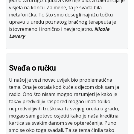
jedno za drugo. Ljubavi više nije bilo, a tolerancija je
visjela na koncu. Za mene, ta je svađa bila
metaforička. To što smo dosegli najnižu točku
upravu u uredu poznatog bračnog terapeuta je
istovremeno i ironično i nevjerojatno.
Nicole
Lavery
Svađa o ručku
U našoj je vezi novac uvijek bio problematična
tema. Ona je ostala kod kuće s djecom dok sam ja
radio. Ono što nisam mogao razumjeti je kako je
takav predvidljiv raspored mogao imati toliko
nepredvidljivih troškova. Iz svojeg ureda u gradu,
mogao sam gotovo osjetiti kako je naša kreditna
kartica sa svakim danom sve opterećenija. Puno
smo se oko toga svađali. Ta se tema činila tako