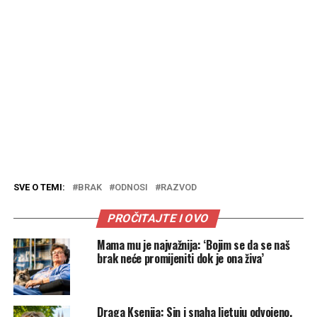
SVE O TEMI:
BRAK
ODNOSI
RAZVOD
PROČITAJTE I OVO
Mama mu je najvažnija: ‘Bojim se da se naš
brak neće promijeniti dok je ona živa’
Draga Ksenija: Sin i snaha ljetuju odvojeno,