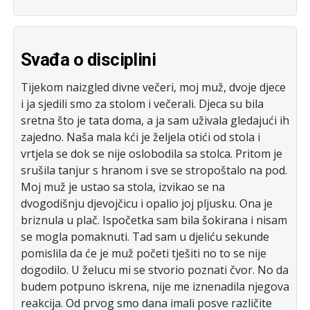
Svađa o disciplini
Tijekom naizgled divne večeri, moj muž, dvoje djece
i ja sjedili smo za stolom i večerali. Djeca su bila
sretna što je tata doma, a ja sam uživala gledajući ih
zajedno. Naša mala kći je željela otići od stola i
vrtjela se dok se nije oslobodila sa stolca. Pritom je
srušila tanjur s hranom i sve se stropoštalo na pod.
Moj muž je ustao sa stola, izvikao se na
dvogodišnju djevojčicu i opalio joj pljusku. Ona je
briznula u plač. Ispočetka sam bila šokirana i nisam
se mogla pomaknuti. Tad sam u djeliću sekunde
pomislila da će je muž početi tješiti no to se nije
dogodilo. U želucu mi se stvorio poznati čvor. No da
budem potpuno iskrena, nije me iznenadila njegova
reakcija. Od prvog smo dana imali posve različite