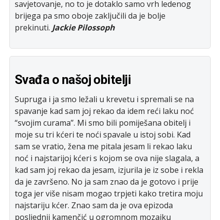
savjetovanje, no to je dotaklo samo vrh ledenog
brijega pa smo oboje zaključili da je bolje
prekinuti.
Jackie Pilossoph
Svađa o našoj obitelji
Supruga i ja smo ležali u krevetu i spremali se na
spavanje kad sam joj rekao da idem reći laku noć
“svojim curama”. Mi smo bili pomiješana obitelj i
moje su tri kćeri te noći spavale u istoj sobi. Kad
sam se vratio, žena me pitala jesam li rekao laku
noć i najstarijoj kćeri s kojom se ova nije slagala, a
kad sam joj rekao da jesam, izjurila je iz sobe i rekla
da je završeno. No ja sam znao da je gotovo i prije
toga jer više nisam mogao trpjeti kako tretira moju
najstariju kćer. Znao sam da je ova epizoda
posljednji kamenčić u ogromnom mozaiku