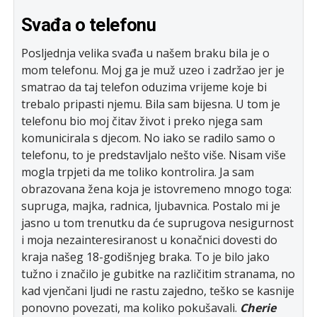
Svađa o telefonu
Posljednja velika svađa u našem braku bila je o
mom telefonu. Moj ga je muž uzeo i zadržao jer je
smatrao da taj telefon oduzima vrijeme koje bi
trebalo pripasti njemu. Bila sam bijesna. U tom je
telefonu bio moj čitav život i preko njega sam
komunicirala s djecom. No iako se radilo samo o
telefonu, to je predstavljalo nešto više. Nisam više
mogla trpjeti da me toliko kontrolira. Ja sam
obrazovana žena koja je istovremeno mnogo toga:
supruga, majka, radnica, ljubavnica. Postalo mi je
jasno u tom trenutku da će suprugova nesigurnost
i moja nezainteresiranost u konačnici dovesti do
kraja našeg 18-godišnjeg braka. To je bilo jako
tužno i značilo je gubitke na različitim stranama, no
kad vjenčani ljudi ne rastu zajedno, teško se kasnije
ponovno povezati, ma koliko pokušavali.
Cherie