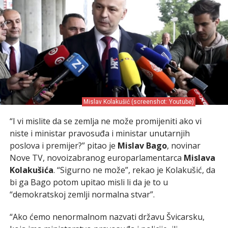
Mislav Kolakušić (screenshot: Youtube)
“I vi mislite da se zemlja ne može promijeniti ako vi
niste i ministar pravosuđa i ministar unutarnjih
poslova i premijer?” pitao je
Mislav Bago
, novinar
Nove TV, novoizabranog europarlamentarca
Mislava
Kolakušića
. “Sigurno ne može”, rekao je Kolakušić, da
bi ga Bago potom upitao misli li da je to u
“demokratskoj zemlji normalna stvar”.
“Ako ćemo nenormalnom nazvati državu Švicarsku,