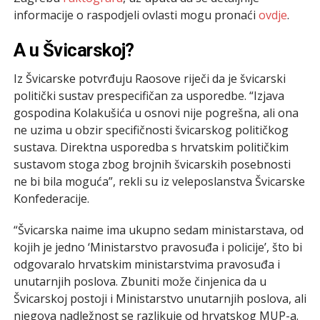
informacije o raspodjeli ovlasti mogu pronaći
ovdje
.
A u Švicarskoj?
Iz Švicarske potvrđuju Raosove riječi da je švicarski
politički sustav prespecifičan za usporedbe. “Izjava
gospodina Kolakušića u osnovi nije pogrešna, ali ona
ne uzima u obzir specifičnosti švicarskog političkog
sustava. Direktna usporedba s hrvatskim političkim
sustavom stoga zbog brojnih švicarskih posebnosti
ne bi bila moguća”, rekli su iz veleposlanstva Švicarske
Konfederacije.
“Švicarska naime ima ukupno sedam ministarstava, od
kojih je jedno ‘Ministarstvo pravosuđa i policije’, što bi
odgovaralo hrvatskim ministarstvima pravosuđa i
unutarnjih poslova. Zbuniti može činjenica da u
Švicarskoj postoji i Ministarstvo unutarnjih poslova, ali
njegova nadležnost se razlikuje od hrvatskog MUP-a.