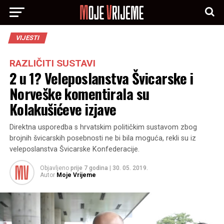
VIJESTI
RAZLIČITI SUSTAVI
2 u 1? Veleposlanstva Švicarske i
Norveške komentirala su
Kolakušićeve izjave
Direktna usporedba s hrvatskim političkim sustavom zbog
brojnih švicarskih posebnosti ne bi bila moguća, rekli su iz
veleposlanstva Švicarske Konfederacije.
Objavljeno
prije 7 godina
|
30. 05. 2019.
Autor
Moje Vrijeme