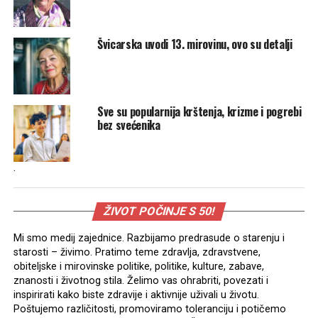
Švicarska uvodi 13. mirovinu, ovo su detalji
Sve su popularnija krštenja, krizme i pogrebi
bez svećenika
.
ŽIVOT POČINJE S 50!
Mi smo medij zajednice. Razbijamo predrasude o starenju i
starosti – živimo. Pratimo teme zdravlja, zdravstvene,
obiteljske i mirovinske politike, politike, kulture, zabave,
znanosti i životnog stila. Želimo vas ohrabriti, povezati i
inspirirati kako biste zdravije i aktivnije uživali u životu.
Poštujemo različitosti, promoviramo toleranciju i potičemo