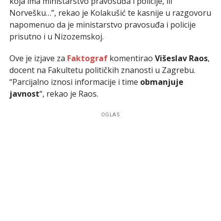
koja ima ministarstvo pravosuđa i policije, ili
Norvešku…”, rekao je Kolakušić te kasnije u razgovoru
napomenuo da je ministarstvo pravosuđa i policije
prisutno i u Nizozemskoj.
Ove je izjave za
Faktograf
komentirao
Višeslav Raos
,
docent na Fakultetu političkih znanosti u Zagrebu.
“Parcijalno iznosi informacije i time
obmanjuje
javnost
“, rekao je Raos.
OGLAS