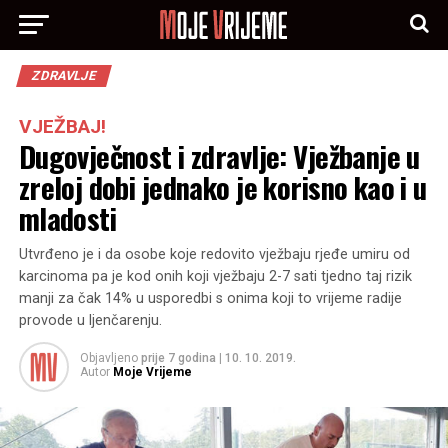
ZDRAVLJE
VJEŽBAJ!
Dugovječnost i zdravlje: Vježbanje u
zreloj dobi jednako je korisno kao i u
mladosti
Utvrđeno je i da osobe koje redovito vježbaju rjeđe umiru od
karcinoma pa je kod onih koji vježbaju 2-7 sati tjedno taj rizik
manji za čak 14% u usporedbi s onima koji to vrijeme radije
provode u ljenčarenju.
Objavljeno
prije 7 godina
|
10. 10. 2019.
Autor
Moje Vrijeme