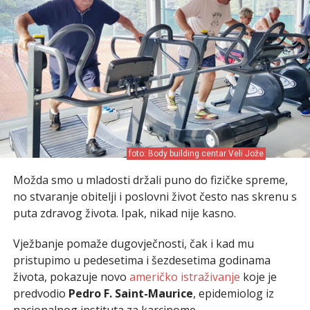
foto: Body building centar Veli Jože
Možda smo u mladosti držali puno do fizičke spreme,
no stvaranje obitelji i poslovni život često nas skrenu s
puta zdravog života. Ipak, nikad nije kasno.
Vježbanje pomaže dugovječnosti, čak i kad mu
pristupimo u pedesetima i šezdesetima godinama
života, pokazuje novo
američko istraživanje
koje je
predvodio
Pedro F. Saint-Maurice
, epidemiolog iz
nacionalnog instituta za karcinome.