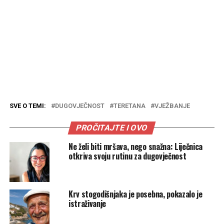
SVE O TEMI:
DUGOVJEČNOST
TERETANA
VJEŽBANJE
PROČITAJTE I OVO
Ne želi biti mršava, nego snažna: Liječnica
otkriva svoju rutinu za dugovječnost
Krv stogodišnjaka je posebna, pokazalo je
istraživanje