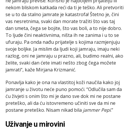
ne jamraju
previše. Korisno je najboljem prijatelju ili
nekom bliskom katkada reći da ti je teško. Ali pretvoriti
se u to da stalno jamrate je katastrofa! Štetno je, čini
vas nesretnima, svaki dan morate tražiti što vas taj
dan smeta, čega se bojite, što vas boli, a to nije dobro.
To ljude čini neaktivnima, ništa ih ne zanima i u to se
ufuraju
.
Pa onda nađu prijatelje s kojima razmjenjuju
svoje boljke. Ja mislim da ljudi koji jamraju, imaju neki
razlog, oni ne jamraju u prazno, ali, budimo realni, ako
želite, svaki dan ćete imati nešto zbog čega možete
jamrati“, kaže Mirjana Krizmanić.
Ponavlja kako je ona na vlastitoj koži naučila kako joj
jamranje u životu neće puno pomoći. “Odlučila sam da
ću živjeti s onim što mi je dano sve dok mi ne postane
preteško, ali da ću istovremeno učiniti sve da mi ne
postane preteško. Nisam nikad bila
jammer Pepi
.”
Uživanje u mirovini