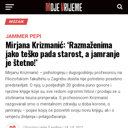
MOZAIK
JAMMER PEPI
Mirjana Krizmanić: ‘Razmaženima
jako teško pada starost, a jamranje
je štetno!’
Mirjanu Krizmanić – psihologinju i dugogodišnju profesoricu na
Filozofskom fakultetu u Zagrebu doista nije potrebno posebno
predstavljati. O njoj, u posljednjih 20 godina puno govore i
njezine knjige koje su, sve redom ogromni hitovi i prodaju se u
stotinama tisuća primjeraka. S profesoricom Krizmanić
razgovarali smo o mentalnom zdravlju u doba korone, o
jamranju – pojavi kojoj će posvetiti svoju novu knjigu, ali i o
umijeću življenja i prilagođavanja.
Objavljeno
prije 5 godina
|
18. 10. 2021.