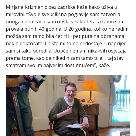
Mirjana Krizmanić bez zadrške kaže kako uživa u
mirovini. “Svoje sveučilišno poglavlje sam zatvorila
onoga dana kada sam otišla s Fakulteta, a tamo sam
provela punih 40 godina. U 20 godina, koliko ne radim,
možda sam tamo bila četiri ili pet puta na obranama
nekih doktorata. I ništa mi to ne nedostaje. Unaprijed
sam si tako odredila. Uopće nemam nikakvih osjećaja
prema tome, kao da nikad nisam tamo bila. I taj stav
smatram svojim najvećim dostignućem”, kaže.