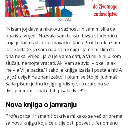
foto: VBZ
“Nisam joj davala nikakvu važnost i nisam mislila da
ona išta vrijedi. Nazvala sam tu istu bivšu studenticu
koja je tada radila za izdavačku kuću Profil i rekla sam
joj: ‘Gledajte, ja sam napisala knjigu. Ja ne mislim da
ona nekaj vrijedi, ja ću je Vama dati, a Vi mi je ni u kom
slučaju nemojte vraćati. Ak’ Vam se svidi – okej, a ak
‘ne – a Vi je bacite.’ I tako je knjiga izašla i postala hit! A
ja još uvijek ne znam zašto. I pitam se što je ljudima!?
Sada pišem jednu knjigu godišnje, i to zato da se
discipliniram – inače bih pisala dvije!”
Nova knjiga o jamranju
Profesorica Krizmanić otkriva mi kako se već priprema
za novu knjigu koju će u cijelosti posvetiti fenomenu