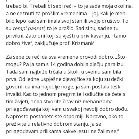
trebao bi. Trebali bi sebi reći – to je sada moja okolina,
a ne čeznuti za prošlim vremenima – joj, kak je meni
bilo lepo kad sam imala svoj stan ili svoje društvo. To
su
tempi passati,
to je prošlo. Sad si tu, sad se tu
privikni. Zato oni koji su vješti u privikavanju, i tamo
dobro žive”, zaključuje prof. Krizmanić.
Za sebe će reći da sva vremena provodi dobro. „Što
mogu? Pa ja sam s 14 godina dobila dječju paralizu.
Tada sam najbrže trčala u školi, u svemu sam bila
prva. Od jedne uspješne djevojčice za koju su dečki
govorili da ima najbolje noge, ja sam postala teški
invalid. Kad to jednom pregrmite i odlučite da ćete s
tim živjeti, onda stvorite čitav niz mehanizama
prilagođavanja koji vam u svakoj nevolji dobro dođu.
Naprosto postanete ste otporniji. Naravno, ako to
preživite u relativno dobrom stanju. Ja se
prilagođavam prilikama kakve jesu i ne žalim se.”