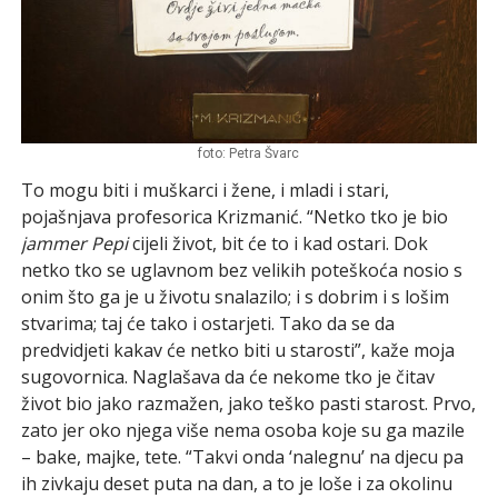
foto: Petra Švarc
To mogu biti i muškarci i žene, i mladi i stari,
pojašnjava profesorica Krizmanić. “Netko tko je bio
jammer Pepi
cijeli život, bit će to i kad ostari. Dok
netko tko se uglavnom bez velikih poteškoća nosio s
onim što ga je u životu snalazilo; i s dobrim i s lošim
stvarima; taj će tako i ostarjeti. Tako da se da
predvidjeti kakav će netko biti u starosti”, kaže moja
sugovornica. Naglašava da će nekome tko je čitav
život bio jako razmažen, jako teško pasti starost. Prvo,
zato jer oko njega više nema osoba koje su ga mazile
– bake, majke, tete. “Takvi onda ‘nalegnu’ na djecu pa
ih zivkaju deset puta na dan, a to je loše i za okolinu