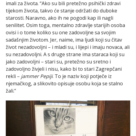
imali za života. “Ako su bili pretežno psihički zdravi
tijekom života, takvo će stanje održati do duboke
starosti. Naravno, ako ih ne pogodi kap ili nagli
senilitet. Osim toga, mentalno zdravlje starijih osoba
ovisi i o tome koliko su one zadovoljne sa svojim
sadašnjim životom. Jer, naime, ima ljudi koji su čitav
život nezadovoljni – i mladi su, i lijepi i imaju novaca, ali
su nezadovoljni. A s druge strane ima staraca koji su
jako zadovoljni – stari su, pretežno su sretno i
zadovoljno živjeli i nisu, kako bi to stari Zagrepčani
rekli –
jammer Pepiji
. To je naziv koji potječe iz
njemačkog, a slikovito opisuje osobu koja se stalno
žali.”