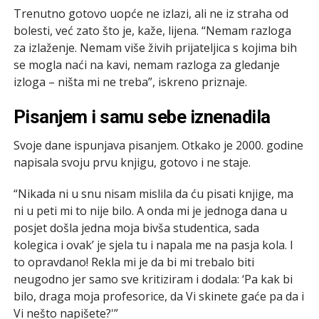
Trenutno gotovo uopće ne izlazi, ali ne iz straha od
bolesti, već zato što je, kaže, lijena. “Nemam razloga
za izlaženje. Nemam više živih prijateljica s kojima bih
se mogla naći na kavi, nemam razloga za gledanje
izloga – ništa mi ne treba”, iskreno priznaje.
Pisanjem i samu sebe iznenadila
Svoje dane ispunjava pisanjem. Otkako je 2000. godine
napisala svoju prvu knjigu, gotovo i ne staje.
“Nikada ni u snu nisam mislila da ću pisati knjige, ma
ni u peti mi to nije bilo. A onda mi je jednoga dana u
posjet došla jedna moja bivša studentica, sada
kolegica i ovak’ je sjela tu i napala me na pasja kola. I
to opravdano! Rekla mi je da bi mi trebalo biti
neugodno jer samo sve kritiziram i dodala: ‘Pa kak bi
bilo, draga moja profesorice, da Vi skinete gaće pa da i
Vi nešto napišete?'”