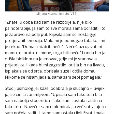
Mirjana Krizmanić (foto: VBZ)
“Znate, u doba kad sam se razboljela, nije bilo
psihoterapije. Ja sam to sve morala sama odraditi i to
je zapravo najbolji put. Riješila sam se nostalgije i
pretjeranih emocija. Malo mi je pomogao tata koji mi
je rekao: ‘Doma cmizdriti nećeš. Nećeš uzrujavati ni
mamu, ni brata, ni mene, toga biti neće.’ I onda bih ja
otišla biciklom na Jelenovac, gdje mi je stanovala
prijateljica. I kada bi mi zagustilo, otišla bih na livadu,
isplakala se od srca, obrisala suze i došla doma.
Nikome se nisam jadala, sama sam sebi pomagala.”
Studij psihologije, kaže, odabrala je slučajno – uvijek
joj se činila zanimljivom. “Upisala sam fakultet i bila
sam najbolja studentica. Tako sam i ostala raditi na
fakultetu. Navečer sam diplomirala, a već sutra ujutro
sam počela raditi. I tamo sam ostala cijeli život. Imala