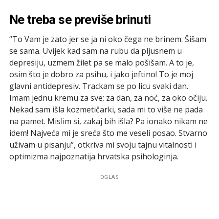
Ne treba se previše brinuti
“To Vam je zato jer se ja ni oko čega ne brinem. Šišam
se sama. Uvijek kad sam na rubu da pljusnem u
depresiju, uzmem žilet pa se malo pošišam. A to je,
osim što je dobro za psihu, i jako jeftino! To je moj
glavni antidepresiv. Trackam se po licu svaki dan.
Imam jednu kremu za sve; za dan, za noć, za oko očiju.
Nekad sam išla kozmetičarki, sada mi to više ne pada
na pamet. Mislim si, zakaj bih išla? Pa ionako nikam ne
idem! Najveća mi je sreća što me veseli posao. Stvarno
uživam u pisanju”, otkriva mi svoju tajnu vitalnosti i
optimizma najpoznatija hrvatska psihologinja.
OGLAS