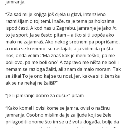
jamranja
.
“Za sad mi je knjiga još cijela u glavi, intenzivno
razmišljam o toj temi. Inače, ta je tema psiholozima
ispod časti. A kod nas u Zagrebu, jamranje
je jako
in
,
to je sport. Ja se često pitam – a tko si ti uopće ako
malo ne zajamraš. Ako nekog sretnem pa popričamo,
a onda se krenemo se rastajati, a ja vidim da pušta
nos, onda velim : ‘Ma znaš kak je meni teško, pa me
boli ovo, pa me boli ono’. A zapravo me ništa ne boli i
nemam se razloga žaliti, ali znam da malo moram. Tak
se šika! To je ono kaj se tu nosi. Jer, kakva si ti ženska
ak se na nekaj ne žališ!?”
“Je li jamranje dobro za dušu?” pitam.
“Kako kome! I ovisi kome se jamra, ovisi o načinu
jamranja. Osobno mislim da je za ljude koji se žele
prilagoditi onome što im se u životu događa, bolje da