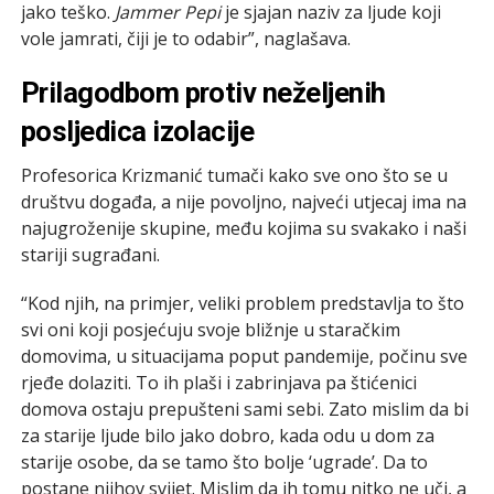
jako teško.
Jammer Pepi
je sjajan naziv za ljude koji
vole jamrati, čiji je to odabir”, naglašava.
Prilagodbom protiv neželjenih
posljedica izolacije
Profesorica Krizmanić tumači kako sve ono što se u
društvu događa, a nije povoljno, najveći utjecaj ima na
najugroženije skupine, među kojima su svakako i naši
stariji sugrađani.
“Kod njih, na primjer, veliki problem predstavlja to što
svi oni koji posjećuju svoje bližnje u staračkim
domovima, u situacijama poput pandemije, počinu sve
rjeđe dolaziti. To ih plaši i zabrinjava pa štićenici
domova ostaju prepušteni sami sebi. Zato mislim da bi
za starije ljude bilo jako dobro, kada odu u dom za
starije osobe, da se tamo što bolje ‘ugrade’. Da to
postane njihov svijet. Mislim da ih tomu nitko ne uči, a