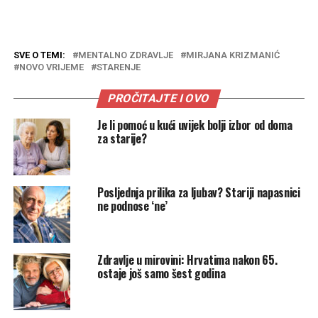
SVE O TEMI:
MENTALNO ZDRAVLJE
MIRJANA KRIZMANIĆ
NOVO VRIJEME
STARENJE
PROČITAJTE I OVO
Je li pomoć u kući uvijek bolji izbor od doma
za starije?
Posljednja prilika za ljubav? Stariji napasnici
ne podnose ‘ne’
Zdravlje u mirovini: Hrvatima nakon 65.
ostaje još samo šest godina
.