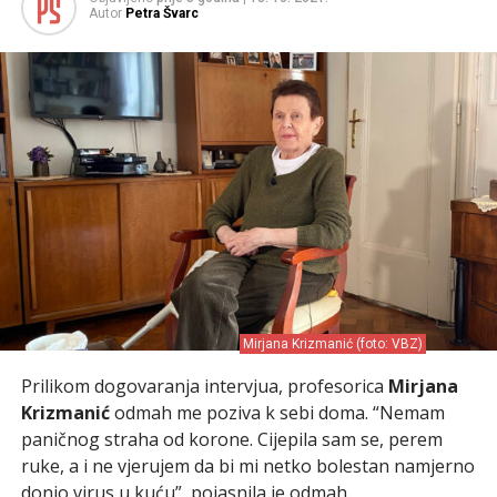
Autor
Petra Švarc
Mirjana Krizmanić (foto: VBZ)
Prilikom dogovaranja intervjua, profesorica
Mirjana
Krizmanić
odmah me poziva k sebi doma. “Nemam
paničnog straha od korone. Cijepila sam se, perem
ruke, a i ne vjerujem da bi mi netko bolestan namjerno
donio virus u kuću”, pojasnila je odmah.