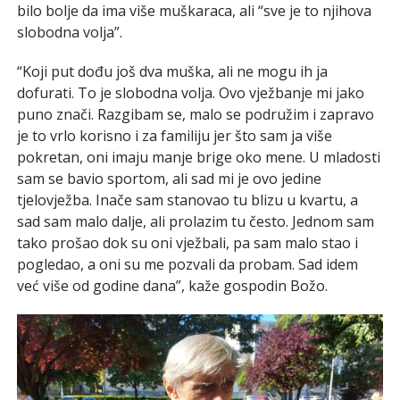
bilo bolje da ima više muškaraca, ali “sve je to njihova
slobodna volja”.
“Koji put dođu još dva muška, ali ne mogu ih ja
dofurati. To je slobodna volja. Ovo vježbanje mi jako
puno znači. Razgibam se, malo se podružim i zapravo
je to vrlo korisno i za familiju jer što sam ja više
pokretan, oni imaju manje brige oko mene. U mladosti
sam se bavio sportom, ali sad mi je ovo jedine
tjelovježba. Inače sam stanovao tu blizu u kvartu, a
sad sam malo dalje, ali prolazim tu često. Jednom sam
tako prošao dok su oni vježbali, pa sam malo stao i
pogledao, a oni su me pozvali da probam. Sad idem
već više od godine dana”, kaže gospodin Božo.