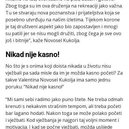
Zbog toga su im ova druženja na rekreaciji jako važna.
Tu se stvaraju nova poznanstva i prijateljstva koja se
posebno utvrđuju na našim izletima. Tijekom korone
je taj društveni aspekt jako bio zapostavljen i mnogi
su patili jer se nisu mogli družiti, zbog čega je sve ovo
još i bitnije”, kaže Novosel Kukolja.
Nikad nije kasno!
No što je s onima koji doista nikada u životu nisu
vježbali pa sada misle da im je možda kasno početi? Za
takve Valentina Novosel Kukolja ima samo jednu
poruku: “Nikad nije kasno!”
“Mi sami sebi radimo jako puno štete. Ne treba odmah
krenuti s nekakvim strašnim tempom, ali treba početi
bar lagano hodati. Nakon toga se može polako početi
i vježbati. Kod vježbanja je najgori taj voljni moment i
motivacija. I kad se počne vježbati, možda uslijede