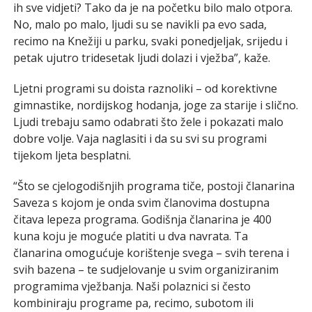
ih sve vidjeti? Tako da je na početku bilo malo otpora.
No, malo po malo, ljudi su se navikli pa evo sada,
recimo na Knežiji u parku, svaki ponedjeljak, srijedu i
petak ujutro tridesetak ljudi dolazi i vježba”, kaže.
Ljetni programi su doista raznoliki – od korektivne
gimnastike, nordijskog hodanja, joge za starije i slično.
Ljudi trebaju samo odabrati što žele i pokazati malo
dobre volje. Vaja naglasiti i da su svi su programi
tijekom ljeta besplatni.
“Što se cjelogodišnjih programa tiče, postoji članarina
Saveza s kojom je onda svim članovima dostupna
čitava lepeza programa. Godišnja članarina je 400
kuna koju je moguće platiti u dva navrata. Ta
članarina omogućuje korištenje svega – svih terena i
svih bazena – te sudjelovanje u svim organiziranim
programima vježbanja. Naši polaznici si često
kombiniraju programe pa, recimo, subotom ili