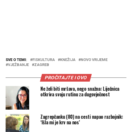
SVE O TEMI:
FISKULTURA
KNEŽIJA
NOVO VRIJEME
VJEŽBANJE
ZAGREB
PROČITAJTE I OVO
Ne želi biti mršava, nego snažna: Liječnica
otkriva svoju rutinu za dugovječnost
Zagrepčanku (80) na cesti napao razbojnik:
‘Išla mi je krv na nos’