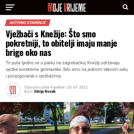
AKTIVNO STARENJE
Vježbači s Knežije: Što smo
pokretniji, to obitelji imaju manje
brige oko nas
Tri puta tjedno se u parku na zagrebačkoj Knežiji održavaju
vježbe korektivne gimnastike. Bilo smo na jednom takvom satu
i porazgovarali s vježbačima.
Objavljeno
prije 4 godine
|
20. 07. 2022.
Autor
Silvija Novak