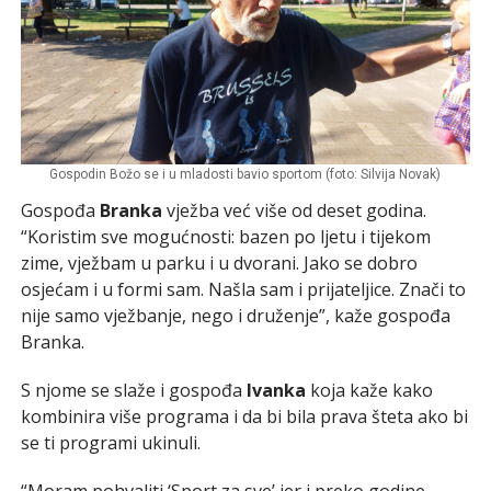
Gospodin Božo se i u mladosti bavio sportom (foto: Silvija Novak)
Gospođa
Branka
vježba već više od deset godina.
“Koristim sve mogućnosti: bazen po ljetu i tijekom
zime, vježbam u parku i u dvorani. Jako se dobro
osjećam i u formi sam. Našla sam i prijateljice. Znači to
nije samo vježbanje, nego i druženje”, kaže gospođa
Branka.
S njome se slaže i gospođa
Ivanka
koja kaže kako
kombinira više programa i da bi bila prava šteta ako bi
se ti programi ukinuli.
“Moram pohvaliti ‘Sport za sve’ jer i preko godine