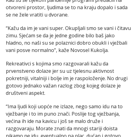
Kad su se tijekom pandemije programi prebacili na
otvoreni prostor, ljudima se to na kraju dopalo i sada
se ne žele vratiti u dvorane.
“Kažu da im je vani super. Okupljali smo se vani i čitavu
zimu. Sjećam se da je jedne godine bilo baš jako
hladno, no naši su se polaznici dobro obukli i vježbali
vani posve normalno”, kaže Novosel Kukolja.
Rekreativci s kojima smo razgovarali kažu da
prvenstveno dolaze jer su uz tjelesnu aktivnost
pokretniji, vitalniji i bolje im je raspoloženje. No drugi
gotovo jednako važan razlog zbog kojeg dolaze je
društveni aspekt.
“Ima ljudi koji uopće ne izlaze, nego samo idu na to
vježbanje i to im puno znači. Poslije tog vježbanja,
većina ih ide na kavicu i još se malo druže i
razgovaraju. Morate znati da mnogi stariji doista
nikamo ne idu, eventualno na plac, dućan i gotovo.