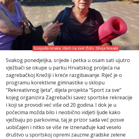
Gospođa Ivnaka: Idem na sve! (foto: Silvija Novak)
Svakog ponedjeljka, srijede i petka u osam sati ujutro
vježbači se okupe u parku Hrvatskog proljeća na
zagrebačkoj Knežiji i kreće razgibavanje. Riječ je o
programu korektivne gimnastike u sklopu
“Rekreativnog ljeta”, dijela projekta “Sport za sve”
kojeg organizira Zagrebački savez sportske rekreacije
i koji se provodi već više od 20 godina. I dok je u
počecima možda bilo i neobično vidjeti ljude kako
vježbaju po parkovima, taj je prizor sada već posve
uobičajen i nitko se više ne iznenađuje kad veselo
društvo u sportskoj opremi zauzme gradske zelene