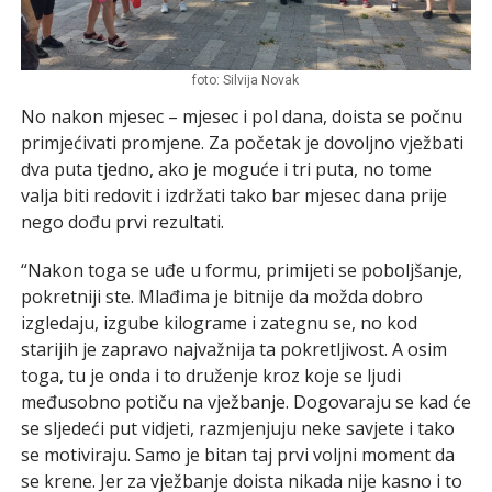
foto: Silvija Novak
No nakon mjesec – mjesec i pol dana, doista se počnu
primjećivati promjene. Za početak je dovoljno vježbati
dva puta tjedno, ako je moguće i tri puta, no tome
valja biti redovit i izdržati tako bar mjesec dana prije
nego dođu prvi rezultati.
“Nakon toga se uđe u formu, primijeti se poboljšanje,
pokretniji ste. Mlađima je bitnije da možda dobro
izgledaju, izgube kilograme i zategnu se, no kod
starijih je zapravo najvažnija ta pokretljivost. A osim
toga, tu je onda i to druženje kroz koje se ljudi
međusobno potiču na vježbanje. Dogovaraju se kad će
se sljedeći put vidjeti, razmjenjuju neke savjete i tako
se motiviraju. Samo je bitan taj prvi voljni moment da
se krene. Jer za vježbanje doista nikada nije kasno i to