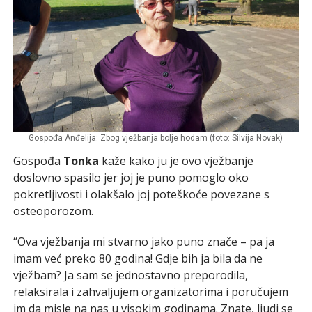
Gospođa Anđelija: Zbog vježbanja bolje hodam (foto: Silvija Novak)
Gospođa
Tonka
kaže kako ju je ovo vježbanje
doslovno spasilo jer joj je puno pomoglo oko
pokretljivosti i olakšalo joj poteškoće povezane s
osteoporozom.
“Ova vježbanja mi stvarno jako puno znače – pa ja
imam već preko 80 godina! Gdje bih ja bila da ne
vježbam? Ja sam se jednostavno preporodila,
relaksirala i zahvaljujem organizatorima i poručujem
im da misle na nas u visokim godinama. Znate, ljudi se