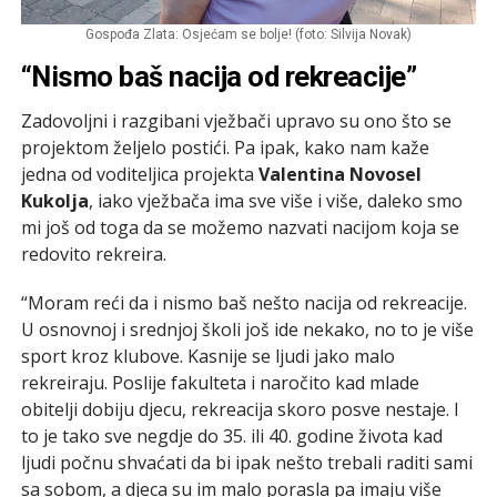
Gospođa Zlata: Osjećam se bolje! (foto: Silvija Novak)
“Nismo baš nacija od rekreacije”
Zadovoljni i razgibani vježbači upravo su ono što se
projektom željelo postići. Pa ipak, kako nam kaže
jedna od voditeljica projekta
Valentina Novosel
Kukolja
, iako vježbača ima sve više i više, daleko smo
mi još od toga da se možemo nazvati nacijom koja se
redovito rekreira.
“Moram reći da i nismo baš nešto nacija od rekreacije.
U osnovnoj i srednjoj školi još ide nekako, no to je više
sport kroz klubove. Kasnije se ljudi jako malo
rekreiraju. Poslije fakulteta i naročito kad mlade
obitelji dobiju djecu, rekreacija skoro posve nestaje. I
to je tako sve negdje do 35. ili 40. godine života kad
ljudi počnu shvaćati da bi ipak nešto trebali raditi sami
sa sobom, a djeca su im malo porasla pa imaju više