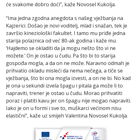
će svakome dobro doći”, kaže Novosel Kukolja.
“Ima jedna zgodna anegdota s našeg vježbanja na
Kajzerici. Došao je novi voditelj, mlad i snažan, tek je
završio kineziološki fakultet. I tamo mu priđe jedna
starija polaznica od već 80-ak godina i kaže mu:
‘Hajdemo se okladiti da ja mogu nešto što vi ne
možete.’ On je ostao u čudu. Pa što bi to starija
gospođa mogla, a da on ne može. Naravno odmah je
prihvatio okladu misleći da nema nečega, a tiče se
vježbanja, što bi ona mogla izvesti, a on ne bi. No kad
je ona u sekundi izvela špagu i pitala ga može li to
napraviti, trener je ostao u čudu. Morao prihvatiti
poraz i platiti kavu jer on špagu nije mogao napraviti.
Iako je on u formi i sve to, muškarci većinom nisu
elastični”, kaže uz smijeh Valentina Novosel Kukolja.