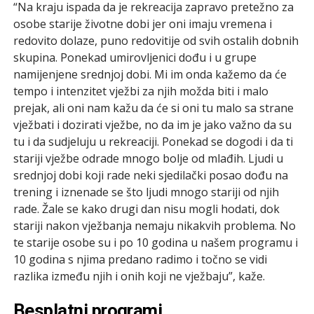
“Na kraju ispada da je rekreacija zapravo pretežno za
osobe starije životne dobi jer oni imaju vremena i
redovito dolaze, puno redovitije od svih ostalih dobnih
skupina. Ponekad umirovljenici dođu i u grupe
namijenjene srednjoj dobi. Mi im onda kažemo da će
tempo i intenzitet vježbi za njih možda biti i malo
prejak, ali oni nam kažu da će si oni tu malo sa strane
vježbati i dozirati vježbe, no da im je jako važno da su
tu i da sudjeluju u rekreaciji. Ponekad se dogodi i da ti
stariji vježbe odrade mnogo bolje od mlađih. Ljudi u
srednjoj dobi koji rade neki sjedilački posao dođu na
trening i iznenade se što ljudi mnogo stariji od njih
rade. Žale se kako drugi dan nisu mogli hodati, dok
stariji nakon vježbanja nemaju nikakvih problema. No
te starije osobe su i po 10 godina u našem programu i
10 godina s njima predano radimo i točno se vidi
razlika između njih i onih koji ne vježbaju”, kaže.
Besplatni programi