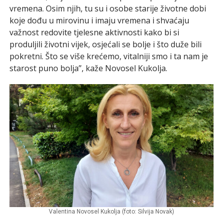
vremena. Osim njih, tu su i osobe starije životne dobi
koje dođu u mirovinu i imaju vremena i shvaćaju
važnost redovite tjelesne aktivnosti kako bi si
produljili životni vijek, osjećali se bolje i što duže bili
pokretni. Što se više krećemo, vitalniji smo i ta nam je
starost puno bolja”, kaže Novosel Kukolja.
Valentina Novosel Kukolja (foto: Silvija Novak)