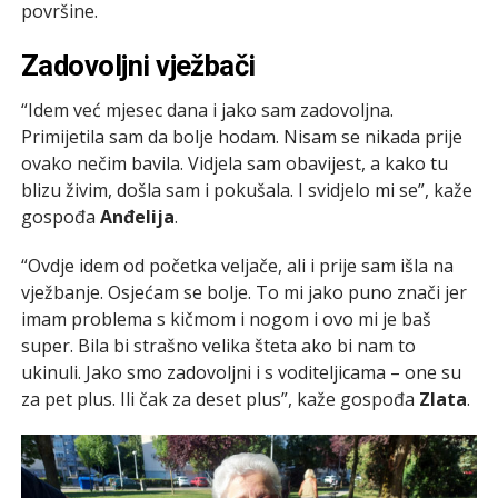
površine.
Zadovoljni vježbači
“Idem već mjesec dana i jako sam zadovoljna.
Primijetila sam da bolje hodam. Nisam se nikada prije
ovako nečim bavila. Vidjela sam obavijest, a kako tu
blizu živim, došla sam i pokušala. I svidjelo mi se”, kaže
gospođa
Anđelija
.
“Ovdje idem od početka veljače, ali i prije sam išla na
vježbanje. Osjećam se bolje. To mi jako puno znači jer
imam problema s kičmom i nogom i ovo mi je baš
super. Bila bi strašno velika šteta ako bi nam to
ukinuli. Jako smo zadovoljni i s voditeljicama – one su
za pet plus. Ili čak za deset plus”, kaže gospođa
Zlata
.