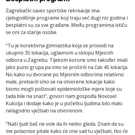
Zagrebački savez sportske rekreacije ima
cjelogodišnje programe koji traju već dugi niz godina i
besplatni su za sve građane. Među programima ističu
se oni za starije osobe.
“Tu je korektivna gimnastika koja se provodi na
ukupno 35 lokacija, uglavnom u sklopu Mjesnih
odbora u Zagrebu. Tijekom korone smo također imali
jako puno grupa pa smo se proširili na čak 45 lokacija.
No kako su dvorane po Mjesnim odborima relativno
male, prebacili smo se na otvorene lokacije kako
bismo mogli poštovati epidemiološke mjere koje su
tada bile na snazi”, govori nam gospođa Novosel
Kukolja i dodaje kako je u početku ljudima bilo malo
nelagodno vježbati na otvorenom.
“Naši ljudi baš ne vole da ih netko gleda. Znam da su
me polaznice pitale kako će one sad tu vježbati, tko će