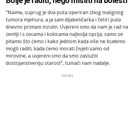
Bolje je raditi, nego misliti na bolesti
”Naime, suprug je dva puta operiran zbog malignog
tumora mjehura, a ja sam dijabetičarka i četiri puta
dnevno primam inzulin. Uvjereni smo da nam je rad na
zemlji i s ovcama i kokicama najbolja opcija, samo se
pitamo što ćemo i kako jednom kada više ne budemo
mogli raditi, kada ćemo morati živjeti samo od
mirovine, a uvjereni smo da smo zaslužili
dostojanstveniju starost”, tumači nam nadalje.
OGLAS