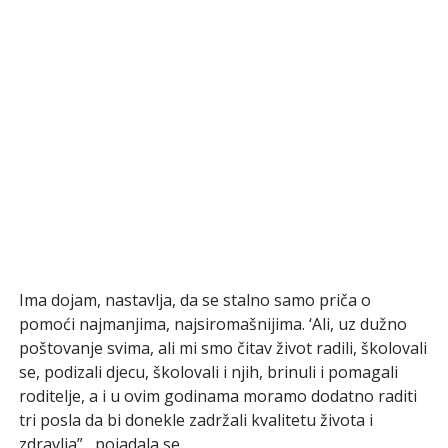
Ima dojam, nastavlja, da se stalno samo priča o
pomoći najmanjima, najsiromašnijima. ‘Ali, uz dužno
poštovanje svima, ali mi smo čitav život radili, školovali
se, podizali djecu, školovali i njih, brinuli i pomagali
roditelje, a i u ovim godinama moramo dodatno raditi
tri posla da bi donekle zadržali kvalitetu života i
zdravlja”, pojadala se.