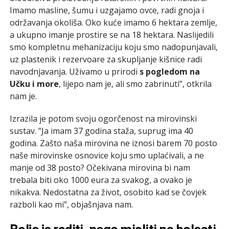
Imamo masline, šumu i uzgajamo ovce, radi gnoja i
održavanja okoliša. Oko kuće imamo 6 hektara zemlje,
a ukupno imanje prostire se na 18 hektara. Naslijedili
smo kompletnu mehanizaciju koju smo nadopunjavali,
uz plastenik i rezervoare za skupljanje kišnice radi
navodnjavanja. Uživamo u prirodi
s pogledom na
Učku i more
, lijepo nam je, ali smo zabrinuti”, otkrila
nam je.
Izrazila je potom svoju ogorčenost na mirovinski
sustav. ”Ja imam 37 godina staža, suprug ima 40
godina. Zašto naša mirovina ne iznosi barem 70 posto
naše mirovinske osnovice koju smo uplaćivali, a ne
manje od 38 posto? Očekivana mirovina bi nam
trebala biti oko 1000 eura za svakog, a ovako je
nikakva. Nedostatna za život, osobito kad se čovjek
razboli kao mi”, objašnjava nam.