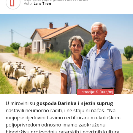
Autor
Lana Tilen
ilustracija: S. Bura/mj
U mirovini su
gospođa Darinka i njezin suprug
nastavili neumorno raditi, i ne staju ni načas. ”Na
mojoj se djedovini bavimo certificiranom ekološkom
poljoprivredom odnosno imamo zaokruženu
bioodrživu proizvodnju ratarskih i povrtnih kultura.