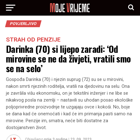
POVJERLJIVO
STRAH OD PENZIJE
Darinka (70) si lijepo zaradi: ‘Od
mirovine se ne da živjeti, vratili smo
se na selo’
Gospođa Darinka (70) i njezin suprug (72) su se u mirovini,
nakon smrti njezinih roditelja, vratili na djedovinu na selu. Ona
je završila višu ekonomsku, on je tekstilni inženjer i ne libe se
nikakvog posla na zemlji – nastavili su uhodan posao ekološke
poljoprivredne proizvodnje te uzgajaju ovce i kokoši. No, boje
se dana kad će onemoćati i kad će im primanja pasti samo na
mirovine. Penzije im, smatra, neće biti dostatne za
dostojanstven život.
Objavljeno
prije 3 godine
|
23. 09. 2023.