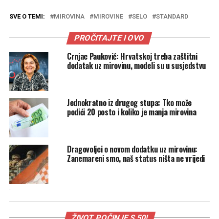
SVE O TEMI:
MIROVINA
MIROVINE
SELO
STANDARD
PROČITAJTE I OVO
Crnjac Pauković: Hrvatskoj treba zaštitni
dodatak uz mirovinu, modeli su u susjedstvu
Jednokratno iz drugog stupa: Tko može
podići 20 posto i koliko je manja mirovina
Dragovoljci o novom dodatku uz mirovinu:
Zanemareni smo, naš status ništa ne vrijedi
.
ŽIVOT POČINJE S 50!