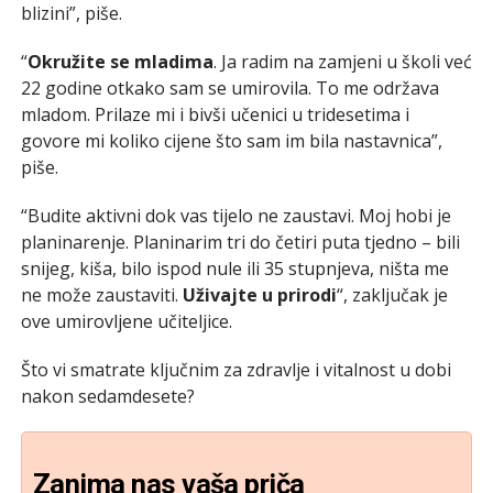
blizini”, piše.
“
Okružite se mladima
. Ja radim na zamjeni u školi već
22 godine otkako sam se umirovila. To me održava
mladom. Prilaze mi i bivši učenici u tridesetima i
govore mi koliko cijene što sam im bila nastavnica”,
piše.
“Budite aktivni dok vas tijelo ne zaustavi. Moj hobi je
planinarenje. Planinarim tri do četiri puta tjedno – bili
snijeg, kiša, bilo ispod nule ili 35 stupnjeva, ništa me
ne može zaustaviti.
Uživajte u prirodi
“, zaključak je
ove umirovljene učiteljice.
Što vi smatrate ključnim za zdravlje i vitalnost u dobi
nakon sedamdesete?
Zanima nas vaša priča