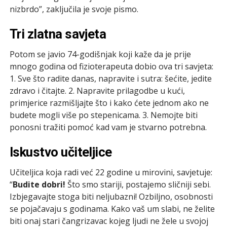
nizbrdo”, zaključila je svoje pismo.
Tri zlatna savjeta
Potom se javio 74-godišnjak koji kaže da je prije
mnogo godina od fizioterapeuta dobio ova tri savjeta:
1. Sve što radite danas, napravite i sutra: šećite, jedite
zdravo i čitajte. 2. Napravite prilagodbe u kući,
primjerice razmišljajte što i kako ćete jednom ako ne
budete mogli više po stepenicama. 3. Nemojte biti
ponosni tražiti pomoć kad vam je stvarno potrebna.
Iskustvo učiteljice
Učiteljica koja radi već 22 godine u mirovini, savjetuje:
“
Budite dobri!
Što smo stariji, postajemo sličniji sebi.
Izbjegavajte stoga biti neljubazni! Ozbiljno, osobnosti
se pojačavaju s godinama. Kako vaš um slabi, ne želite
biti onaj stari čangrizavac kojeg ljudi ne žele u svojoj