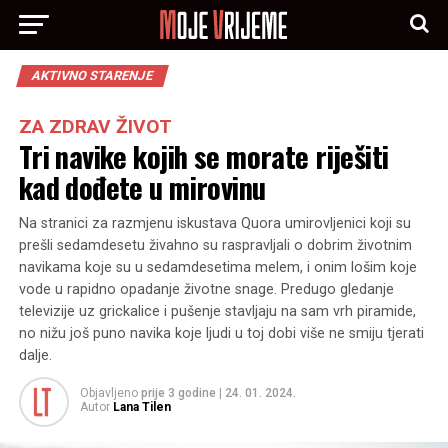
AKTIVNO STARENJE
ZA ZDRAV ŽIVOT
Tri navike kojih se morate riješiti
kad dođete u mirovinu
Na stranici za razmjenu iskustava Quora umirovljenici koji su
prešli sedamdesetu živahno su raspravljali o dobrim životnim
navikama koje su u sedamdesetima melem, i onim lošim koje
vode u rapidno opadanje životne snage. Predugo gledanje
televizije uz grickalice i pušenje stavljaju na sam vrh piramide,
no nižu još puno navika koje ljudi u toj dobi više ne smiju tjerati
dalje.
Objavljeno
prije 3 godine
|
24. 01. 2024.
Autor
Lana Tilen