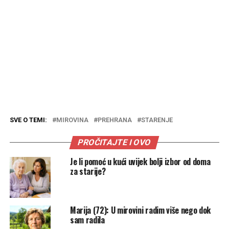
SVE O TEMI:
MIROVINA
PREHRANA
STARENJE
PROČITAJTE I OVO
Je li pomoć u kući uvijek bolji izbor od doma
za starije?
Marija (72): U mirovini radim više nego dok
sam radila