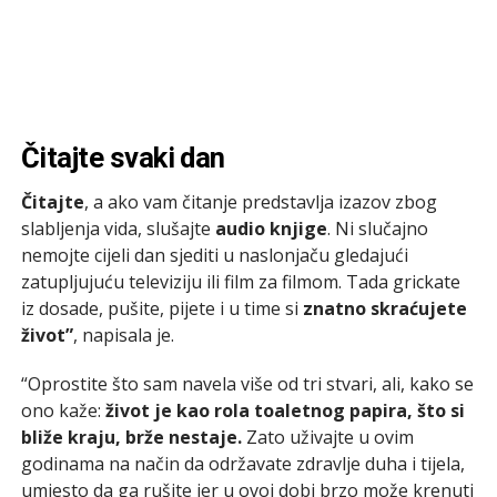
Čitajte svaki dan
Čitajte
, a ako vam čitanje predstavlja izazov zbog
slabljenja vida, slušajte
audio knjige
. Ni slučajno
nemojte cijeli dan sjediti u naslonjaču gledajući
zatupljujuću televiziju ili film za filmom. Tada grickate
iz dosade, pušite, pijete i u time si
znatno skraćujete
život”
, napisala je.
“Oprostite što sam navela više od tri stvari, ali, kako se
ono kaže:
život je kao rola toaletnog papira, što si
bliže kraju, brže nestaje.
Zato uživajte u ovim
godinama na način da održavate zdravlje duha i tijela,
umjesto da ga rušite jer u ovoj dobi brzo može krenuti