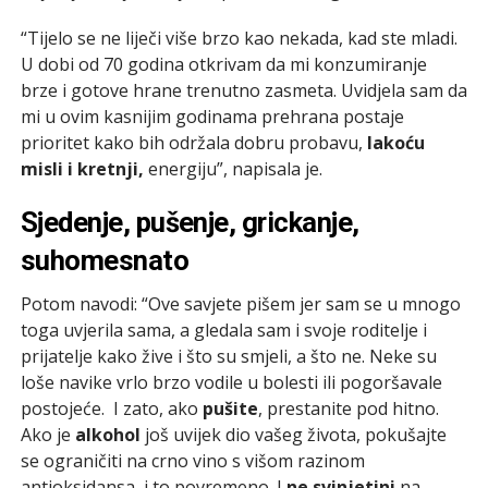
“Tijelo se ne liječi više brzo kao nekada, kad ste mladi.
U dobi od 70 godina otkrivam da mi konzumiranje
brze i gotove hrane trenutno zasmeta. Uvidjela sam da
mi u ovim kasnijim godinama prehrana postaje
prioritet kako bih održala dobru probavu,
lakoću
misli i kretnji,
energiju”, napisala je.
Sjedenje, pušenje, grickanje,
suhomesnato
Potom navodi: “Ove savjete pišem jer sam se u mnogo
toga uvjerila sama, a gledala sam i svoje roditelje i
prijatelje kako žive i što su smjeli, a što ne. Neke su
loše navike vrlo brzo vodile u bolesti ili pogoršavale
postojeće. I zato, ako
pušite
, prestanite pod hitno.
Ako je
alkohol
još uvijek dio vašeg života, pokušajte
se ograničiti na crno vino s višom razinom
antioksidansa, i to povremeno. I
ne svinjetini
na