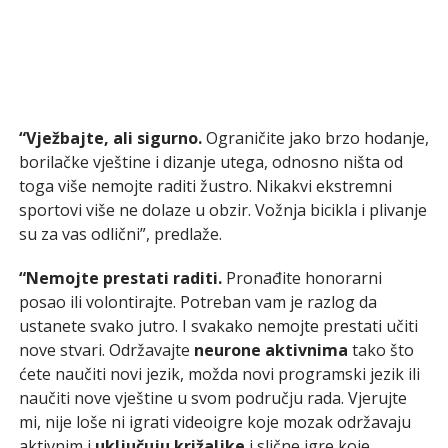
“Vježbajte, ali sigurno.
Ograničite jako brzo hodanje,
borilačke vještine i dizanje utega, odnosno ništa od
toga više nemojte raditi žustro. Nikakvi ekstremni
sportovi više ne dolaze u obzir. Vožnja bicikla i plivanje
su za vas odlični”, predlaže.
“Nemojte prestati raditi.
Pronađite honorarni
posao ili volontirajte. Potreban vam je razlog da
ustanete svako jutro. I svakako nemojte prestati učiti
nove stvari. Održavajte
neurone aktivnima
tako što
ćete naučiti novi jezik, možda novi programski jezik ili
naučiti nove vještine u svom području rada. Vjerujte
mi, nije loše ni igrati videoigre koje mozak održavaju
aktivnim i
uključuju križaljke
i slične igre koje