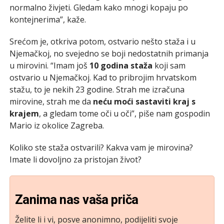
normalno živjeti. Gledam kako mnogi kopaju po
kontejnerima”, kaže.
Srećom je, otkriva potom, ostvario nešto staža i u
Njemačkoj, no svejedno se boji nedostatnih primanja
u mirovini. “Imam još
10 godina staža
koji sam
ostvario u Njemačkoj. Kad to pribrojim hrvatskom
stažu, to je nekih 23 godine. Strah me izračuna
mirovine, strah me da
neću moći sastaviti kraj s
krajem
, a gledam tome oči u oči”, piše nam gospodin
Mario iz okolice Zagreba.
Koliko ste staža ostvarili? Kakva vam je mirovina?
Imate li dovoljno za pristojan život?
Zanima nas vaša priča
Želite li i vi, posve anonimno, podijeliti svoje