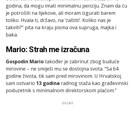
godina, da mogu imati minimalnu penziju. Znam da ću
je potrošiti na lijekove, ali moram izgurati barem
toliko. Hvala ti, državo, na ‘zaštiti’. Koliko nas je
takvih?” pita na kraju pisma ova supruga, majka i
baka.
Mario: Strah me izračuna
Gospodin Mario
također je zabrinut zbog buduće
mirovine – ne smiješi mu se dostojna svota. “Sa 64
godine života, tik sam pred mirovinom. U Hrvatskoj
sam ostvario
13 godina
radnog staža kao građevinski
poduzetnik s minimalnom direktorskom plaćom.”
OGLAS