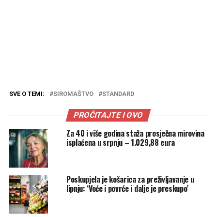
SVE O TEMI:
SIROMAŠTVO
STANDARD
PROČITAJTE I OVO
Za 40 i više godina staža prosječna mirovina
isplaćena u srpnju – 1.029,88 eura
Poskupjela je košarica za preživljavanje u
lipnju: ‘Voće i povrće i dalje je preskupo’