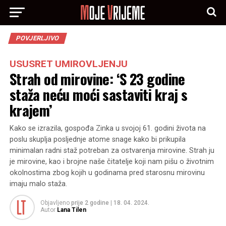
POVJERLJIVO
USUSRET UMIROVLJENJU
Strah od mirovine: ‘S 23 godine
staža neću moći sastaviti kraj s
krajem’
Kako se izrazila, gospođa Zinka u svojoj 61. godini života na
poslu skuplja posljednje atome snage kako bi prikupila
minimalan radni staž potreban za ostvarenja mirovine. Strah ju
je mirovine, kao i brojne naše čitatelje koji nam pišu o životnim
okolnostima zbog kojih u godinama pred starosnu mirovinu
imaju malo staža.
Objavljeno
prije 2 godine
|
18. 04. 2024.
Autor
Lana Tilen