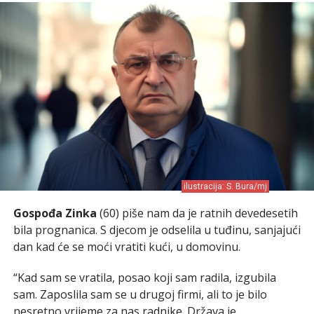
ilustracija: S. Bura/mj
Gospođa Zinka
(60) piše nam da je ratnih devedesetih
bila prognanica. S djecom je odselila u tuđinu, sanjajući
dan kad će se moći vratiti kući, u domovinu.
“Kad sam se vratila, posao koji sam radila, izgubila
sam. Zaposlila sam se u drugoj firmi, ali to je bilo
nesretno vrijeme za nas radnike. Država je