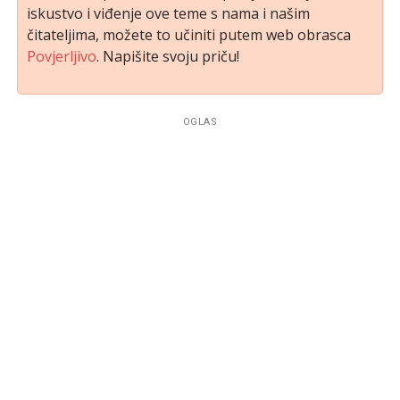
iskustvo i viđenje ove teme s nama i našim
čitateljima, možete to učiniti putem web obrasca
Povjerljivo
. Napišite svoju priču!
OGLAS