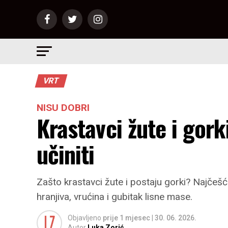
VRT
NISU DOBRI
Krastavci žute i gorki
učiniti
Zašto krastavci žute i postaju gorki? Najčešći
hranjiva, vrućina i gubitak lisne mase.
Objavljeno
prije 1 mjesec
|
30. 06. 2026.
Autor
Luka Zorić