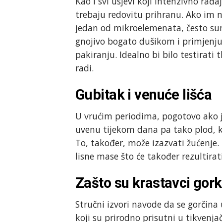
Kao i svi usjevi koji intenzivno ra
trebaju redovitu prihranu. Ako im 
jedan od mikroelemenata, često sum
gnojivo bogato dušikom i primjenju
pakiranju. Idealno bi bilo testirati
radi.
Gubitak i venuće lišća
U vrućim periodima, pogotovo ako je
uvenu tijekom dana pa tako plod, koj
To, također, može izazvati žućenje.
lisne mase što će također rezultirat
Zašto su krastavci gork
Stručni izvori navode da se gorčin
koji su prirodno prisutni u tikvenja