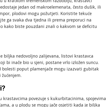
đaju u kratkom vremenskom razdoblju, krastavci
nedostaje jedan od makroelemenata, često dušik, ili
por, plodovi mogu požutjeti. Koristite tekuće
jte ga svaka dva tjedna ili prema preporuci na
 tlo kako biste pouzdani znali o kakvom se deficitu
 biljka nedovoljno zalijevana, listovi krastavca
i bi inače bio u sjeni, postane vrlo izložen suncu.
 I bolesti poput plamenjače mogu izazvati gubitak
i žućenjem.
i?
a u krastavcima povezuje s kukurbitacinima, spojevima
čama, a u plodu se mogu jače osjetiti kada je biljka