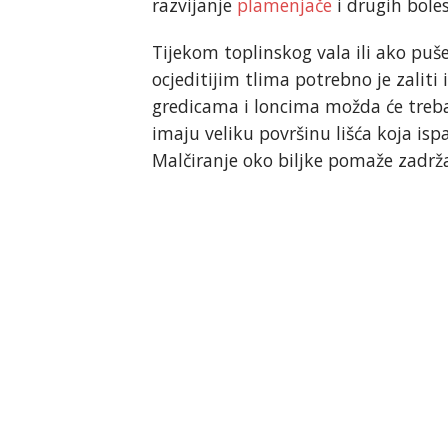
razvijanje
plamenjače
i drugih boles
Tijekom toplinskog vala ili ako puše 
ocjeditijim tlima potrebno je zalit
gredicama i loncima možda će trebat
imaju veliku površinu lišća koja ispa
Malčiranje oko biljke pomaže zadrža