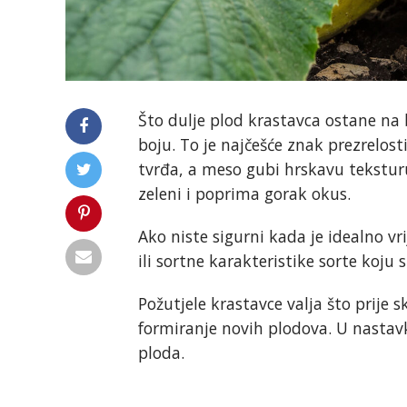
Što dulje plod krastavca ostane na bi
boju. To je najčešće znak prezrelost
tvrđa, a meso gubi hrskavu teksturu 
zeleni i poprima gorak okus.
Ako niste sigurni kada je idealno v
ili sortne karakteristike sorte koju s
Požutjele krastavce valja što prije sk
formiranje novih plodova. U nastav
ploda.