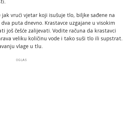
ti.
jak vrući vjetar koji isušuje tlo, biljke sađene na
i i dva puta dnevno. Krastavce uzgajane u visokim
i još češće zalijevati. Vodite računa da krastavci
rava veliku količinu vode i tako suši tlo ili supstrat.
vanju vlage u tlu.
OGLAS