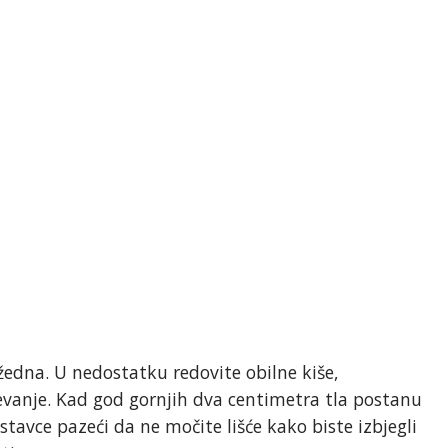
 žedna. U nedostatku redovite obilne kiše,
evanje. Kad god gornjih dva centimetra tla postanu
astavce pazeći da ne močite lišće kako biste izbjegli