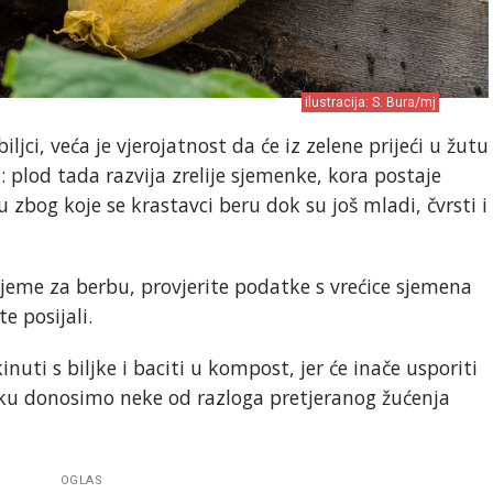
ilustracija: S. Bura/mj
ljci, veća je vjerojatnost da će iz zelene prijeći u žutu
i: plod tada razvija zrelije sjemenke, kora postaje
zbog koje se krastavci beru dok su još mladi, čvrsti i
rijeme za berbu, provjerite podatke s vrećice sjemena
te posijali.
inuti s biljke i baciti u kompost, jer će inače usporiti
ku donosimo neke od razloga pretjeranog žućenja
OGLAS