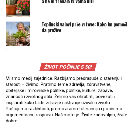
a ne bi trebalo ni vama biti
Toplinski valovi prže vrtove: Kako im pomoći
da prežive
.
ŽIVOT POČINJE S 50!
Mi smo medij zajednice. Razbijamo predrasude o starenju i
starosti – živimo. Pratimo teme zdravlja, zdravstvene,
obiteljske i mirovinske politike, politike, kulture, zabave,
znanosti i životnog stila. Želimo vas ohrabriti, povezati i
inspirirati kako biste zdravije i aktivnije uživali u životu.
Poštujemo različitosti, promoviramo toleranciju i potičemo
argumentiranu raspravu. Naš moto je: Živite zadovoljno, živite
dobro.