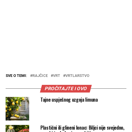
SVE O TEMI:
RAJČICE
VRT
VRTLARSTVO
PROČITAJTE I OVO
Tajne uspješnog uzgoja limuna
Plastični ili glineni lonac: Biljci nije svejedno,