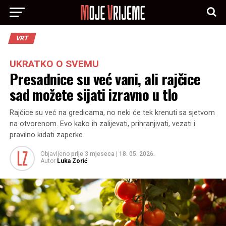
VRT
UKRATKO O SVEMU
Presadnice su već vani, ali rajčice
sad možete sijati izravno u tlo
Rajčice su već na gredicama, no neki će tek krenuti sa sjetvom
na otvorenom. Evo kako ih zalijevati, prihranjivati, vezati i
pravilno kidati zaperke.
Objavljeno
prije 3 mjeseca
|
18. 05. 2026.
Autor
Luka Zorić