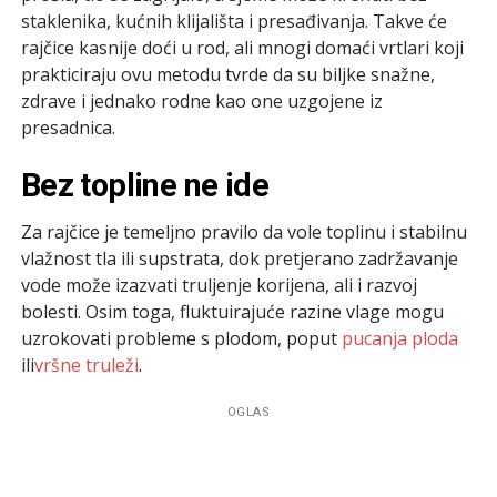
staklenika, kućnih klijališta i presađivanja. Takve će
rajčice kasnije doći u rod, ali mnogi domaći vrtlari koji
prakticiraju ovu metodu tvrde da su biljke snažne,
zdrave i jednako rodne kao one uzgojene iz
presadnica.
Bez topline ne ide
Za rajčice je temeljno pravilo da vole toplinu i stabilnu
vlažnost tla ili supstrata, dok pretjerano zadržavanje
vode može izazvati truljenje korijena, ali i razvoj
bolesti. Osim toga, fluktuirajuće razine vlage mogu
uzrokovati probleme s plodom, poput
pucanja ploda
ili
vršne truleži
.
OGLAS