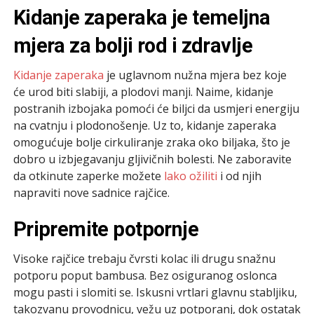
Kidanje zaperaka je temeljna
mjera za bolji rod i zdravlje
Kidanje zaperaka
je uglavnom nužna mjera bez koje
će urod biti slabiji, a plodovi manji. Naime, kidanje
postranih izbojaka pomoći će biljci da usmjeri energiju
na cvatnju i plodonošenje. Uz to, kidanje zaperaka
omogućuje bolje cirkuliranje zraka oko biljaka, što je
dobro u izbjegavanju gljivičnih bolesti. Ne zaboravite
da otkinute zaperke možete
lako ožiliti
i od njih
napraviti nove sadnice rajčice.
Pripremite potpornje
Visoke rajčice trebaju čvrsti kolac ili drugu snažnu
potporu poput bambusa. Bez osiguranog oslonca
mogu pasti i slomiti se. Iskusni vrtlari glavnu stabljiku,
takozvanu provodnicu, vežu uz potporanj, dok ostatak