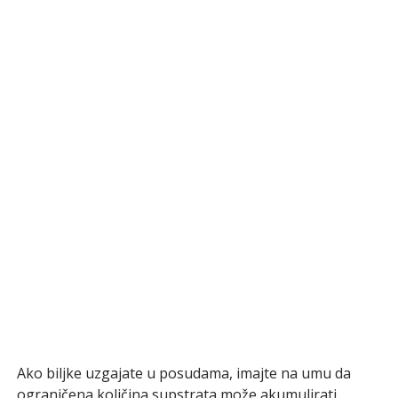
Ako biljke uzgajate u posudama, imajte na umu da
ograničena količina supstrata može akumulirati