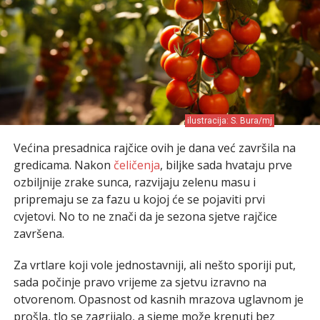
ilustracija: S. Bura/mj
Većina presadnica rajčice ovih je dana već završila na
gredicama. Nakon
čeličenja
, biljke sada hvataju prve
ozbiljnije zrake sunca, razvijaju zelenu masu i
pripremaju se za fazu u kojoj će se pojaviti prvi
cvjetovi. No to ne znači da je sezona sjetve rajčice
završena.
Za vrtlare koji vole jednostavniji, ali nešto sporiji put,
sada počinje pravo vrijeme za sjetvu izravno na
otvorenom. Opasnost od kasnih mrazova uglavnom je
prošla, tlo se zagrijalo, a sjeme može krenuti bez