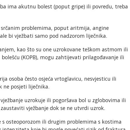
oba ima akutnu bolest (poput gripe) ili povredu, treba
m srčanim problemima, poput aritmija, angine
bale bi vježbati samo pod nadzorom liječnika.
isanjem, kao što su one uzrokovane teškom astmom ili
olešću (KOPB), mogu zahtijevati prilagođavanje ili
rija osoba često osjeća vrtoglavicu, nesvjesticu ili
 ne posjeti liječnika.
 vježbanje uzrokuje ili pogoršava bol u zglobovima ili
i zaustaviti vježbanje dok se ne utvrdi uzrok.
e s osteoporozom ili drugim problemima s kostima
g intenziteta koje bi mogle povećati rizik od fraktura.