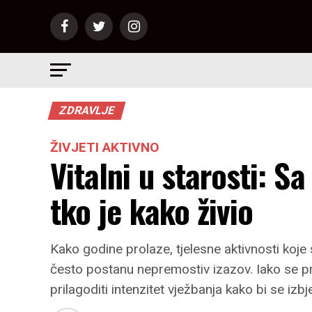
ZDRAVLJE
ŽIVJETI AKTIVNO
Vitalni u starosti: S
tko je kako živio
Kako godine prolaze, tjelesne aktivnosti koj
često postanu nepremostiv izazov. Iako se pr
prilagoditi intenzitet vježbanja kako bi se izb