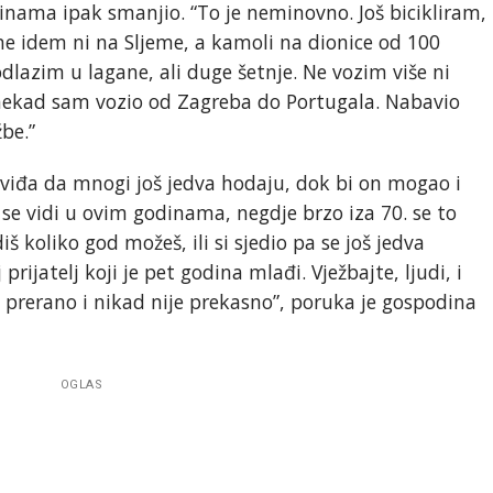
dinama ipak smanjio. “To je neminovno. Još bicikliram,
ne idem ni na Sljeme, a kamoli na dionice od 100
dlazim u lagane, ali duge šetnje. Ne vozim više ni
 nekad sam vozio od Zagreba do Portugala. Nabavio
be.”
 uviđa da mnogi još jedva hodaju, dok bi on mogao i
a se vidi u ovim godinama, negdje brzo iza 70. se to
diš koliko god možeš, ili si sjedio pa se još jedva
prijatelj koji je pet godina mlađi. Vježbajte, ljudi, i
e prerano i nikad nije prekasno”, poruka je gospodina
OGLAS