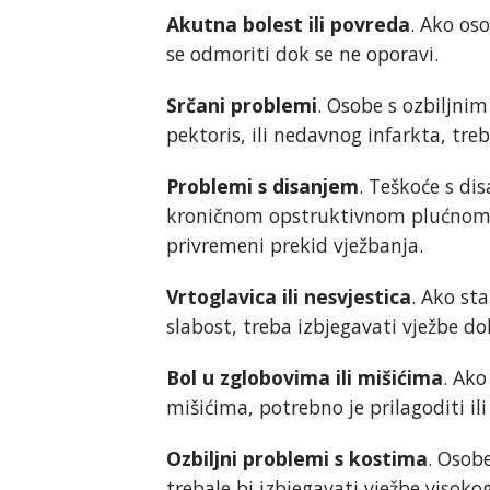
Akutna bolest ili povreda
. Ako os
se odmoriti dok se ne oporavi.
Srčani problemi
. Osobe s ozbiljni
pektoris, ili nedavnog infarkta, tre
Problemi s disanjem
. Teškoće s d
kroničnom opstruktivnom plućnom b
privremeni prekid vježbanja.
Vrtoglavica ili nesvjestica
. Ako sta
slabost, treba izbjegavati vježbe dok
Bol u zglobovima ili mišićima
. Ako
mišićima, potrebno je prilagoditi il
Ozbiljni problemi s kostima
. Osob
trebale bi izbjegavati vježbe visoko