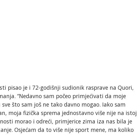
ti pisao je i 72-godišnji sudionik rasprave na Quori,
znanja. “Nedavno sam počeo primjećivati da moje
ti sve što sam još ne tako davno mogao. Iako sam
an, moja fizička sprema jednostavno više nije na istoj
nosti morao i odreći, primjerice zima iza nas bila je
janje. Osjećam da to više nije sport mene, ma koliko