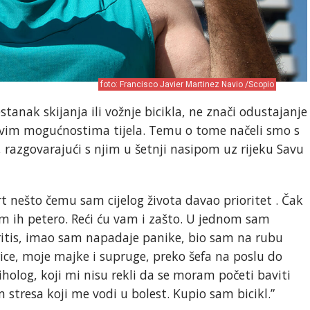
foto: Francisco Javier Martinez Navio /Scopio
stanak skijanja ili vožnje bicikla, ne znači odustajanje
ovim mogućnostima tijela. Temu o tome načeli smo s
razgovarajući s njim u šetnji nasipom uz rijeku Savu
rt nešto čemu sam cijelog života davao prioritet . Čak
sam ih petero. Reći ću vam i zašto. U jednom sam
ritis, imao sam napadaje panike, bio sam na rubu
rice, moje majke i supruge, preko šefa na poslu do
iholog, koji mi nisu rekli da se moram početi baviti
 stresa koji me vodi u bolest. Kupio sam bicikl.”