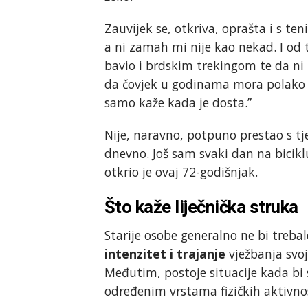
Zauvijek se, otkriva, oprašta i s te
a ni zamah mi nije kao nekad. I o
bavio i brdskim trekingom te da ni t
da čovjek u godinama mora polako s
samo kaže kada je dosta.”
Nije, naravno, potpuno prestao s tj
dnevno. Još sam svaki dan na bicikl
otkrio je ovaj 72-godišnjak.
Što kaže liječnička struka
Starije osobe generalno ne bi trebale
intenzitet i trajanje
vježbanja svo
Međutim, postoje situacije kada bi s
određenim vrstama fizičkih aktivnos