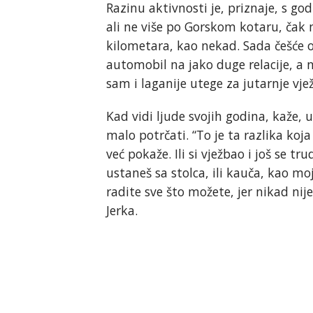
Razinu aktivnosti je, priznaje, s go
ali ne više po Gorskom kotaru, čak 
kilometara, kao nekad. Sada češće o
automobil na jako duge relacije, a
sam i laganije utege za jutarnje vjež
Kad vidi ljude svojih godina, kaže,
malo potrčati. “To je ta razlika koj
već pokaže. Ili si vježbao i još se tru
ustaneš sa stolca, ili kauča, kao moj 
radite sve što možete, jer nikad nij
Jerka.