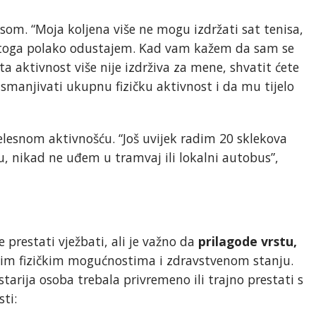
nisom. “Moja koljena više ne mogu izdržati sat tenisa,
d toga polako odustajem. Kad vam kažem da sam se
a aktivnost više nije izdrživa za mene, shvatit ćete
manjivati ukupnu fizičku aktivnost i da mu tijelo
elesnom aktivnošću. “Još uvijek radim 20 sklekova
u, nikad ne uđem u tramvaj ili lokalni autobus”,
 prestati vježbati, ali je važno da
prilagode vrstu,
jim fizičkim mogućnostima i zdravstvenom stanju.
tarija osoba trebala privremeno ili trajno prestati s
ti: