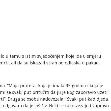
učilo u temu s istim svjedočenjem koje ide u smjeru
smrti, ali da su iskazali strah od odlaska u pakao.
ima: “Moja prateta, koja je imala 95 godina i koja je
mi se svaki put pritužiti da ju je Bog zaboravio uzeti!
smrti”. Druga se osoba nadovezala: “Svaki put kad djeda
i odgovara da je još živ. Neki se tako zezaju i zapravo