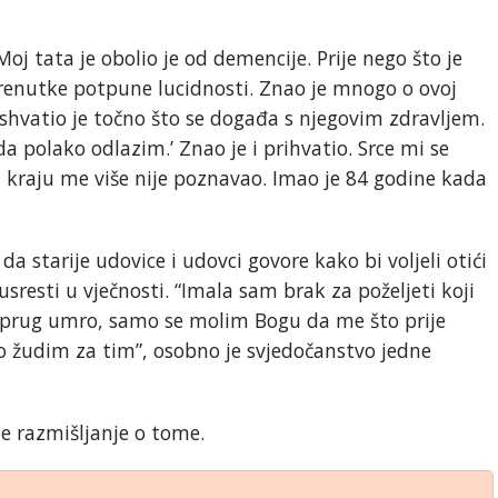
Moj tata je obolio je od demencije. Prije nego što je
trenutke potpune lucidnosti. Znao je mnogo o ovoj
shvatio je točno što se događa s njegovim zdravljem.
da polako odlazim.’ Znao je i prihvatio. Srce mi se
 na kraju me više nije poznavao. Imao je 84 godine kada
 da starije udovice i udovci govore kako bi voljeli otići
sresti u vječnosti. “Imala sam brak za poželjeti koji
suprug umro, samo se molim Bogu da me što prije
o žudim za tim”, osobno je svjedočanstvo jedne
je razmišljanje o tome.