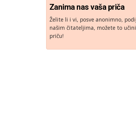
Zanima nas vaša priča
Želite li i vi, posve anonimno, podi
našim čitateljima, možete to uči
priču!