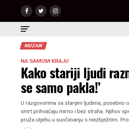
MOZAIK
NA SAMOM KRAJU
Kako stariji ljudi raz
se samo pakla!’
U razgovorima sa starijim ljudima, posebno 
smrt prihvaćaju mirno i bez straha. Njihov spo
pruža utjehu u suočavanju s neizbježnim. Proč