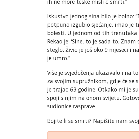
ih ne more teške misli o smrti.”
Iskustvo jednog sina bilo je bolno: “
potpuno izgubio sjećanje, imao je 
bolesti. U jednom od tih trenutaka 
Rekao je: ‘Sine, to je sada to. Znam 
steglo. Živio je još oko 9 mjeseci i
je umro.”
Više je svjedočenja ukazivalo i na to
za svojim supružnikom, gdje će se su
je trajao 63 godine. Otkako mi je 
spoji s njim na onom svijetu. Gotov
sudionice rasprave.
Bojite li se smrti? Napišite nam svo