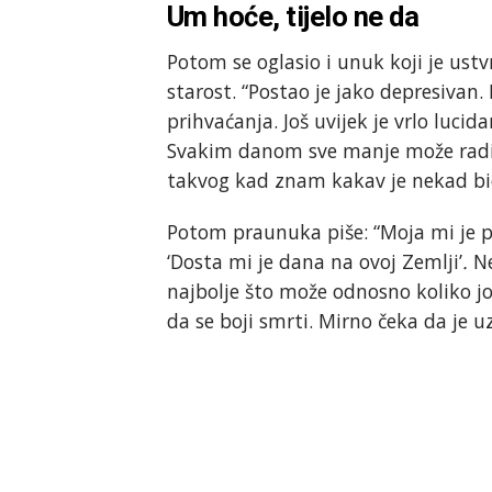
Um hoće, tijelo ne da
Potom se oglasio i unuk koji je ustv
starost. “Postao je jako depresivan.
prihvaćanja. Još uvijek je vrlo lucid
Svakim danom sve manje može raditi 
takvog kad znam kakav je nekad bio. A
Potom praunuka piše: “Moja mi je p
‘Dosta mi je dana na ovoj Zemlji’
.
Ne
najbolje što može odnosno koliko jo
da se boji smrti. Mirno čeka da je u