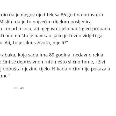
rdio da je njegov djed tek sa 86 godina prihvatio
 Mislim da je to najvećim dijelom posljedica
an i mlad u srcu, ali njegovo tijelo naočigled propada.
ono na što je navikao. Jako je tužno vidjeti ga
li, to je ciklus života, nije li?”
rabaka, koja sada ima 89 godina, nedavno rekla:
 čini se depresivnom niti nešto slično tome, i živi
j dopušta njezino tijelo. Nikada ničim nije pokazala
zme.”
OGLAS