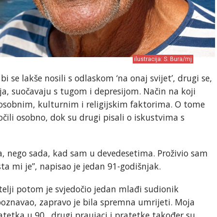
ilustracija: S. Bura/mj
i se lakše nosili s odlaskom ‘na onaj svijet’, drugi se,
a, suočavaju s tugom i depresijom. Način na koji
 osobnim, kulturnim i religijskim faktorima. O tome
čili osobno, dok su drugi pisali o iskustvima s
na, nego sada, kad sam u devedesetima. Proživio sam
sta mi je”, napisao je jedan 91-godišnjak.
telji potom je svjedočio jedan mlađi sudionik
 poznavao, zapravo je bila spremna umrijeti. Moja
atetka u 90., drugi praujaci i pratetke također su