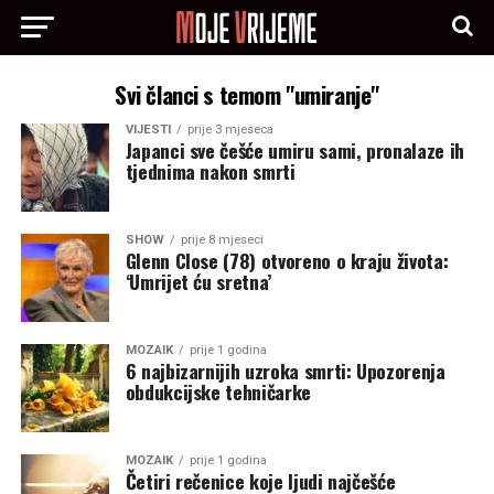
Svi članci s temom "umiranje"
VIJESTI
prije 3 mjeseca
Japanci sve češće umiru sami, pronalaze ih
tjednima nakon smrti
SHOW
prije 8 mjeseci
Glenn Close (78) otvoreno o kraju života:
‘Umrijet ću sretna’
MOZAIK
prije 1 godina
6 najbizarnijih uzroka smrti: Upozorenja
obdukcijske tehničarke
MOZAIK
prije 1 godina
Četiri rečenice koje ljudi najčešće