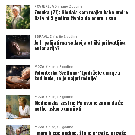
POVJERLJIVO
prije 2 godine
Zvonka (71): Gledala sam majku kako umire.
Dala bi 5 godina života da odem u snu
ZDRAVLJE
prije 2 godine
Je li palijativna sedacija etički prihvatljiva
eutanazija?
MOZAIK
prije 3 godine
Volonterka Svetlana: ‘Ljudi žele umrijeti
kod kuće, to je najprirodnije’
MOZAIK
prije 3 godine
Medicinska sestra: Po ovome znam da će
netko uskoro umrijeti
MOZAIK
prije 3 godine
‘Imam lijepe godine, što je previše, previše