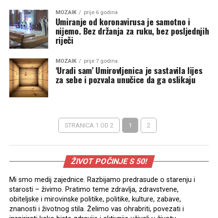
MOZAIK
prije 6 godina
Umiranje od koronavirusa je samotno i
nijemo. Bez držanja za ruku, bez posljednjih
riječi
MOZAIK
prije 7 godina
‘Uradi sam’ Umirovljenica je sastavila lijes
za sebe i pozvala unučice da ga oslikaju
STRANICA 1 OD 2
1
2
ŽIVOT POČINJE S 50!
Mi smo medij zajednice. Razbijamo predrasude o starenju i
starosti – živimo. Pratimo teme zdravlja, zdravstvene,
obiteljske i mirovinske politike, politike, kulture, zabave,
znanosti i životnog stila. Želimo vas ohrabriti, povezati i