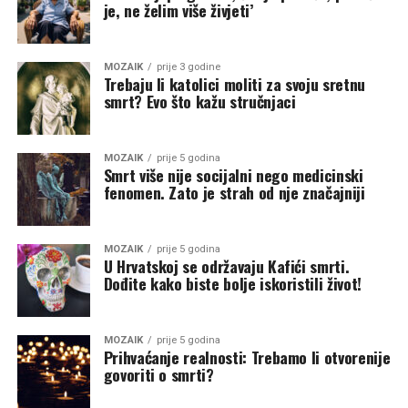
je, ne želim više živjeti’
MOZAIK
prije 3 godine
Trebaju li katolici moliti za svoju sretnu
smrt? Evo što kažu stručnjaci
MOZAIK
prije 5 godina
Smrt više nije socijalni nego medicinski
fenomen. Zato je strah od nje značajniji
MOZAIK
prije 5 godina
U Hrvatskoj se održavaju Kafići smrti.
Dođite kako biste bolje iskoristili život!
MOZAIK
prije 5 godina
Prihvaćanje realnosti: Trebamo li otvorenije
govoriti o smrti?