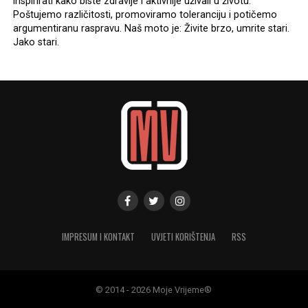
inspirirati kako biste zdravije i aktivnije uživali u životu.
Poštujemo različitosti, promoviramo toleranciju i potičemo
argumentiranu raspravu. Naš moto je: Živite brzo, umrite stari.
Jako stari.
IMPRESUM I KONTAKT
UVJETI KORIŠTENJA
RSS
© 2014 - 2026 Moje Vrijeme®