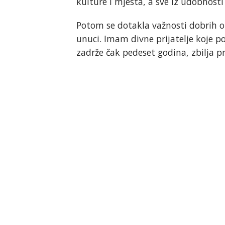
kulture i mjesta, a sve iz udobnosti
Potom se dotakla važnosti dobrih obi
unuci. Imam divne prijatelje koje p
zadrže čak pedeset godina, zbilja p