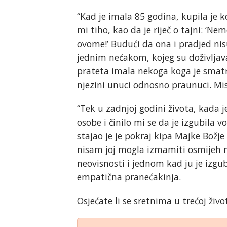
“Kad je imala 85 godina, kupila je
mi tiho, kao da je riječ o tajni: ‘Ne
ovome!’ Budući da ona i pradjed nis
jednim nećakom, kojeg su doživljaval
prateta imala nekoga koga je smatra
njezini unuci odnosno praunuci. Misl
“Tek u zadnjoj godini života, kada j
osobe i činilo mi se da je izgubila v
stajao je je pokraj kipa Majke Božje
nisam joj mogla izmamiti osmijeh na 
neovisnosti i jednom kad ju je izgubil
empatična pranećakinja.
Osjećate li se sretnima u trećoj živ