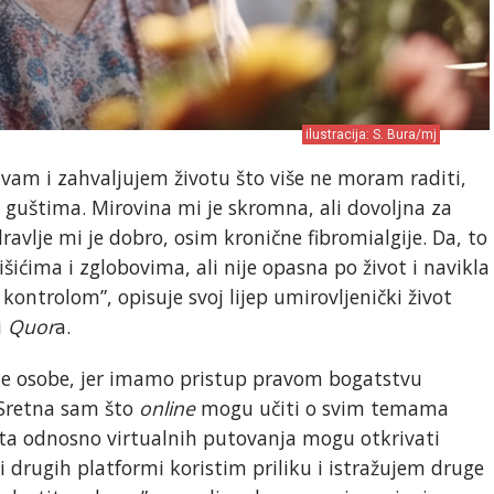
ilustracija: S. Bura/mj
ivam i zahvaljujem životu što više ne moram raditi,
 guštima. Mirovina mi je skromna, ali dovoljna za
avlje mi je dobro, osim kronične fibromialgije. Da, to
šićima i zglobovima, ali nije opasna po život i navikla
 kontrolom”, opisuje svoj lijep umirovljenički život
i
Quor
a.
rije osobe, jer imamo pristup pravom bogatstvu
 Sretna sam što
online
mogu učiti o svim temama
ta odnosno virtualnih putovanja mogu otkrivati
 drugih platformi koristim priliku i istražujem druge