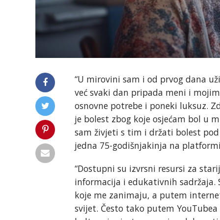
“U mirovini sam i od prvog dana už
već svaki dan pripada meni i mojim
osnovne potrebe i poneki luksuz. Zdr
je bolest zbog koje osjećam bol u mi
sam živjeti s tim i držati bolest pod
jedna 75-godišnjakinja na platform
“Dostupni su izvrsni resursi za sta
informacija i edukativnih sadržaja.
koje me zanimaju, a putem interne
svijet. Često tako putem YouTubea i