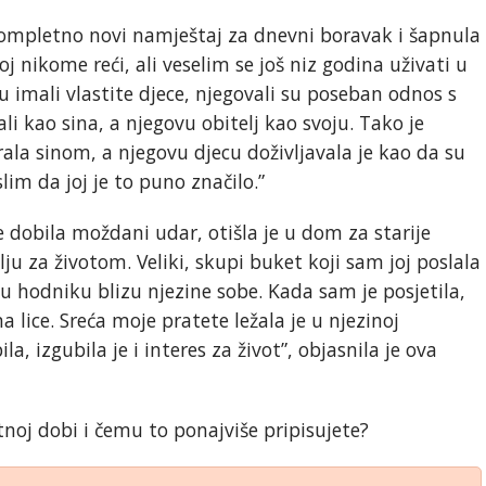
 kompletno novi namještaj za dnevni boravak i šapnula
moj nikome reći, ali veselim se još niz godina uživati u
u imali vlastite djece, njegovali su poseban odnos s
i kao sina, a njegovu obitelj kao svoju. Tako je
la sinom, a njegovu djecu doživljavala je kao da su
im da joj je to puno značilo.”
e dobila moždani udar, otišla je u dom za starije
olju za životom. Veliki, skupi buket koji sam joj poslala
 u hodniku blizu njezine sobe. Kada sam je posjetila,
lice. Sreća moje pratete ležala je u njezinoj
a, izgubila je i interes za život”, objasnila je ova
otnoj dobi i čemu to ponajviše pripisujete?