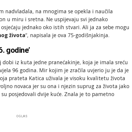
m nadvladala, na mnogima se opekla i naučila
n u miru i sretna. Ne uspijevaju svi jednako
 osjećaju jednako oko istih stvari. Ali ja za sebe mogu
mog života
“, napisala je ova 75-godišnjakinja.
6. godine’
oj dobi iz kuta jedne pranećakinje, koja je imala sreću
jela 96 godina. Mir kojim je zračila uvjerio ju je da je
Moja prateta Katica uživala je visoku kvalitetu života
voljno novaca jer su ona i njezin suprug za života jako
e su posjedovali dvije kuće. Znala je to pametno
OGLAS