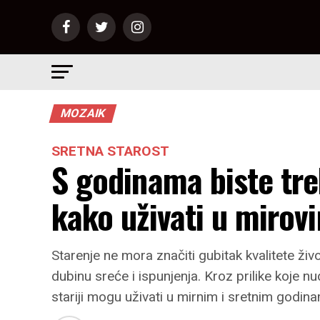
MOZAIK
SRETNA STAROST
S godinama biste treba
kako uživati u mirovi
Starenje ne mora značiti gubitak kvalitete živo
dubinu sreće i ispunjenja. Kroz prilike koje nud
stariji mogu uživati u mirnim i sretnim godin