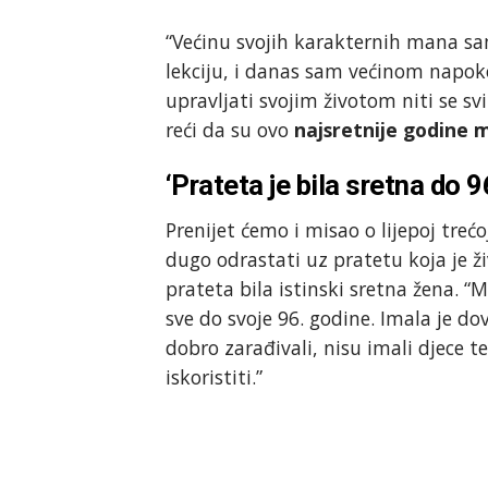
“Većinu svojih karakternih mana sa
lekciju, i danas sam većinom napoko
upravljati svojim životom niti se svi
reći da su ovo
najsretnije godine 
‘Prateta je bila sretna do 9
Prenijet ćemo i misao o lijepoj treć
dugo odrastati uz pratetu koja je živ
prateta bila istinski sretna žena. “
sve do svoje 96. godine. Imala je do
dobro zarađivali, nisu imali djece t
iskoristiti.”