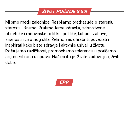
ŽIVOT POČINJE S 50!
Mi smo medij zajednice. Razbijamo predrasude o starenju i
starosti – živimo. Pratimo teme zdravlja, zdravstvene,
obiteljske i mirovinske politike, politike, kulture, zabave,
znanosti i životnog stila. Želimo vas ohrabriti, povezati i
inspirirati kako biste zdravije i aktivnije uživali u životu.
Poštujemo različitosti, promoviramo toleranciju i potičemo
argumentiranu raspravu. Naš moto je: Živite zadovoljno, živite
dobro.
EPP