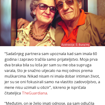
ilustracija: S. Bura/mj
“Sadašnjeg partnera sam upoznala kad sam imala 60
godina i zapravo tražila samo prijateljstvo. Moja prva
dva braka bila su loša jer sam su me oba supruga
varala, što je snažno utjecalo na moj odnos prema
muškarcima. Nikad nisam ni imala dobar intiman život,
jer su se oni fokusirali samo na vlastito zadovoljstvo, a
mene nisu uzimali u obzir”, iskreno je ispričala
čitateljica
TheGuardiana
.
“Međutim, on je želio imati odnose, pa sam odlučila