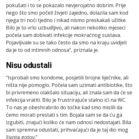
pokušati i to se pokazalo nevjerojatno dobrim. Prije
nego što smo počeli živjeti zajedno, dolazila sam kod
njega tri noći tjedno i nikad nismo preskakali užitke.
Bilo je to vrlo uzbudljivo, ali nakon nekoliko mjeseci
počela sam dobivati infekcije mokraćnog sustava.
Pojavljivale su se tako često da smo na kraju uvidjeli
da je to od intimnih odnosa”, priznala je.
Nisu odustali
“Isprobali smo kondome, posjetili brojne liječnike, ali
ništa nije pomoglo. Počela sam uzimati antibiotike, što
bi privremeno olakšalo situaciju, ali znala sam da će se
infekcija vratiti. Bilo je frustrirajuće stalno ići na WC.
To nas je obeshrabrilo do točke kad smo mislili da
ćemo morati prestati s tim. Bojala sam se da ću ga
izgubiti, znajući koliko će nam odnosi nedostajati. Bila
sam spremna odustati, prihvaćajući da je taj dio mog
života gotov.”