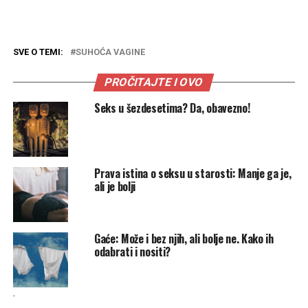
SVE O TEMI:
SUHOĆA VAGINE
PROČITAJTE I OVO
Seks u šezdesetima? Da, obavezno!
Prava istina o seksu u starosti: Manje ga je,
ali je bolji
Gaće: Može i bez njih, ali bolje ne. Kako ih
odabrati i nositi?
.