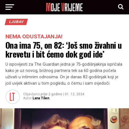
LJUBAV
NEMA ODUSTAJANJA!
Ona ima 75, on 82: ‘Još smo živahni u
krevetu i bit ćemo dok god ide’
U ispovijesti za The Guardian jedna je 75-godišnjakinja ispričala
kako je uz novog, brižnog partnera tek sa 60 godina počela
uživati u intimnim odnosima. On je danas 82-godišnjak koji je
još uvijek aktivan u tom pogledu, o čemu i sam svjedoči.
Objavljeno
prije 2 godine
|
01. 12. 2024.
Autor
Lana Tilen