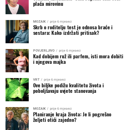
plaća mirovinu
MOZAIK
prije 6 mjeseci
Skrb o roditelju test je odnosa braće i
sestara: Kako izdržati pritisak?
POVJERLJIVO
prije 6 mjeseci
Kad dobijem ruž ili parfem, isti mora dobiti
i njegova majka
VRT
prije 6 mjeseci
Ove biljke podižu kvalitetu života i
poboljšavaju uvjete stanovanja
MOZAIK
prije 6 mjeseci
Planiranje kraja života: Je li pogrešno
željeti otići zajedno?