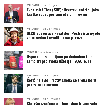
MIROVINA
prije 6 mjeseci
Ekonimist Tica (SDP): Hrvatski radnici jako
kratko rade, prerano idu u mirovinu
MIROVINA
prije 6 mjeseci
OECD upozorava Hrvatsku: Postrožite uvjete
za mirovinu i uvedite nove poreze
MOZAIK
prije 6 mjeseci
Usporedili smo cijene po dućanima i na
samo tri proizvoda uštedjeli 9,60 eura
MIROVINA
prije 6 mjeseci
Ćorić najavio: Protiv cijena se treba boriti
porastom mirovina
MIROVINA
prije 6 mjeseci
Stanišić izračunala: Umirovljenik sam sebi