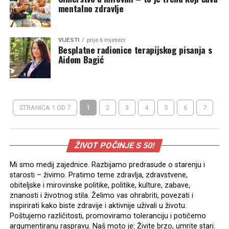
mentalno zdravlje
VIJESTI
prije 6 mjeseci
Besplatne radionice terapijskog pisanja s
Aidom Bagić
STRANICA 1 OD 7
1
2
3
4
5
6
7
ŽIVOT POČINJE S 50!
Mi smo medij zajednice. Razbijamo predrasude o starenju i
starosti – živimo. Pratimo teme zdravlja, zdravstvene,
obiteljske i mirovinske politike, politike, kulture, zabave,
znanosti i životnog stila. Želimo vas ohrabriti, povezati i
inspirirati kako biste zdravije i aktivnije uživali u životu.
Poštujemo različitosti, promoviramo toleranciju i potičemo
argumentiranu raspravu. Naš moto je: Živite brzo, umrite stari.