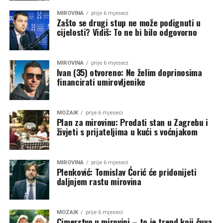
MIROVINA
prije 6 mjeseci
Zašto se drugi stup ne može podignuti u
cijelosti? Vidiš: To ne bi bilo odgovorno
MIROVINA
prije 6 mjeseci
Ivan (35) otvoreno: Ne želim doprinosima
financirati umirovljenike
MOZAIK
prije 6 mjeseci
Plan za mirovinu: Prodati stan u Zagrebu i
živjeti s prijateljima u kući s voćnjakom
MIROVINA
prije 6 mjeseci
Plenković: Tomislav Ćorić će pridonijeti
daljnjem rastu mirovina
MOZAIK
prije 6 mjeseci
Cimerstvo u mirovini – to je trend koji čuva