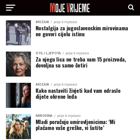
MOZAIK
prije 6 mjeseci
Nostalgija za jugoslavenskim mirovinama
ne govori cijelu istinu
STIL I LJEPOTA
prije 6 mjeseci
Za njegu lica ne treba vam 15 proizvoda,
dovoljna su samo četiri
MOZAIK
prije 6 mjeseci
Kako nastaviti živjeti kad vam odraslo
dijete okrene leđa
MIROVINA
prije 6 mjeseci
Mladi poručuju umirovljenicima: ‘Mi
plaćamo vaše greške, vi šutite’