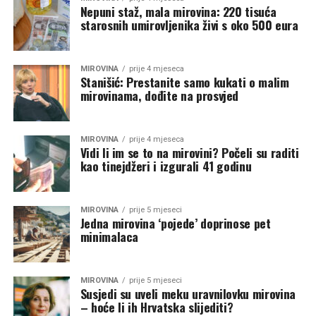
Nepuni staž, mala mirovina: 220 tisuća
starosnih umirovljenika živi s oko 500 eura
MIROVINA
prije 4 mjeseca
Stanišić: Prestanite samo kukati o malim
mirovinama, dođite na prosvjed
MIROVINA
prije 4 mjeseca
Vidi li im se to na mirovini? Počeli su raditi
kao tinejdžeri i izgurali 41 godinu
MIROVINA
prije 5 mjeseci
Jedna mirovina ‘pojede’ doprinose pet
minimalaca
MIROVINA
prije 5 mjeseci
Susjedi su uveli meku uravnilovku mirovina
– hoće li ih Hrvatska slijediti?