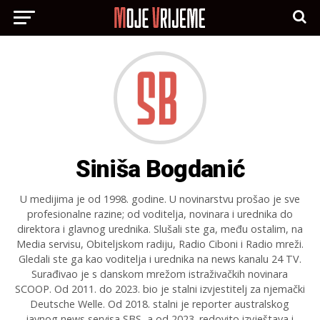
Siniša Bogdanić
U medijima je od 1998. godine. U novinarstvu prošao je sve
profesionalne razine; od voditelja, novinara i urednika do
direktora i glavnog urednika. Slušali ste ga, među ostalim, na
Media servisu, Obiteljskom radiju, Radio Ciboni i Radio mreži.
Gledali ste ga kao voditelja i urednika na news kanalu 24 TV.
Surađivao je s danskom mrežom istraživačkih novinara
SCOOP. Od 2011. do 2023. bio je stalni izvjestitelj za njemački
Deutsche Welle. Od 2018. stalni je reporter australskog
javnog news servisa SBS, a od 2023. redovito izvještava i