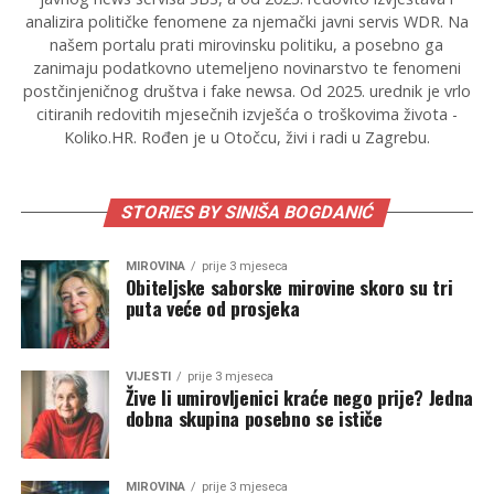
analizira političke fenomene za njemački javni servis WDR. Na
našem portalu prati mirovinsku politiku, a posebno ga
zanimaju podatkovno utemeljeno novinarstvo te fenomeni
postčinjeničnog društva i fake newsa. Od 2025. urednik je vrlo
citiranih redovitih mjesečnih izvješća o troškovima života -
Koliko.HR. Rođen je u Otočcu, živi i radi u Zagrebu.
STORIES BY SINIŠA BOGDANIĆ
MIROVINA
prije 3 mjeseca
Obiteljske saborske mirovine skoro su tri
puta veće od prosjeka
VIJESTI
prije 3 mjeseca
Žive li umirovljenici kraće nego prije? Jedna
dobna skupina posebno se ističe
MIROVINA
prije 3 mjeseca