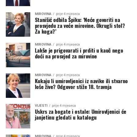
MIROVINA
prije 4 mjeseca
Stanišić odbila Špiku: ‘Neće govoriti na
prosvjedu za veće mirovine. Okrugli stol?
Za koga?’
MIROVINA
prije 4 mjeseca
Lakše je prigovarati i prditi u kauč nego
doći na prosvjed za mirovine
MIROVINA
prije 4 mjeseca
Kukaju li umirovljenici iz navike ili stvarno
loše žive? Odgovor stiže 18. travnja
VIJESTI
prije 4 mjeseca
Uskrs za bogate i ostale: Umirovljenici će
janjetinu gledati u katalogu
MIROVINA
prije 4 mjeseca