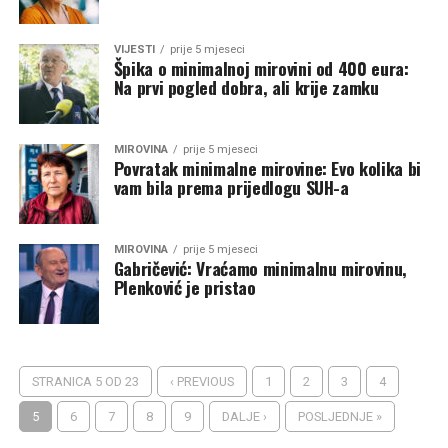
VIJESTI
prije 5 mjeseci
Špika o minimalnoj mirovini od 400 eura:
Na prvi pogled dobra, ali krije zamku
MIROVINA
prije 5 mjeseci
Povratak minimalne mirovine: Evo kolika bi
vam bila prema prijedlogu SUH-a
MIROVINA
prije 5 mjeseci
Gabričević: Vraćamo minimalnu mirovinu,
Plenković je pristao
STRANICA 5 OD 23
‹ PREVIOUS
1
2
3
4
5
6
7
8
9
DALJE ›
POSLJEDNJE »