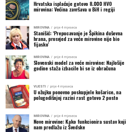
Hrvatska isplaćuje gotovo 8.000 HVO
mirovina: Većina završava u BiH i regiji
MIROVINA
prije 4 mjeseca
Stanišić: ‘Prepucavanje je Špikina duševna
hrana, prosvjed za veće mirovine nije bio
fijasko’
MIROVINA
prije 4 mjeseca
Slovenski model za veće mirovine: Najlošije
godine staža izbacile bi se iz obračuna
VIJESTI
prije 4 mjeseca
U ožujku ponovno poskupjele košarice, na
polugodišnjoj razini rast gotovo 2 posto
MIROVINA
prije 4 mjeseca
Nove mirovine: Kako funkcionira sustav koji
nam predlažu iz Švedske