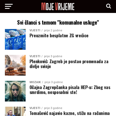
Svi članci s temom "komunalne usluge"
VIJESTI
prije 2 godine
Preuzmite besplatne ZG vrećice
VIJESTI
prije 3 godine
Plenković: Zagreb je postao promenada za
divlje svinje
MOZAIK
prije 3 godine
Očajna Zagrepčanka pisala HEP-u: Zbog vas
smrdimo, nesposobni ste!
VIJESTI
prije 3 godine
Tomašević najavio kazne, stižu na računima