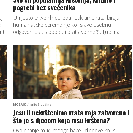
pogrebi bez svećenika
j,
Umjesto crkvenih obreda i sakramenata, biraju
a
humanističke ceremonije koji slave osobnu
iti
odgovornost, slobodu i bratstvo među ljudima.
MOZAIK
prije 3 godine
Jesu li nekrštenima vrata raja zatvorena i
što je s djecom koja nisu krštena?
Ovo pitanje muči mnoge bake i djedove koji su