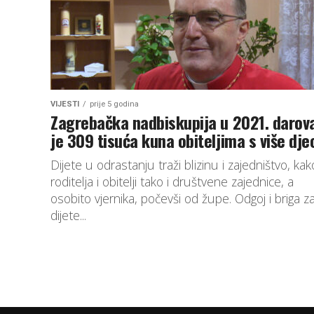
VIJESTI
prije 5 godina
Zagrebačka nadbiskupija u 2021. darov
je 309 tisuća kuna obiteljima s više dje
Dijete u odrastanju traži blizinu i zajedništvo, kak
roditelja i obitelji tako i društvene zajednice, a
osobito vjernika, počevši od župe. Odgoj i briga z
dijete...