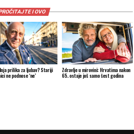
PROČITAJTE I OVO
nja prilika za ljubav? Stariji
Zdravlje u mirovini: Hrvatima nakon
ici ne podnose ‘ne’
65. ostaje još samo šest godina