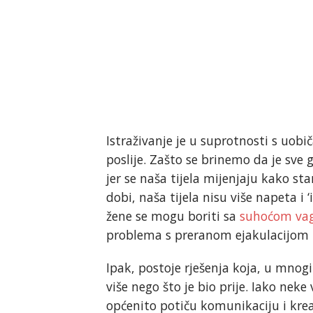
Istraživanje je u suprotnosti s uob
poslije. Zašto se brinemo da je sv
jer se naša tijela mijenjaju kako sta
dobi, naša tijela nisu više napeta i 
žene se mogu boriti sa
suhoćom vag
problema s preranom ejakulacijom
Ipak, postoje rješenja koja, u mnog
više nego što je bio prije. Iako nek
općenito potiču komunikaciju i kre