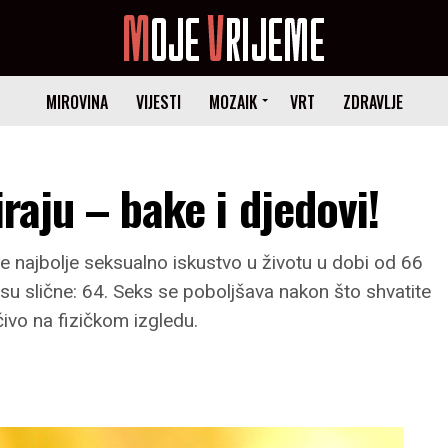
MIROVINA
VIJESTI
MOZAIK
VRT
ZDRAVLJE
iraju – bake i djedovi!
ve najbolje seksualno iskustvo u životu u dobi od 66
u slične: 64. Seks se poboljšava nakon što shvatite
čivo na fizičkom izgledu.