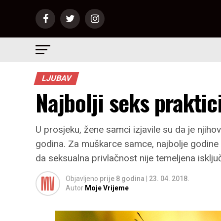
LJUBAV
Najbolji seks praktic
U prosjeku, žene samci izjavile su da je njiho
godina. Za muškarce samce, najbolje godine s
da seksualna privlačnost nije temeljena isklju
Objavljeno
prije 8 godina
|
23. 04. 2018.
Autor
Moje Vrijeme