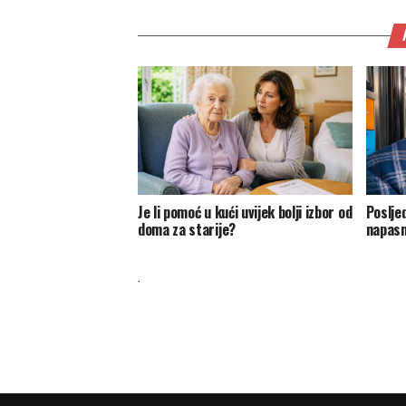
Je li pomoć u kući uvijek bolji izbor od
Posljed
doma za starije?
napasn
.