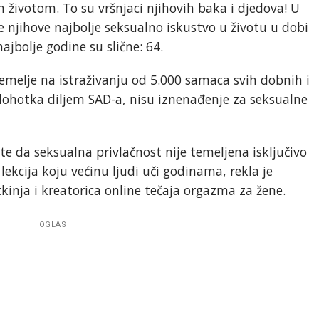
m životom. To su vršnjaci njihovih baka i djedova! U
je njihove najbolje seksualno iskustvo u životu u dobi
jbolje godine su slične: 64.
 temelje na istraživanju od 5.000 samaca svih dobnih i
a dohotka diljem SAD-a, nisu iznenađenje za seksualne
te da seksualna privlačnost nije temeljena isključivo
 lekcija koju većinu ljudi uči godinama, rekla je
kinja i kreatorica online tečaja orgazma za žene.
OGLAS