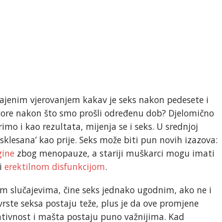
ičajenim vjerovanjem kakav je seks nakon pedesete i
e gore nakon što smo prošli određenu dob? Djelomično
rimo i kao rezultata, mijenja se i seks. U srednjoj
‘isklesana’ kao prije. Seks može biti pun novih izazova:
ine
zbog menopauze, a stariji muškarci mogu imati
 i
erektilnom disfunkcijom
.
im slučajevima, čine seks jednako ugodnim, ako ne i
e vrste seksa postaju teže, plus je da ove promjene
ativnost i mašta postaju puno važnijima. Kad