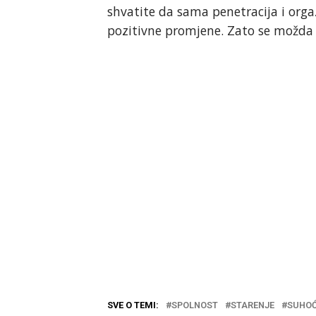
shvatite da sama penetracija i or
pozitivne promjene. Zato se možda i
SVE O TEMI:
SPOLNOST
STARENJE
SUHOĆ